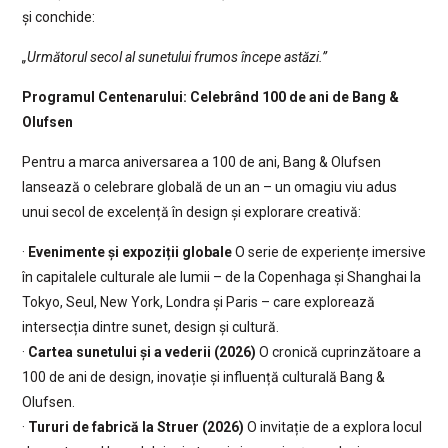
și conchide:
„Următorul secol al sunetului frumos începe astăzi.”
Programul Centenarului: Celebrând 100 de ani de Bang &
Olufsen
Pentru a marca aniversarea a 100 de ani, Bang & Olufsen
lansează o celebrare globală de un an – un omagiu viu adus
unui secol de excelență în design și explorare creativă:
·
Evenimente și expoziții globale
O serie de experiențe imersive
în capitalele culturale ale lumii – de la Copenhaga și Shanghai la
Tokyo, Seul, New York, Londra și Paris – care explorează
intersecția dintre sunet, design și cultură.
·
Cartea sunetului și a vederii (2026)
O cronică cuprinzătoare a
100 de ani de design, inovație și influență culturală Bang &
Olufsen.
·
Tururi de fabrică la Struer (2026)
O invitație de a explora locul