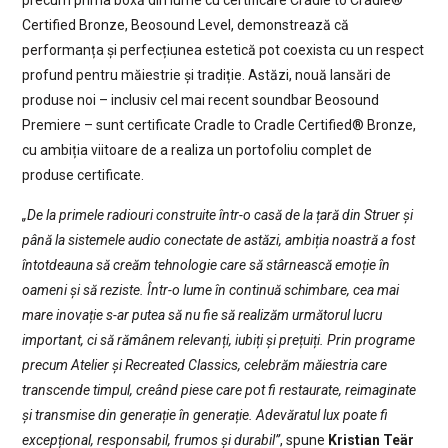
precum prima boxă din lume cu certificare Cradle to Cradle®
Certified Bronze, Beosound Level, demonstrează că
performanța și perfecțiunea estetică pot coexista cu un respect
profund pentru măiestrie și tradiție. Astăzi, nouă lansări de
produse noi – inclusiv cel mai recent soundbar Beosound
Premiere – sunt certificate Cradle to Cradle Certified® Bronze,
cu ambiția viitoare de a realiza un portofoliu complet de
produse certificate.
„De la primele radiouri construite într-o casă de la țară din Struer și
până la sistemele audio conectate de astăzi, ambiția noastră a fost
întotdeauna să creăm tehnologie care să stârnească emoție în
oameni și să reziste. Într-o lume în continuă schimbare, cea mai
mare inovație s-ar putea să nu fie să realizăm următorul lucru
important, ci să rămânem relevanți, iubiți și prețuiți. Prin programe
precum Atelier și Recreated Classics, celebrăm măiestria care
transcende timpul, creând piese care pot fi restaurate, reimaginate
și transmise din generație în generație. Adevăratul lux poate fi
excepțional, responsabil, frumos și durabil”
, spune
Kristian Teär