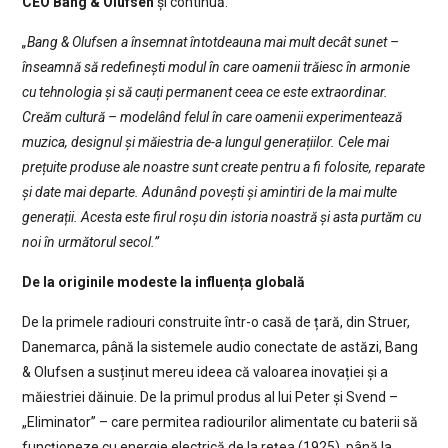
CEO Bang & Olufsen
și continuă:
„Bang & Olufsen a însemnat întotdeauna mai mult decât sunet –
înseamnă să redefinești modul în care oamenii trăiesc în armonie
cu tehnologia și să cauți permanent ceea ce este extraordinar.
Creăm cultură – modelând felul în care oamenii experimentează
muzica, designul și măiestria de-a lungul generațiilor. Cele mai
prețuite produse ale noastre sunt create pentru a fi folosite, reparate
și date mai departe. Adunând povești și amintiri de la mai multe
generații. Acesta este firul roșu din istoria noastră și asta purtăm cu
noi în următorul secol.”
De la originile modeste la influența globală
De la primele radiouri construite într-o casă de țară, din Struer,
Danemarca, până la sistemele audio conectate de astăzi, Bang
& Olufsen a susținut mereu ideea că valoarea inovației și a
măiestriei dăinuie. De la primul produs al lui Peter și Svend –
„Eliminator” – care permitea radiourilor alimentate cu baterii să
funcționeze cu energie electrică de la rețea (1925), până la