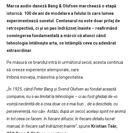
Marca audio daneză Bang & Olufsen marchează o etapă
istorică: 100 de ani de modelare a felului în care lumea
experimentează sunetul. Centenarul nu este doar prilej de
retrospectivă, ci și un pas îndrăzneț înainte – reafirmând
convingerea fundamentală a mărcii că atunci când
tehnologia întâlnește arta, se întâmplă ceva cu adevărat
extraordinar.
Pe măsură ce brandul intră în următorul secol, acesta continuă
să creeze experiențe atemporale, care
îmbină inovația, măiestria și longevitatea.
„În 1925, când Peter Bang și Svend Olufsen au fondat această
companie, nu s-au limitat la tehnologie – ci au fost ghidați de «o
voință neclintită de a crea doar ce e mai bun… de a deschide, cu
perseverență, noi căi». Astăzi, după un secol, același spirit ne animă
în tot ceea ce facem: în fiecare difuzor, în fiecare detaliu lucrat
manual, în fiecare salt îndrăzneț înainte”
, spune
Kristian Teär,