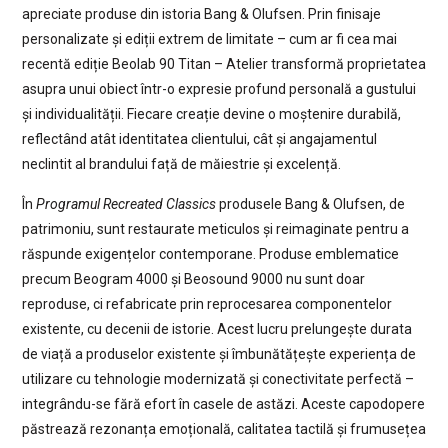
apreciate produse din istoria Bang & Olufsen. Prin finisaje
personalizate și ediții extrem de limitate – cum ar fi cea mai
recentă ediție Beolab 90 Titan – Atelier transformă proprietatea
asupra unui obiect într-o expresie profund personală a gustului
și individualității. Fiecare creație devine o moștenire durabilă,
reflectând atât identitatea clientului, cât și angajamentul
neclintit al brandului față de măiestrie și excelență.
În
Programul Recreated Classics
produsele Bang & Olufsen, de
patrimoniu, sunt restaurate meticulos și reimaginate pentru a
răspunde exigențelor contemporane. Produse emblematice
precum Beogram 4000 și Beosound 9000 nu sunt doar
reproduse, ci refabricate prin reprocesarea componentelor
existente, cu decenii de istorie. Acest lucru prelungește durata
de viață a produselor existente și îmbunătățește experiența de
utilizare cu tehnologie modernizată și conectivitate perfectă –
integrându-se fără efort în casele de astăzi. Aceste capodopere
păstrează rezonanța emoțională, calitatea tactilă și frumusețea