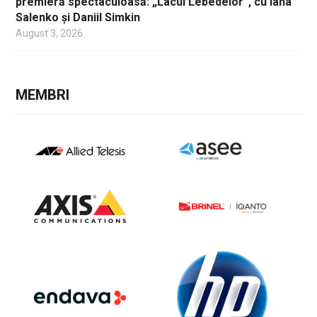
premieră spectaculoasă: „Lacul Lebedelor”, cu Iana
Salenko și Daniil Simkin
August 3, 2026
MEMBRI