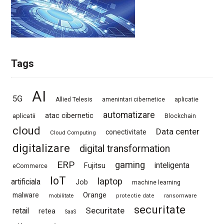
Tags
AI
5G
Allied Telesis
amenintari cibernetice
aplicatie
automatizare
atac cibernetic
aplicatii
Blockchain
cloud
Data center
conectivitate
Cloud Computing
digitalizare
digital transformation
ERP
gaming
Fujitsu
inteligenta
eCommerce
IoT
laptop
artificiala
Job
machine learning
Orange
malware
mobilitate
protectie date
ransomware
securitate
Securitate
retail
retea
SaaS