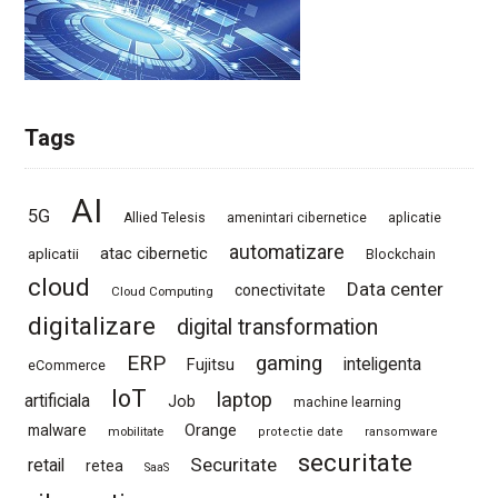
Tags
AI
5G
Allied Telesis
amenintari cibernetice
aplicatie
automatizare
atac cibernetic
aplicatii
Blockchain
cloud
Data center
conectivitate
Cloud Computing
digitalizare
digital transformation
ERP
gaming
Fujitsu
inteligenta
eCommerce
IoT
laptop
artificiala
Job
machine learning
Orange
malware
mobilitate
protectie date
ransomware
securitate
Securitate
retail
retea
SaaS