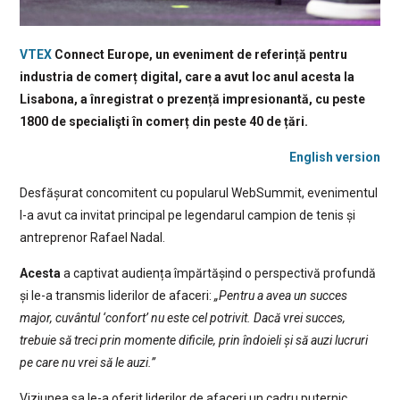
VTEX
Connect Europe, un eveniment de referință pentru
industria de comerț digital, care a avut loc anul acesta la
Lisabona, a înregistrat o prezență impresionantă, cu peste
1800 de specialişti în comerț din peste 40 de țări.
English version
Desfășurat concomitent cu popularul WebSummit, evenimentul
l-a avut ca invitat principal pe legendarul campion de tenis și
antreprenor Rafael Nadal.
Acesta
a captivat audiența împărtășind o perspectivă profundă
și le-a transmis liderilor de afaceri:
„Pentru a avea un succes
major, cuvântul ‘confort’ nu este cel potrivit. Dacă vrei succes,
trebuie să treci prin momente dificile, prin îndoieli și să auzi lucruri
pe care nu vrei să le auzi.”
Viziunea sa le-a oferit liderilor de afaceri un cadru puternic