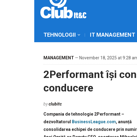
TEHNOLOGII
IT MANAGEMENT
MANAGEMENT
— November 18, 2025 at 9:28 a
2Performant își con
conducere
by
clubitc
Compania de tehnologie 2Performant –
dezvoltatorul
BusinessLeague.com
, anunță
consolidarea echipei de conducere prin numi