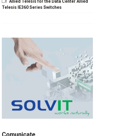
Allied Telesis for the Data Center Allied
Telesis IE360 Series Switches
Comunicate