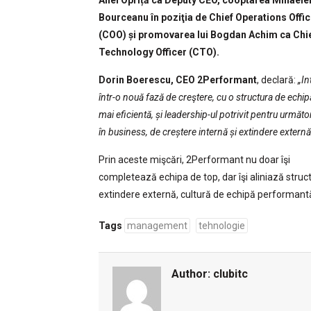
Anei Opriță ca Deputy CEO, cooptarea Mihaele
Bourceanu în poziţia de Chief Operations Offic
(COO) și promovarea lui Bogdan Achim ca Chi
Technology Officer (CTO).
Dorin Boerescu, CEO 2Performant
, declară:
„I
într-o nouă fază de creştere, cu o structura de echip
mai eficientă, și leadership-ul potrivit pentru următor
în business, de creștere internă și extindere externă
Prin aceste mişcări, 2Performant nu doar îşi
completează echipa de top, dar îşi aliniază stru
extindere externă, cultură de echipă performantă 
Tags
management
tehnologie
Author:
clubitc