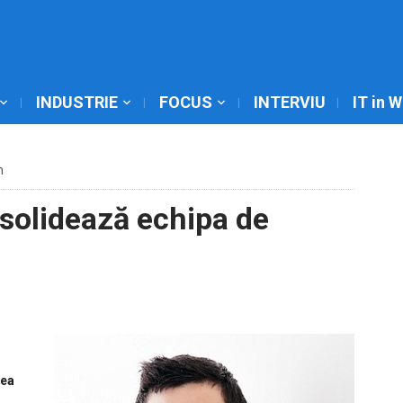
INDUSTRIE
FOCUS
INTERVIU
IT in 
m
solidează echipa de
rea