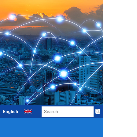
Search
English
for: