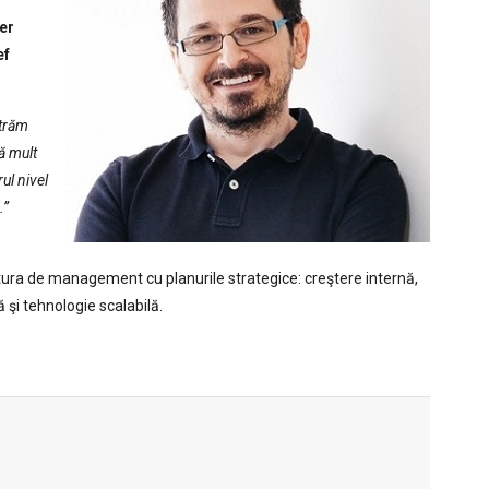
i
er
ef
ntrăm
ă mult
ul nivel
.”
ctura de management cu planurile strategice: creştere internă,
şi tehnologie scalabilă.