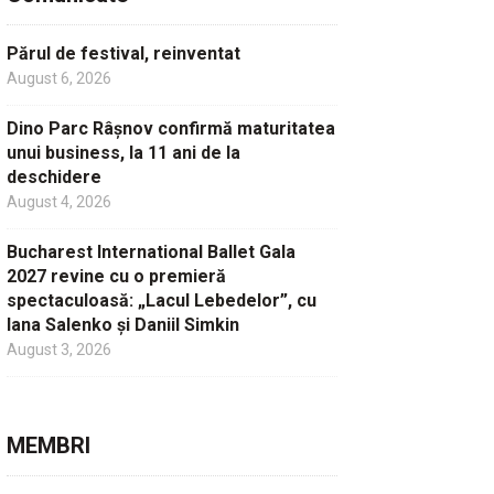
Părul de festival, reinventat
August 6, 2026
Dino Parc Râșnov confirmă maturitatea
unui business, la 11 ani de la
deschidere
August 4, 2026
Bucharest International Ballet Gala
2027 revine cu o premieră
spectaculoasă: „Lacul Lebedelor”, cu
Iana Salenko și Daniil Simkin
August 3, 2026
MEMBRI