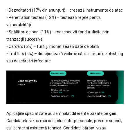
• Dezvoltatori (17% din anunțuri) – creează instrumente de atac
• Penetration testers (12%) – testează rețele pentru
vulnerabilități
• Spălători de bani (11%) – maschează fonduri ilicite prin
tranzacții succesive
• Carders (6%) – fură și monetizează date de plată
• Traffers (5%) – direcționează victime către site-uri de phishing
sau descărcări infectate
Aplicațiile specializate au semnalat diferențe bazate pe
gen
.
Candidatele vizau mai des roluri interpersonale, precum suport,
call center și asistență tehnică. Candidații bărbați vizau