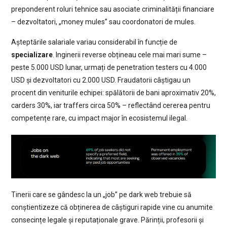
preponderent roluri tehnice sau asociate criminalității financiare
– dezvoltatori, „money mules” sau coordonatori de mules.
Așteptările salariale variau considerabil în funcție de
specializare
. Inginerii reverse obțineau cele mai mari sume –
peste 5.000 USD lunar, urmați de penetration testers cu 4.000
USD și dezvoltatori cu 2.000 USD. Fraudatorii câștigau un
procent din veniturile echipei: spălătorii de bani aproximativ 20%,
carders 30%, iar traffers circa 50% – reflectând cererea pentru
competențe rare, cu impact major în ecosistemul ilegal.
Tinerii care se gândesc la un „job” pe dark web trebuie să
conștientizeze că obținerea de câștiguri rapide vine cu anumite
consecințe legale și reputaționale grave. Părinții, profesorii și