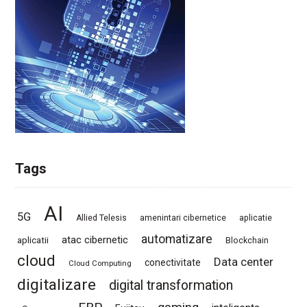
Tags
AI
5G
Allied Telesis
amenintari cibernetice
aplicatie
automatizare
atac cibernetic
aplicatii
Blockchain
cloud
Data center
conectivitate
Cloud Computing
digitalizare
digital transformation