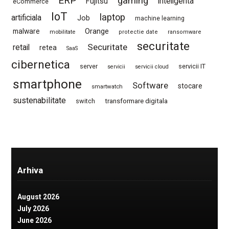
ERP
gaming
Fujitsu
inteligenta
eCommerce
IoT
laptop
artificiala
Job
machine learning
Orange
malware
mobilitate
protectie date
ransomware
securitate
Securitate
retail
retea
SaaS
cibernetica
server
servicii IT
servicii
servicii cloud
smartphone
Software
stocare
smartwatch
sustenabilitate
switch
transformare digitala
Arhiva
August 2026
July 2026
June 2026