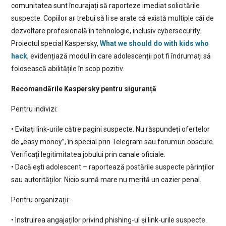
comunitatea sunt încurajați să raporteze imediat solicitările
suspecte. Copiilor ar trebui să li se arate că există multiple căi de
dezvoltare profesională în tehnologie, inclusiv cybersecurity.
Proiectul special Kaspersky,
What we should do with kids who
hack
, evidențiază modul în care adolescenții pot fi îndrumați să
folosească abilitățile în scop pozitiv.
Recomandările Kaspersky pentru siguranță
Pentru indivizi:
• Evitați link-urile către pagini suspecte. Nu răspundeți ofertelor
de „easy money”, în special prin Telegram sau forumuri obscure.
Verificați legitimitatea jobului prin canale oficiale.
• Dacă ești adolescent – raportează postările suspecte părinților
sau autorităților. Nicio sumă mare nu merită un cazier penal.
Pentru organizații:
• Instruirea angajaților privind phishing-ul și link-urile suspecte.