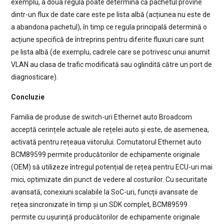
exemplu, a doua regulă poate determina că pachetul provine
dintr-un flux de date care este pe lista albă (acțiunea nu este de
a abandona pachetul), în timp ce regula principală determină o
acțiune specifică de întreprins pentru diferite fluxuri care sunt
pe lista albă (de exemplu, cadrele care se potrivesc unui anumit
VLAN au clasa de trafic modificată sau oglindită către un port de
diagnosticare).
Concluzie
Familia de produse de switch-uri Ethernet auto Broadcom
acceptă cerințele actuale ale rețelei auto și este, de asemenea,
activată pentru rețeaua viitorului. Comutatorul Ethernet auto
BCM89599 permite producătorilor de echipamente originale
(OEM) să utilizeze întregul potențial de rețea pentru ECU-uri mai
mici, optimizate din punct de vedere al costurilor. Cu securitate
avansată, conexiuni scalabile la SoC-uri, funcții avansate de
rețea sincronizate în timp și un SDK complet, BCM89599
permite cu ușurință producătorilor de echipamente originale