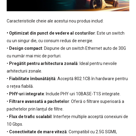
Caracteristicile cheie ale acestui nou produs includ:
• Optimizat din punct de vedere al costurilor
: Este un switch
cu un singur die, cu consum redus de energie.
•
Design compact
: Dispune de un switch Ethernet auto de 30G
cu număr mai mic de porturi.
•
Pregătit pentru arhitectura zonală
: Ideal pentru nevoile
arhitecturii zonale.
•
Fiabilitate îmbunătățită
: Acceptă 802.1CB în hardware pentru
o rețea fiabilă.
•
PHY-uri integrate
: Include PHY-uri 10BASE-T1S integrate.
•
Filtrare avansată a pachetelor
: Oferă o filtrare superioară a
pachetelor prin lanțul de filtre.
•
Flux de trafic scalabil
: Interfețe multiple acceptă conexiuni de
10 Gbps.
•
Conectivitate de mare viteză
: Compatibil cu 2.5G SGMII,