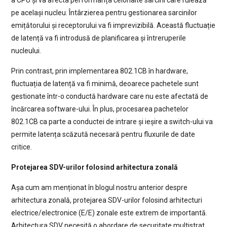
pe același nucleu. Întârzierea pentru gestionarea sarcinilor
emițătorului și receptorului va fi imprevizibilă. Această fluctuație
de latență va fi introdusă de planificarea și întreruperile
nucleului.
Prin contrast, prin implementarea 802.1CB în hardware,
fluctuația de latență va fi minimă, deoarece pachetele sunt
gestionate într-o conductă hardware care nu este afectată de
încărcarea software-ului. În plus, procesarea pachetelor
802.1CB ca parte a conductei de intrare și ieșire a switch-ului va
permite latența scăzută necesară pentru fluxurile de date
critice.
Protejarea SDV-urilor folosind arhitectura zonală
Așa cum am menționat în blogul nostru anterior despre
arhitectura zonală, protejarea SDV-urilor folosind arhitecturi
electrice/electronice (E/E) zonale este extrem de importantă.
Arhitectura SDV necesită o abordare de securitate multistrat.