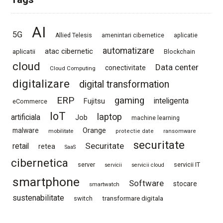
AI
5G
Allied Telesis
amenintari cibernetice
aplicatie
automatizare
atac cibernetic
aplicatii
Blockchain
cloud
Data center
conectivitate
Cloud Computing
digitalizare
digital transformation
ERP
gaming
Fujitsu
inteligenta
eCommerce
IoT
laptop
artificiala
Job
machine learning
Orange
malware
mobilitate
protectie date
ransomware
securitate
Securitate
retail
retea
SaaS
cibernetica
server
servicii IT
servicii
servicii cloud
smartphone
Software
stocare
smartwatch
sustenabilitate
switch
transformare digitala