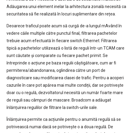
Adăugarea unui element inelar la arhitectura zonală necesită ca
securitatea să fie realizată în locuri suplimentare din rețea.
Deoarece traficul poate acum să curgă de-a lungul mAvând în
vedere căile multiple către punctul final, filtrarea pachetelor
trebuie acum efectuată în fiecare switch Ethernet. Filtrarea
tipică a pachetelor utilizează o listă de reguli într-un TCAM care
sunt căutate și comparate cu fiecare pachet primit. Se
întreprinde o acțiune pe baza regulii câștigătoare, cum ar fi
permiterea/abandonarea, oglindirea către un port de
diagnosticare sau modificarea clasei de trafic. Pentru a acoperi
cazurile în care pot apărea mai multe condiții, dar se potrivește
doar cu o regulă, dezvoltatorul necesită un număr foarte mare
de reguli sau câmpuri de mascare. Broadcom a adăugat
înlănțuirea regulilor de filtrare la switch-urile sale.
Înlănțuirea permite ca acțiunile pentru o anumită regulă să se
potrivească numai dacă se potrivește o a doua regulă. De