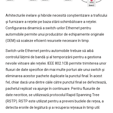
Arhitecturile inelare și hibride necesită conștientizare a traficului
și furnizare a rețelei pe baza stării schimbătoare a rețelei.
Configurarea dinamică a switch-urilor Ethernet pentru
automobile permite unui producător de echipamente originale
(OEM) să scaleze eficient resursele necesare în timp.
Switch-urile Ethernet pentru automobile trebuie să aibă
controlul lățimii de bandă și al temporizării pentru a gestiona
nevoile viitoare ale rețelei. IEEE 802.1CB permite trimiterea unor
fluxuri de date specifice din mai multe porturi ale unui switch și
eliminarea acestor pachete duplicate la punctul final. În acest
fel, chiar dacă una dintre căile către punctul final se defectează,
pachetul replicat va ajunge în continuare. Pentru fluxurile de
date necritice, se utilizează protocolul Rapid Spanning Tree
(RSTP). RSTP este utilizat pentru a preveni buclele de rețea, a
detecta erorile de legătură și a recupera rețeaua în timp util.