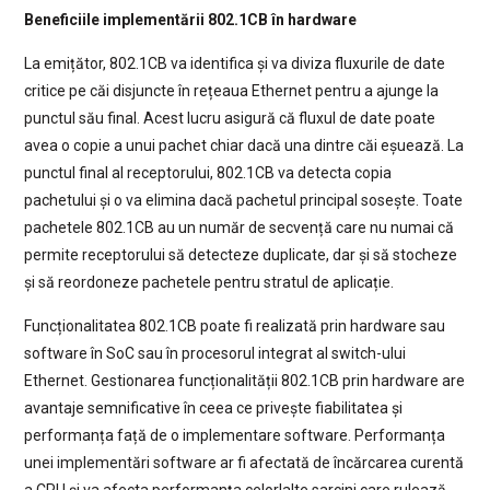
Beneficiile implementării 802.1CB în hardware
La emițător, 802.1CB va identifica și va diviza fluxurile de date
critice pe căi disjuncte în rețeaua Ethernet pentru a ajunge la
punctul său final. Acest lucru asigură că fluxul de date poate
avea o copie a unui pachet chiar dacă una dintre căi eșuează. La
punctul final al receptorului, 802.1CB va detecta copia
pachetului și o va elimina dacă pachetul principal sosește. Toate
pachetele 802.1CB au un număr de secvență care nu numai că
permite receptorului să detecteze duplicate, dar și să stocheze
și să reordoneze pachetele pentru stratul de aplicație.
Funcționalitatea 802.1CB poate fi realizată prin hardware sau
software în SoC sau în procesorul integrat al switch-ului
Ethernet. Gestionarea funcționalității 802.1CB prin hardware are
avantaje semnificative în ceea ce privește fiabilitatea și
performanța față de o implementare software. Performanța
unei implementări software ar fi afectată de încărcarea curentă
a CPU și va afecta performanța celorlalte sarcini care rulează