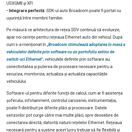
USXGMII și XFI.
•
Integrare perfectă
: SDK-ul auto Broadcom poate fi portat cu
ușurință între membrii familiei.
Pe măsură ce arhitectura de rețea SDV continuă să evolueze,
apar noi cerințe pentru rețeaua Ethernet auto din vehicul. După
cum s-a menționat în „
Broadcom stimulează adoptarea în masă a
vehiculelor definite prin software cu un portofoliu extins de
switch-uri Ethernet
”, vehiculele definite prin software au
conectivitatea și puterea de procesare necesare pentru a
securiza, monitoriza, actualiza și actualiza capacitățile
vehiculului.
Software-ul pentru diferite funcții de calcul, cum ar fi asistența
șoferului, infotainment, controlul caroseriei, instrumentația,
poate fi distribuit pe diferite plăci și procesoare. Datele
senzorilor pot curge către mai multe plăci, spre deosebire de
conectarea directă, datorită naturii rețelelor Ethernet. Rețeaua
necesară pentru a susține acest lucru trebuie să fie flexibilă și