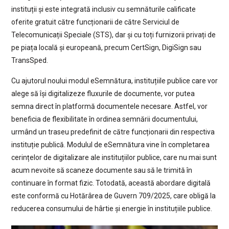
instituții și este integrată inclusiv cu semnăturile calificate
oferite gratuit către funcționarii de către Serviciul de
Telecomunicații Speciale (STS), dar și cu toți furnizorii privați de
pe piața locală și europeană, precum CertSign, DigiSign sau
TransSped.
Cu ajutorul noului modul eSemnătura, instituțiile publice care vor
alege să își digitalizeze fluxurile de documente, vor putea
semna direct în platformă documentele necesare. Astfel, vor
beneficia de flexibilitate în ordinea semnării documentului,
urmând un traseu predefinit de către funcționarii din respectiva
instituție publică. Modulul de eSemnătura vine în completarea
cerințelor de digitalizare ale instituțiilor publice, care nu mai sunt
acum nevoite să scaneze documente sau să le trimită în
continuare în format fizic. Totodată, această abordare digitală
este conformă cu Hotărârea de Guvern 709/2025, care obligă la
reducerea consumului de hârtie și energie în instituțiile publice.