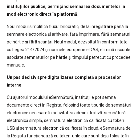
instituțiilor publice, permițând semnarea documentelor în
mod electronic direct în platformă.
Noul modul simplifică fluxul birocratic, de la înregistrare până la
semnare electronică și arhivare, fără imprimare, fără semnături
pe hârtie și fără scanări. Noul modul, dezvoltat în conformitate
cu Legea 214/2024 și normele europene eIDAS, elimină riscurile
asociate semnăturilor pe hârtie și timpului petrecut cu procedee
manuale.
Un pas decisiv spre digitalizarea completă a proceselor
interne
Cu ajutorul modulului eSemnătură, instituțiile pot semna
documente direct în Regista, folosind toate tipurile de semnături
electronice necesare în activitatea administrativă: semnătură
electronică simplă, semnătură electronică calificată cu token
USB și semnătură electronică calificată în cloud. eSemnătură de
la Regista funcționează cu token-urile care sunt deja folosite în