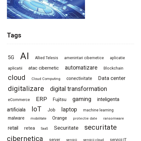
Tags
AI
5G
Allied Telesis
amenintari cibernetice
aplicatie
automatizare
atac cibernetic
aplicatii
Blockchain
cloud
Data center
conectivitate
Cloud Computing
digitalizare
digital transformation
ERP
gaming
Fujitsu
inteligenta
eCommerce
IoT
laptop
artificiala
Job
machine learning
Orange
malware
mobilitate
protectie date
ransomware
securitate
Securitate
retail
retea
SaaS
cibernetica
server
servicii IT
servicii
servicii cloud