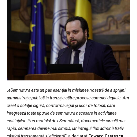
„eSemnătura este un pas esențial în misiunea noastră de a sprijini
administrația publică în tranziția către procese complet digitale. Am
creat o soluție sigură, conformă legal și ușor de folosit, care
integrează toate tipurile de semnătură necesare în activitatea
instituțiilor. Prin modulul de eSemnătură, documentele circulă mai
rapid, semnarea devine mai simplă, iar întregul flux administrativ
câștigă transparență și eficiență”
, a declarat
Edward Crețescu,