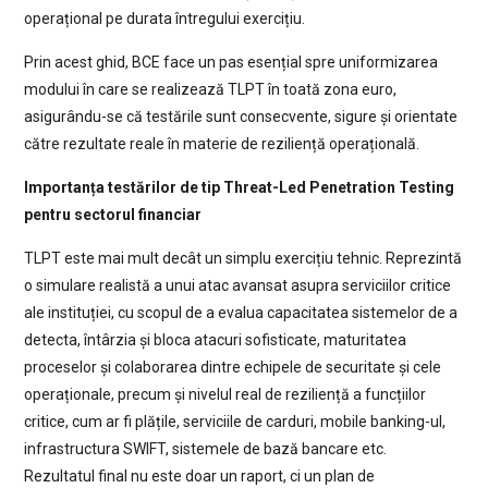
operațional pe durata întregului exercițiu.
Prin acest ghid, BCE face un pas esențial spre uniformizarea
modului în care se realizează TLPT în toată zona euro,
asigurându-se că testările sunt consecvente, sigure și orientate
către rezultate reale în materie de reziliență operațională.
Importanța testărilor de tip Threat-Led Penetration Testing
pentru sectorul financiar
TLPT este mai mult decât un simplu exercițiu tehnic. Reprezintă
o simulare realistă a unui atac avansat asupra serviciilor critice
ale instituției, cu scopul de a evalua capacitatea sistemelor de a
detecta, întârzia și bloca atacuri sofisticate, maturitatea
proceselor și colaborarea dintre echipele de securitate și cele
operaționale, precum și nivelul real de reziliență a funcțiilor
critice, cum ar fi plățile, serviciile de carduri, mobile banking-ul,
infrastructura SWIFT, sistemele de bază bancare etc.
Rezultatul final nu este doar un raport, ci un plan de