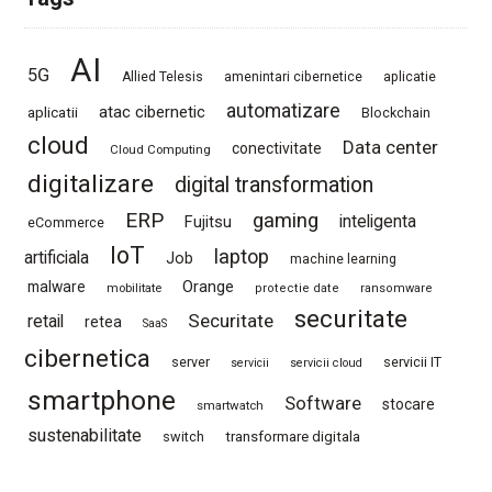
AI
5G
Allied Telesis
amenintari cibernetice
aplicatie
automatizare
atac cibernetic
aplicatii
Blockchain
cloud
Data center
conectivitate
Cloud Computing
digitalizare
digital transformation
ERP
gaming
Fujitsu
inteligenta
eCommerce
IoT
laptop
artificiala
Job
machine learning
Orange
malware
mobilitate
protectie date
ransomware
securitate
Securitate
retail
retea
SaaS
cibernetica
server
servicii IT
servicii
servicii cloud
smartphone
Software
stocare
smartwatch
sustenabilitate
switch
transformare digitala