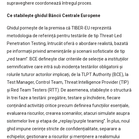
supraveghere coordonează întregul proces.
Ce stabilește ghidul Băncii Centrale Europene
Ghidul pornește de la premisa că TIBER-EU reprezintă
metodologia de referință pentru testările de tip Threat-Led
Penetration Testing, întrucât oferă o abordare realistă, bazată
pe informații privind amenințările și scenarii sofisticate de tip
„red team”. BCE definește clar criteriile de selecție a instituțiilor
semnificative care intră sub incidența testărilor obligatorii și
rolurile tuturor actorilor implicați, de la TLPT Authority (BCE), la
Test Manager, Control Team, Threat Intelligence Provider (TIP)
și Red Team Testers (RTT). De asemenea, stabilește o structură
în trei faze a testării: pregătire, testare și închidere, fiecare
conținând activități critice precum definirea funcțiilor esențiale,
evaluarea riscurilor, crearea scenariilor, atacuri simulate asupra
sistemelor live și etapa de „replay/purple teaming”. În plus, noul
ghid impune cerințe stricte de confidențialitate, separare a
echipelor, gestionare a riscurilor și menținere a realismului