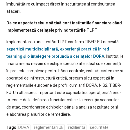
îmbunătățire cu impact direct în securitatea și continuitatea
afacerii.
De ce aspecte trebuie să țină cont instituțiile financiare când
implementează cerințele privind testările TLPT
Implementarea unei testări TLPT conform TIBER-EU necesită
expertiză multidisciplinară, experiență practică în red
teaming și o înțelegere profundă a cerințelor DORA
. Instituțiile
financiare au nevoie de echipe specializate, ideal cu experiență
în proiecte complexe pentru bănci centrale, instituții sistemice și
operatori de infrastructură critică, precum și cu expertiză în
reglementările europene de profil, cum ar fi DORA, NIS2, TIBER-
EU. Un alt aspect important este capacitatea operațională end-
to-end – de la definirea funcțiilor critice, la execuția scenariilor
de atac, coordonarea echipelor, până la analiza rezultatelor și
elaborarea planurilor de remediere.
Tags
DORA
reglementari UE
rezilienta
securitate