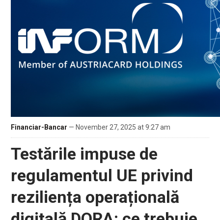
Financiar-Bancar
— November 27, 2025 at 9:27 am
Testările impuse de
regulamentul UE privind
reziliența operațională
digitală DORA: ce trebuie