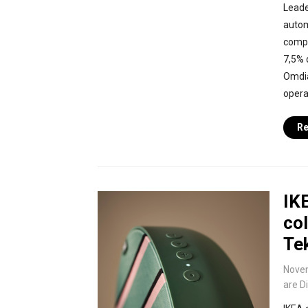
Leade
autom
compe
7,5% d
Omdia
opera
Re
IK
co
Te
Nove
are D