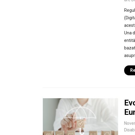
Regul
(Digit
acesta
Una d
entit
bazat
asupra
Re
Evo
Eur
Nove
Disab