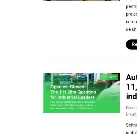
pentr
proie
compl
de sh
Re
Au
11
ind
Nove
Disab
Schne
intit