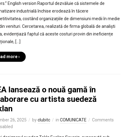
rs.” English version Raportul dezvăluie că sistemele de
atizare industrială închise erodează în tăcere
titivitatea, costând organizațiile de dimensiuni medii în medie
in venituri. Cercetarea, realizată de firma globală de analiști
, evidențiază faptul că aceste costuri provin din ineficiențe
ționale, […]
ad more ›
EA lansează o nouă gamă în
laborare cu artista suedeză
klan
mber 26, 2025
by
clubitc
in
COMUNICATE
Comments
isabled