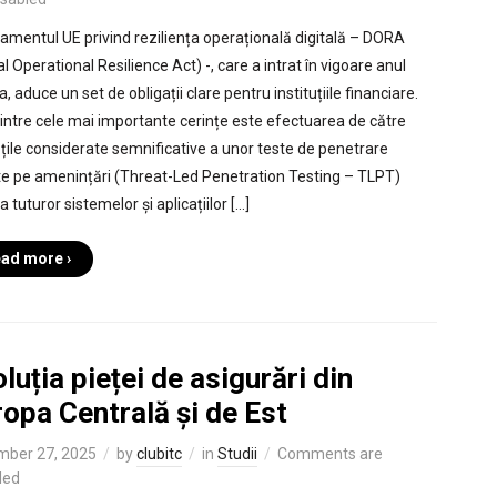
amentul UE privind reziliența operațională digitală – DORA
al Operational Resilience Act) -, care a intrat în vigoare anul
, aduce un set de obligații clare pentru instituțiile financiare.
intre cele mai importante cerințe este efectuarea de către
ățile considerate semnificative a unor teste de penetrare
e pe amenințări (Threat-Led Penetration Testing – TLPT)
 tuturor sistemelor și aplicațiilor […]
ad more ›
luția pieței de asigurări din
opa Centrală și de Est
mber 27, 2025
by
clubitc
in
Studii
Comments are
led