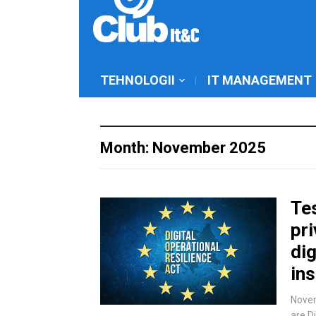
TEHNOLOGII
IT MANAGEMENT
Month: November 2025
Te
pri
dig
ins
Nove
are D