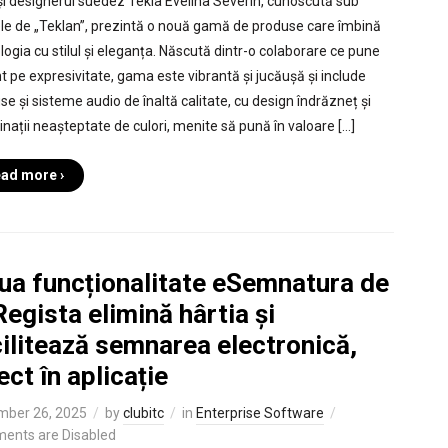
și designerul suedez Tekla Evelina Severin, cunoscută sub
e de „Teklan”, prezintă o nouă gamă de produse care îmbină
logia cu stilul și eleganța. Născută dintr-o colaborare ce pune
t pe expresivitate, gama este vibrantă și jucăușă și include
se și sisteme audio de înaltă calitate, cu design îndrăzneț și
nații neașteptate de culori, menite să pună în valoare […]
ad more ›
ua funcționalitate eSemnatura de
Regista elimină hârtia și
ilitează semnarea electronică,
ect în aplicație
mber 26, 2025
by
clubitc
in
Enterprise Software
ents are Disabled