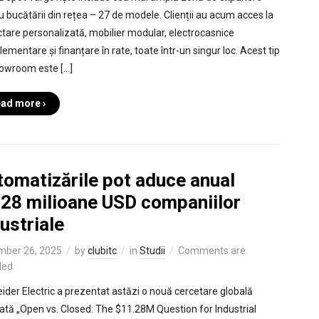
u bucătării din rețea – 27 de modele. Clienții au acum acces la
ctare personalizată, mobilier modular, electrocasnice
ementare și finanțare în rate, toate într-un singur loc. Acest tip
owroom este […]
ad more ›
tomatizările pot aduce anual
,28 milioane USD companiilor
ustriale
mber 26, 2025
by
clubitc
in
Studii
Comments are
led
ider Electric a prezentat astăzi o nouă cercetare globală
ulată „Open vs. Closed: The $11.28M Question for Industrial