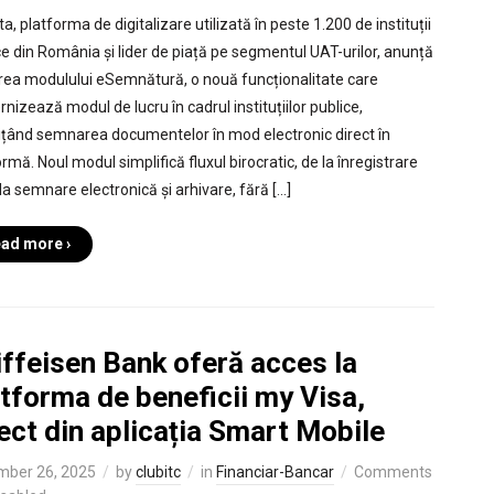
a, platforma de digitalizare utilizată în peste 1.200 de instituții
ce din România și lider de piață pe segmentul UAT-urilor, anunță
rea modulului eSemnătură, o nouă funcționalitate care
nizează modul de lucru în cadrul instituțiilor publice,
țând semnarea documentelor în mod electronic direct în
rmă. Noul modul simplifică fluxul birocratic, de la înregistrare
la semnare electronică și arhivare, fără […]
ad more ›
ffeisen Bank oferă acces la
tforma de beneficii my Visa,
ect din aplicația Smart Mobile
mber 26, 2025
by
clubitc
in
Financiar-Bancar
Comments