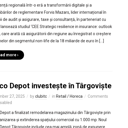
ență regională într-o eră a transformării digitale și a
bărilor de reglementare Forvis Mazars, lider internațional în
ii de audit și asigurare, taxe și consultanță, în parteneriat cu
 lansează studiul ‘CEE Strategic resilience in insurance: outlook
 care arată că asigurătorii din regiune au înregistrat o creștere
melor din segmentul non-life de la 18 miliarde de euro în […]
ad more ›
co Depot investește în Târgoviște
mber 27, 2025
by
clubitc
in
Retail / Horeca
Comments
isabled
 Depot a finalizat remodelarea magazinului din Târgoviște prin
anizarea și extinderea spațiului comercial cu 1.000 mp. Noul
 Depot Târgoviște include cea mai amplă zonă de expunere