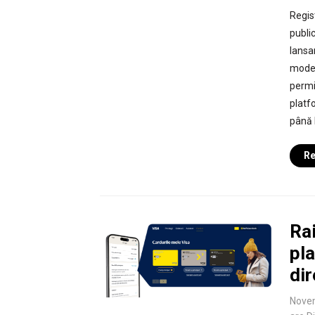
Regist
publi
lansa
moder
permi
platfo
până 
Re
Rai
pla
dir
Nove