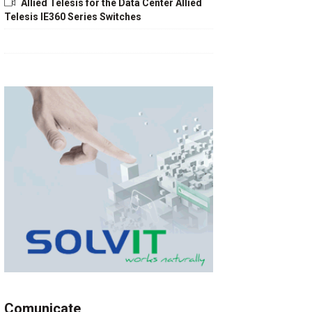
Allied Telesis for the Data Center Allied
Telesis IE360 Series Switches
Comunicate