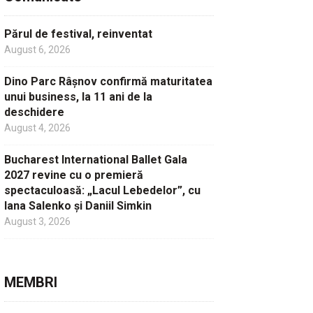
Părul de festival, reinventat
August 6, 2026
Dino Parc Râșnov confirmă maturitatea
unui business, la 11 ani de la
deschidere
August 4, 2026
Bucharest International Ballet Gala
2027 revine cu o premieră
spectaculoasă: „Lacul Lebedelor”, cu
Iana Salenko și Daniil Simkin
August 3, 2026
MEMBRI