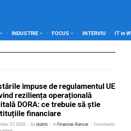
INDUSTRIE
FOCUS
INTERVIU
IT in 
stările impuse de regulamentul UE
vind reziliența operațională
itală DORA: ce trebuie să știe
tituțiile financiare
mber 27, 2025
by
clubitc
in
Financiar-Bancar
Comments
isabled