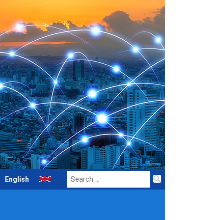
Search
English
for: