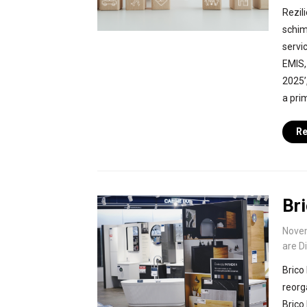
Rezili
schim
servic
EMIS,
2025’,
a pri
Re
Bri
Nove
are D
Brico
reorg
Brico