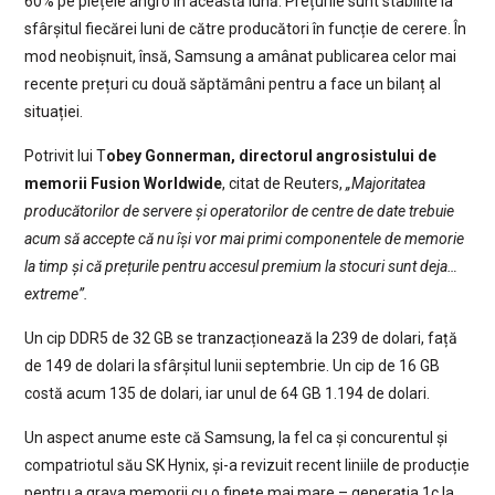
60% pe piețele angro în această lună. Prețurile sunt stabilite la
sfârșitul fiecărei luni de către producători în funcție de cerere. În
mod neobișnuit, însă, Samsung a amânat publicarea celor mai
recente prețuri cu două săptămâni pentru a face un bilanț al
situației.
Potrivit lui T
obey Gonnerman, directorul angrosistului de
memorii Fusion Worldwide
, citat de Reuters,
„Majoritatea
producătorilor de servere și operatorilor de centre de date trebuie
acum să accepte că nu își vor mai primi componentele de memorie
la timp și că prețurile pentru accesul premium la stocuri sunt deja…
extreme”.
Un cip DDR5 de 32 GB se tranzacționează la 239 de dolari, față
de 149 de dolari la sfârșitul lunii septembrie. Un cip de 16 GB
costă acum 135 de dolari, iar unul de 64 GB 1.194 de dolari.
Un aspect anume este că Samsung, la fel ca și concurentul și
compatriotul său SK Hynix, și-a revizuit recent liniile de producție
pentru a grava memorii cu o finețe mai mare – generația 1c la