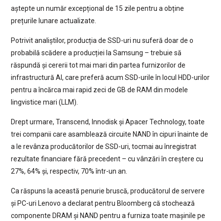
aștepte un număr excepțional de 15 zile pentru a obține
prețurile lunare actualizate.
Potrivit analiștilor, producția de SSD-uri nu suferă doar de o
probabilă scădere a producției la Samsung – trebuie să
răspundă și cererii tot mai mari din partea furnizorilor de
infrastructură AI, care preferă acum SSD-urile în locul HDD-urilor
pentru a încărca mai rapid zeci de GB de RAM din modele
lingvistice mari (LLM).
Drept urmare, Transcend, Innodisk și Apacer Technology, toate
trei companii care asamblează circuite NAND în cipuri înainte de
a le revânza producătorilor de SSD-uri, tocmai au înregistrat
rezultate financiare fără precedent – cu vânzări în creștere cu
27%, 64% și, respectiv, 70% într-un an.
Ca răspuns la această penurie bruscă, producătorul de servere
și PC-uri Lenovo a declarat pentru Bloomberg că stochează
componente DRAM și NAND pentru a furniza toate mașinile pe