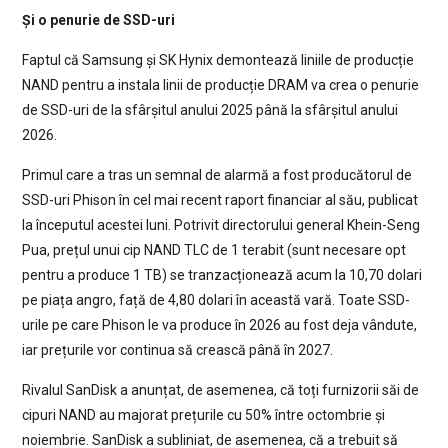
Și o penurie de SSD-uri
Faptul că Samsung și SK Hynix demontează liniile de producție
NAND pentru a instala linii de producție DRAM va crea o penurie
de SSD-uri de la sfârșitul anului 2025 până la sfârșitul anului
2026.
Primul care a tras un semnal de alarmă a fost producătorul de
SSD-uri Phison în cel mai recent raport financiar al său, publicat
la începutul acestei luni. Potrivit directorului general Khein-Seng
Pua, prețul unui cip NAND TLC de 1 terabit (sunt necesare opt
pentru a produce 1 TB) se tranzacționează acum la 10,70 dolari
pe piața angro, față de 4,80 dolari în această vară. Toate SSD-
urile pe care Phison le va produce în 2026 au fost deja vândute,
iar prețurile vor continua să crească până în 2027.
Rivalul SanDisk a anunțat, de asemenea, că toți furnizorii săi de
cipuri NAND au majorat prețurile cu 50% între octombrie și
noiembrie. SanDisk a subliniat, de asemenea, că a trebuit să