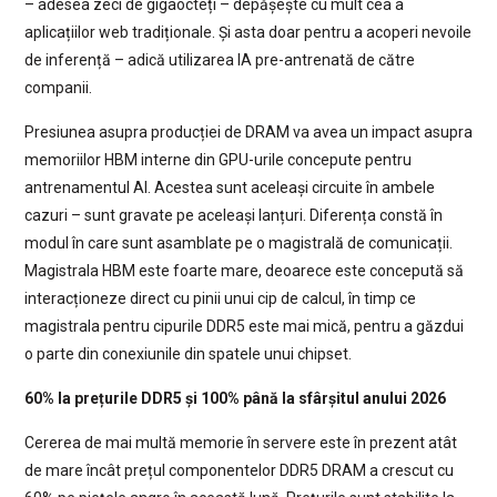
– adesea zeci de gigaocteți – depășește cu mult cea a
aplicațiilor web tradiționale. Și asta doar pentru a acoperi nevoile
de inferență – adică utilizarea IA pre-antrenată de către
companii.
Presiunea asupra producției de DRAM va avea un impact asupra
memoriilor HBM interne din GPU-urile concepute pentru
antrenamentul AI. Acestea sunt aceleași circuite în ambele
cazuri – sunt gravate pe aceleași lanțuri. Diferența constă în
modul în care sunt asamblate pe o magistrală de comunicații.
Magistrala HBM este foarte mare, deoarece este concepută să
interacționeze direct cu pinii unui cip de calcul, în timp ce
magistrala pentru cipurile DDR5 este mai mică, pentru a găzdui
o parte din conexiunile din spatele unui chipset.
60% la prețurile DDR5 și 100% până la sfârșitul anului 2026
Cererea de mai multă memorie în servere este în prezent atât
de mare încât prețul componentelor DDR5 DRAM a crescut cu