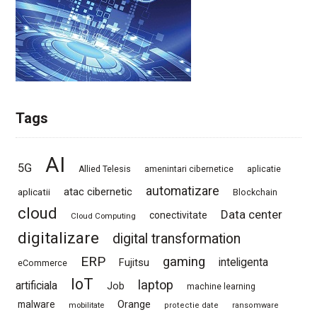
Tags
AI
5G
Allied Telesis
amenintari cibernetice
aplicatie
automatizare
atac cibernetic
aplicatii
Blockchain
cloud
Data center
conectivitate
Cloud Computing
digitalizare
digital transformation
ERP
gaming
Fujitsu
inteligenta
eCommerce
IoT
laptop
artificiala
Job
machine learning
Orange
malware
mobilitate
protectie date
ransomware