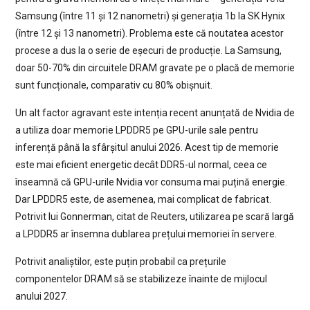
Samsung (între 11 și 12 nanometri) și generația 1b la SK Hynix
(între 12 și 13 nanometri). Problema este că noutatea acestor
procese a dus la o serie de eșecuri de producție. La Samsung,
doar 50-70% din circuitele DRAM gravate pe o placă de memorie
sunt funcționale, comparativ cu 80% obișnuit.
Un alt factor agravant este intenția recent anunțată de Nvidia de
a utiliza doar memorie LPDDR5 pe GPU-urile sale pentru
inferență până la sfârșitul anului 2026. Acest tip de memorie
este mai eficient energetic decât DDR5-ul normal, ceea ce
înseamnă că GPU-urile Nvidia vor consuma mai puțină energie.
Dar LPDDR5 este, de asemenea, mai complicat de fabricat.
Potrivit lui Gonnerman, citat de Reuters, utilizarea pe scară largă
a LPDDR5 ar însemna dublarea prețului memoriei în servere.
Potrivit analiștilor, este puțin probabil ca prețurile
componentelor DRAM să se stabilizeze înainte de mijlocul
anului 2027.