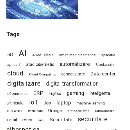
Tags
AI
5G
Allied Telesis
amenintari cibernetice
aplicatie
automatizare
atac cibernetic
aplicatii
Blockchain
cloud
Data center
conectivitate
Cloud Computing
digitalizare
digital transformation
ERP
gaming
Fujitsu
inteligenta
eCommerce
IoT
laptop
artificiala
Job
machine learning
Orange
malware
mobilitate
protectie date
ransomware
securitate
Securitate
retail
retea
SaaS
cibernetica