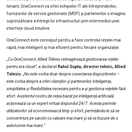
tenant, OneConnect va oferi echipelor IT ale întreprinderilor,
furnizorilor de servicii gestionate (MSP) și partenerilor o imagine
cuprinzătoare a întregii lor infrastructuri prin intermediul unei
interfețe cloud intuitive.
OneConnect este conceput pentru a face controlul rețelei mai
rapid, mai inteligent și mai eficient pentru fiecare organizație.
„Cu OneConnect, Allied Telesis reimaginează gestionarea rețelei
pentru era cloud”
, a declarat
Rahul Gupta, director tehnic, Allied
Telesis
.
„Nu este vorba doar despre conectarea dispozitivelor –
este vorba despre a oferi clienților și partenerilor inteligența,
simplitatea și flexibilitatea necesare pentru a-și gestiona rețelele fără
efort. Asistentul nostru de rețea bazat pe inteligență artificială
acționează ca un expert virtual disponibil 24/7. Acesta permite
utilizatorilor să economisească timp și efort, permițându-le să se
concentreze pe sarcini cu valoare mai mare și să se bucure de o
autonomie mai mare.”