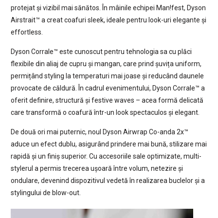
protejat și vizibil mai sănătos. În mâinile echipei Man!fest, Dyson
Airstrait™ a creat coafuri sleek, ideale pentru look-uri elegante și
effortless.
Dyson Corrale™ este cunoscut pentru tehnologia sa cu plăci
flexibile din aliaj de cupru și mangan, care prind șuvița uniform,
permițând styling la temperaturi mai joase și reducând daunele
provocate de căldură. În cadrul evenimentului, Dyson Corrale™ a
oferit definire, structură și festive waves – acea formă delicată
care transformă o coafură într-un look spectaculos și elegant.
De două ori mai puternic, noul Dyson Airwrap Co-anda 2x™
aduce un efect dublu, asigurând prindere mai bună, stilizare mai
rapidă și un finiș superior. Cu accesoriile sale optimizate, multi-
stylerul a permis trecerea ușoară între volum, netezire și
ondulare, devenind dispozitivul vedetă în realizarea buclelor și a
stylingului de blow-out.