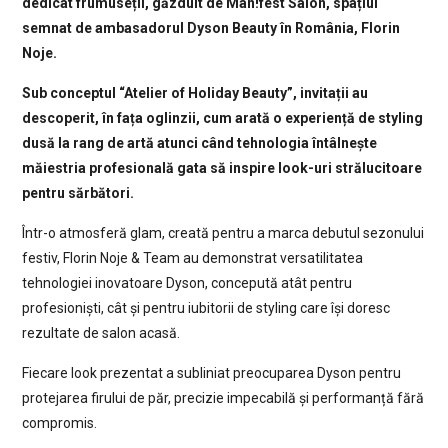
dedicat frumuseții, găzduit de Man!fest Salon, spațiul
semnat de ambasadorul Dyson Beauty în România, Florin
Noje.
Sub conceptul “Atelier of Holiday Beauty”, invitații au
descoperit, în fața oglinzii, cum arată o experiență de styling
dusă la rang de artă atunci când tehnologia întâlnește
măiestria profesională gata să inspire look-uri strălucitoare
pentru sărbători.
Într-o atmosferă glam, creată pentru a marca debutul sezonului
festiv, Florin Noje & Team au demonstrat versatilitatea
tehnologiei inovatoare Dyson, concepută atât pentru
profesioniști, cât și pentru iubitorii de styling care își doresc
rezultate de salon acasă.
Fiecare look prezentat a subliniat preocuparea Dyson pentru
protejarea firului de păr, precizie impecabilă și performanță fără
compromis.