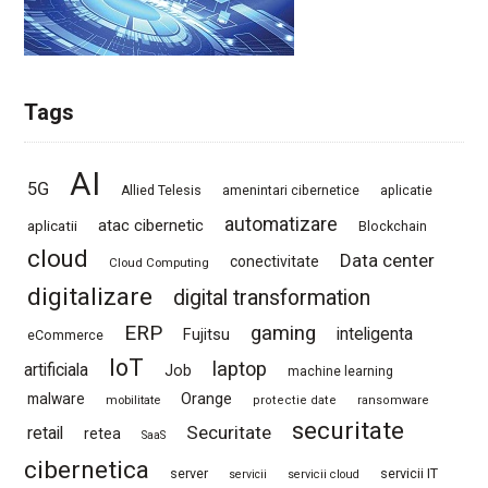
Tags
AI
5G
Allied Telesis
amenintari cibernetice
aplicatie
automatizare
atac cibernetic
aplicatii
Blockchain
cloud
Data center
conectivitate
Cloud Computing
digitalizare
digital transformation
ERP
gaming
Fujitsu
inteligenta
eCommerce
IoT
laptop
artificiala
Job
machine learning
Orange
malware
mobilitate
protectie date
ransomware
securitate
Securitate
retail
retea
SaaS
cibernetica
server
servicii IT
servicii
servicii cloud