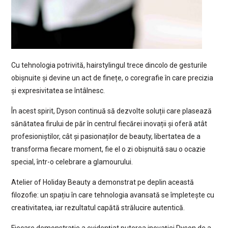
Cu tehnologia potrivită, hairstylingul trece dincolo de gesturile
obișnuite și devine un act de finețe, o coregrafie în care precizia
și expresivitatea se întâlnesc.
În acest spirit, Dyson continuă să dezvolte soluții care plasează
sănătatea firului de păr în centrul fiecărei inovații și oferă atât
profesioniștilor, cât și pasionaților de beauty, libertatea de a
transforma fiecare moment, fie el o zi obișnuită sau o ocazie
special, într-o celebrare a glamourului.
Atelier of Holiday Beauty a demonstrat pe deplin această
filozofie: un spațiu în care tehnologia avansată se împletește cu
creativitatea, iar rezultatul capătă strălucire autentică.
Fiecare demonstrație a evidențiat puterea inovației Dyson de a