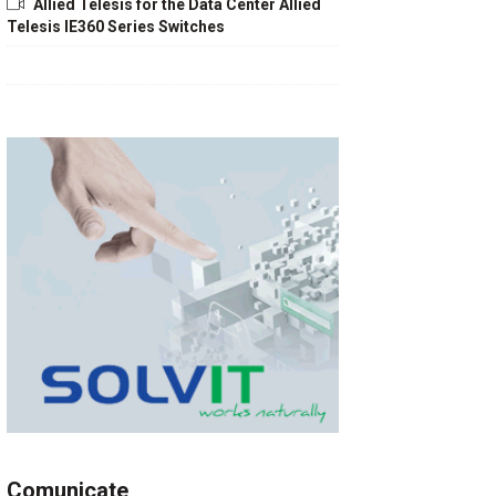
Allied Telesis for the Data Center Allied
Telesis IE360 Series Switches
Comunicate