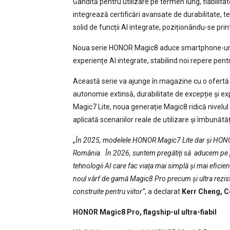
Gândită pentru utilizare pe termen lung, fiabili
integrează certificări avansate de durabilitate, 
solid de funcții AI integrate, poziționându-se pri
Noua serie HONOR Magic8 aduce smartphone-uri c
experiențe AI integrate, stabilind noi repere pentru 
Această serie va ajunge în magazine cu o ofertă
autonomie extinsă, durabilitate de excepție și e
Magic7 Lite, noua generație Magic8 ridică nivelul p
aplicată scenariilor reale de utilizare și îmbunătă
„În 2025, modelele HONOR Magic7 Lite dar și HONOR 
România. În 2026, suntem pregătiți să aducem pe p
tehnologii AI care fac viața mai simplă și mai eficien
noul vârf de gamă Magic8 Pro precum și ultra reziste
construite pentru viitor”
, a declarat
Kerr Cheng, 
HONOR Magic8 Pro, flagship-ul ultra-fiabil