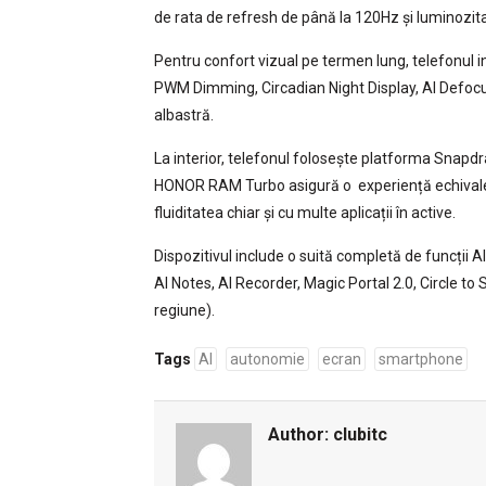
de rata de refresh de până la 120Hz și luminozita
Pentru confort vizual pe termen lung, telefonul 
PWM Dimming, Circadian Night Display, AI Defocu
albastră.
La interior, telefonul folosește platforma Snapd
HONOR RAM Turbo asigură o experiență echivale
fluiditatea chiar și cu multe aplicații în active.
Dispozitivul include o suită completă de funcții A
AI Notes, AI Recorder, Magic Portal 2.0, Circle to
regiune).
Tags
AI
autonomie
ecran
smartphone
Author:
clubitc