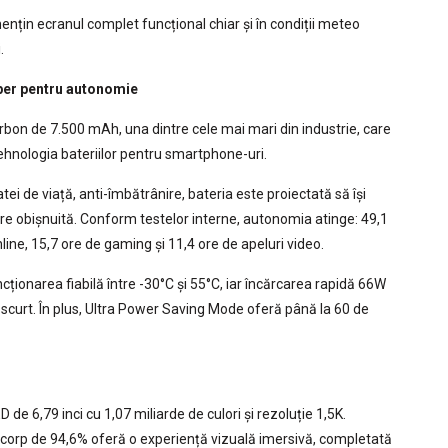
ențin ecranul complet funcțional chiar și în condiții meteo
.
eper pentru autonomie
u-carbon de 7.500 mAh, una dintre cele mai mari din industrie, care
nologia bateriilor pentru smartphone-uri.
i de viață, anti-îmbătrânire, bateria este proiectată să își
re obișnuită. Conform testelor interne, autonomia atinge: 49,1
ine, 15,7 ore de gaming și 11,4 ore de apeluri video.
ionarea fiabilă între -30°C și 55°C, iar încărcarea rapidă 66W
curt. În plus, Ultra Power Saving Mode oferă până la 60 de
e 6,79 inci cu 1,07 miliarde de culori și rezoluție 1,5K.
/corp de 94,6% oferă o experiență vizuală imersivă, completată