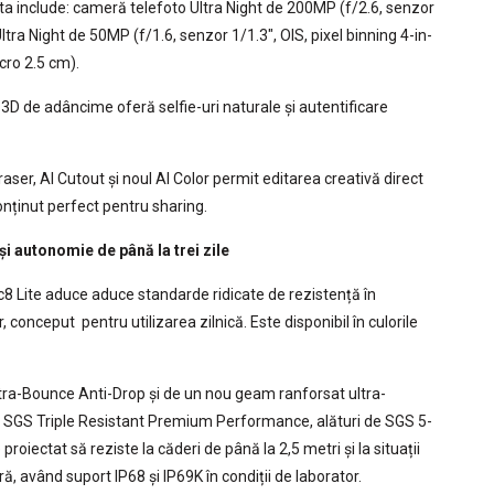
 include: cameră telefoto Ultra Night de 200MP (f/2.6, senzor
ltra Night de 50MP (f/1.6, senzor 1/1.3″, OIS, pixel binning 4-in-
cro 2.5 cm).
D de adâncime oferă selfie-uri naturale și autentificare
aser, AI Cutout și noul AI Color permit editarea creativă direct
onținut perfect pentru sharing.
i autonomie de până la trei zile
ic8 Lite aduce aduce standarde ridicate de rezistență în
 conceput pentru utilizarea zilnică. Este disponibil în culorile
tra-Bounce Anti-Drop și de un nou geam ranforsat ultra-
rie SGS Triple Resistant Premium Performance, alături de SGS 5-
roiectat să reziste la căderi de până la 2,5 metri și la situații
ă, având suport IP68 și IP69K în condiții de laborator.