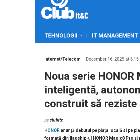
TEHNOLOGII
IT MANAGEMENT
Internet/Telecom
— December 16, 2025 at 6:15
Noua serie HONOR 
inteligentă, autonom
construit să reziste
by
clubitc
HONOR
anunță debutul pe piața locală si pe pl
formată din flagship-ul HONOR Magic8 Pro și