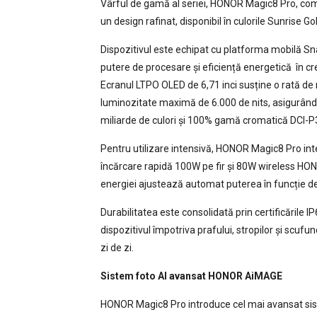
Vârful de gamă al seriei, HONOR Magic8 Pro, combi
un design rafinat, disponibil în culorile Sunrise Gol
Dispozitivul este echipat cu platforma mobilă Sn
putere de procesare și eficiență energetică în c
Ecranul LTPO OLED de 6,71 inci susține o rată de 
luminozitate maximă de 6.000 de nits, asigurând v
miliarde de culori și 100% gamă cromatică DCI-P3,
Pentru utilizare intensivă, HONOR Magic8 Pro int
încărcare rapidă 100W pe fir și 80W wireless H
energiei ajustează automat puterea în funcție de 
Durabilitatea este consolidată prin certificările IP
dispozitivul împotriva prafului, stropilor și scufu
zi de zi.
Sistem foto AI avansat HONOR AiMAGE
HONOR Magic8 Pro introduce cel mai avansat sis