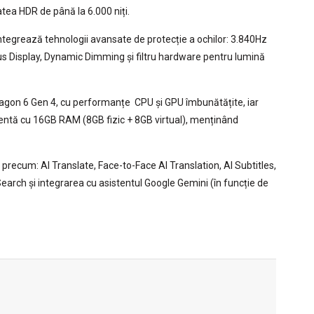
tea HDR de până la 6.000 niți.
integrează tehnologii avansate de protecție a ochilor: 3.840Hz
s Display, Dynamic Dimming și filtru hardware pentru lumină
ragon 6 Gen 4, cu performanțe CPU și GPU îmbunătățite, iar
ntă cu 16GB RAM (8GB fizic + 8GB virtual), menținând
I precum: AI Translate, Face-to-Face AI Translation, AI Subtitles,
 Search și integrarea cu asistentul Google Gemini (în funcție de