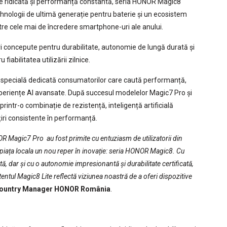
tate ridicată și performanță constantă, seria HONOR Magic8
tehnologii de ultimă generație pentru baterie și un ecosistem
ntre cele mai de încredere smartphone-uri ale anului.
oncepute pentru durabilitate, autonomie de lungă durată și
fiabilitatea utilizării zilnice.
 specială dedicată consumatorilor care caută performanță,
xperiențe AI avansate. După succesul modelelor Magic7 Pro și
rintr-o combinație de rezistență, inteligență artificială
țiri consistente în performanță.
Magic7 Pro au fost primite cu entuziasm de utilizatorii din
iața locala un nou reper în inovație: seria HONOR Magic8. Cu
tă, dar și cu o autonomie impresionantă și durabilitate certificată,
ntul Magic8 Lite reflectă viziunea noastră de a oferi dispozitive
Country Manager HONOR România
.