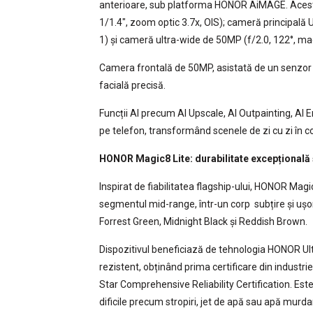
anterioare, sub platforma HONOR AiMAGE. Acesta
1/1.4″, zoom optic 3.7x, OIS); cameră principală U
1) și cameră ultra-wide de 50MP (f/2.0, 122°, ma
Camera frontală de 50MP, asistată de un senzor 3
facială precisă.
Funcții AI precum AI Upscale, AI Outpainting, AI Er
pe telefon, transformând scenele de zi cu zi în c
HONOR Magic8 Lite: durabilitate excepțională ș
Inspirat de fiabilitatea flagship-ului, HONOR Mag
segmentul mid-range, într-un corp subțire și ușor,
Forrest Green, Midnight Black și Reddish Brown.
Dispozitivul beneficiază de tehnologia HONOR Ul
rezistent, obținând prima certificare din indust
Star Comprehensive Reliability Certification. Este p
dificile precum stropiri, jet de apă sau apă murdar