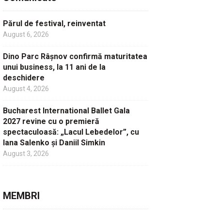
Părul de festival, reinventat
August 6, 2026
Dino Parc Râșnov confirmă maturitatea
unui business, la 11 ani de la
deschidere
August 4, 2026
Bucharest International Ballet Gala
2027 revine cu o premieră
spectaculoasă: „Lacul Lebedelor”, cu
Iana Salenko și Daniil Simkin
August 3, 2026
MEMBRI