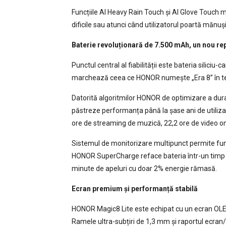
Funcțiile AI Heavy Rain Touch și AI Glove Touch m
dificile sau atunci când utilizatorul poartă mănuși
Baterie revoluționară de 7.500 mAh, un nou r
Punctul central al fiabilității este bateria silici
marchează ceea ce HONOR numește „Era 8” în teh
Datorită algoritmilor HONOR de optimizare a durate
păstreze performanța până la șase ani de utiliza
ore de streaming de muzică, 22,2 ore de video onl
Sistemul de monitorizare multipunct permite funcț
HONOR SuperCharge reface bateria într-un timp s
minute de apeluri cu doar 2% energie rămasă.
Ecran premium și performanță stabilă
HONOR Magic8 Lite este echipat cu un ecran OLED d
Ramele ultra-subțiri de 1,3 mm și raportul ecran