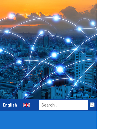
Search
English
for: