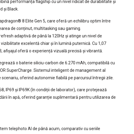
nă performanța flagship cu un nivel ridicat de durabilitate și
d și Black.
apdragon® 8 Elite Gen 5, care oferă un echilibru optim între
rearea de conținut, multitasking sau gaming.
refresh adaptivă de până la 120Hz și atinge un nivel de
izibilitate excelentă chiar și în lumină puternică. Cu 1,07
 afișajul oferă o experiență vizuală precisă și vibrantă.
egrează o baterie siliciu-carbon de 6.270 mAh, compatibilă cu
ONOR SuperCharge. Sistemul inteligent de management al
scenariu, oferind autonomie fiabilă pe parcursul întregii zile.
68, IP69 și IP69K (în condiții de laborator), care protejează
ndării în apă, oferind garanție suplimentară pentru utilizarea de
tem telephoto AI de până acum, comparativ cu seriile