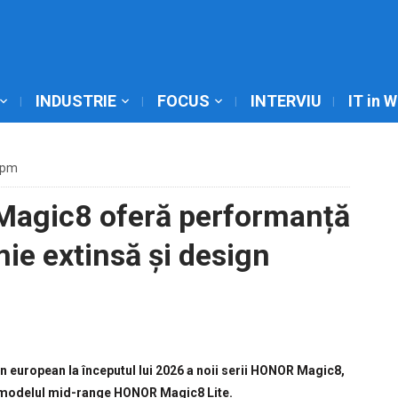
INDUSTRIE
FOCUS
INTERVIU
IT in 
 pm
Magic8 oferă performanță
ie extinsă și design
an european la începutul lui 2026 a noii serii HONOR Magic8,
 modelul mid-range HONOR Magic8 Lite.