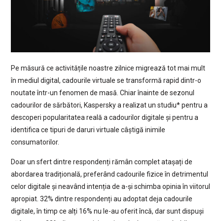
Pe măsură ce activitățile noastre zilnice migrează tot mai mult
în mediul digital, cadourile virtuale se transformă rapid dintr-o
noutate într-un fenomen de masă. Chiar înainte de sezonul
cadourilor de sărbători, Kaspersky a realizat un studiu* pentru a
descoperi popularitatea reală a cadourilor digitale și pentru a
identifica ce tipuri de daruri virtuale câștigă inimile
consumatorilor.
Doar un sfert dintre respondenți rămân complet atașați de
abordarea tradițională, preferând cadourile fizice în detrimentul
celor digitale și neavând intenția de a-și schimba opinia în viitorul
apropiat. 32% dintre respondenți au adoptat deja cadourile
digitale, în timp ce alți 16% nu le-au oferit încă, dar sunt dispuși