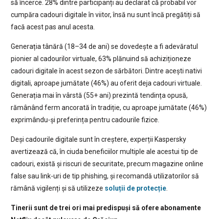
să încerce. 28% dintre participanți au declarat că probabil vor
cumpăra cadouri digitale în viitor, însă nu sunt încă pregătiți să
facă acest pas anul acesta.
Generația tânără (18–34 de ani) se dovedește a fi adevăratul
pionier al cadourilor virtuale, 63% plănuind să achiziționeze
cadouri digitale în acest sezon de sărbători. Dintre acești nativi
digitali, aproape jumătate (46%) au oferit deja cadouri virtuale.
Generația mai în vârstă (55+ ani) prezintă tendința opusă,
rămânând ferm ancorată în tradiție, cu aproape jumătate (46%)
exprimându-și preferința pentru cadourile fizice.
Deși cadourile digitale sunt în creștere, experții Kaspersky
avertizează că, în ciuda beneficiilor multiple ale acestui tip de
cadouri, există și riscuri de securitate, precum magazine online
false sau link-uri de tip phishing, și recomandă utilizatorilor să
rămână vigilenți și să utilizeze
soluții de protecție
.
Tinerii sunt de trei ori mai predispuși să ofere abonamente