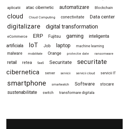
automatizare
atac cibernetic
aplicatii
Blockchain
cloud
Data center
conectivitate
Cloud Computing
digitalizare
digital transformation
ERP
gaming
Fujitsu
inteligenta
eCommerce
IoT
laptop
artificiala
Job
machine learning
Orange
malware
mobilitate
protectie date
ransomware
securitate
Securitate
retail
retea
SaaS
cibernetica
server
servicii IT
servicii
servicii cloud
smartphone
Software
stocare
smartwatch
sustenabilitate
switch
transformare digitala