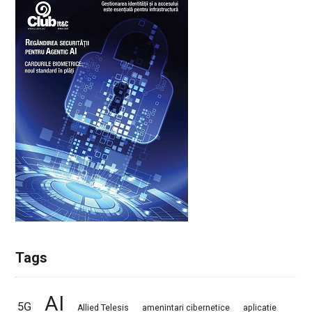
Tags
AI
5G
Allied Telesis
amenintari cibernetice
aplicatie