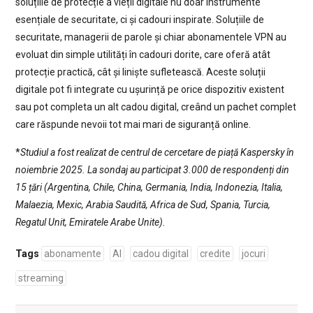
soluțiile de protecție a vieții digitale nu doar instrumente
esențiale de securitate, ci și cadouri inspirate. Soluțiile de
securitate, managerii de parole și chiar abonamentele VPN au
evoluat din simple utilități în cadouri dorite, care oferă atât
protecție practică, cât și liniște sufletească. Aceste soluții
digitale pot fi integrate cu ușurință pe orice dispozitiv existent
sau pot completa un alt cadou digital, creând un pachet complet
care răspunde nevoii tot mai mari de siguranță online.
*
Studiul a fost realizat de centrul de cercetare de piață Kaspersky în
noiembrie 2025. La sondaj au participat 3.000 de respondenți din
15 țări (Argentina, Chile, China, Germania, India, Indonezia, Italia,
Malaezia, Mexic, Arabia Saudită, Africa de Sud, Spania, Turcia,
Regatul Unit, Emiratele Arabe Unite).
Tags
abonamente
AI
cadou digital
credite
jocuri
streaming