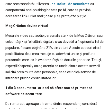
este recomandată utilizarea
unei soluții de securitate
cu
componentă anti-phishing bazată pe AI, care să prevină
accesarea link-urilor malițioase și să protejeze plățile.
Moș Crăciun devine virtual
Mesajele video sau audio personalizate – de la Moș Crăciun sau
celebrități – și felicitările digitale s-au dovedit a fi opțiuni la fel de
populare, fiecare obținând 21% din voturi. Aceste cadouri oferă
posibilitatea de a crea mesaje cu adevărat unice și profund
personale, care ies în evidență față de darurile generice. Totuși,
experții Kaspersky atrag atenția că unele dintre aceste servicii
solicită prea multe date personale, ceea ce ridică semne de
întrebare privind credibilitatea lor.
1 din 3 consumatori ar dori să ofere sau să primească
software de securitate
De remarcat, aproape o treime dintre respondenți consideră