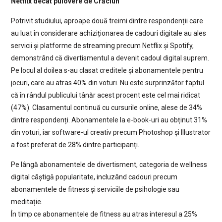
Netflix decât pulovere de Crăciun
Potrivit studiului, aproape două treimi dintre respondenții care
au luat în considerare achiziționarea de cadouri digitale au ales
servicii și platforme de streaming precum Netflix și Spotify,
demonstrând că divertismentul a devenit cadoul digital suprem.
Pe locul al doilea s-au clasat creditele și abonamentele pentru
jocuri, care au atras 40% din voturi. Nu este surprinzător faptul
că în rândul publicului tânăr acest procent este cel mai ridicat
(47%). Clasamentul continuă cu cursurile online, alese de 34%
dintre respondenți. Abonamentele la e-book-uri au obținut 31%
din voturi, iar software-ul creativ precum Photoshop și Illustrator
a fost preferat de 28% dintre participanți.
Pe lângă abonamentele de divertisment, categoria de wellness
digital câștigă popularitate, incluzând cadouri precum
abonamentele de fitness și serviciile de psihologie sau
meditație.
În timp ce abonamentele de fitness au atras interesul a 25%