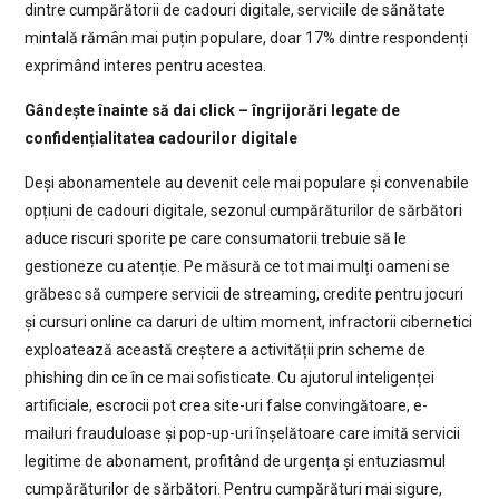
dintre cumpărătorii de cadouri digitale, serviciile de sănătate
mintală rămân mai puțin populare, doar 17% dintre respondenți
exprimând interes pentru acestea.
Gândește înainte să dai click – îngrijorări legate de
confidențialitatea cadourilor digitale
Deși abonamentele au devenit cele mai populare și convenabile
opțiuni de cadouri digitale, sezonul cumpărăturilor de sărbători
aduce riscuri sporite pe care consumatorii trebuie să le
gestioneze cu atenție. Pe măsură ce tot mai mulți oameni se
grăbesc să cumpere servicii de streaming, credite pentru jocuri
și cursuri online ca daruri de ultim moment, infractorii cibernetici
exploatează această creștere a activității prin scheme de
phishing din ce în ce mai sofisticate. Cu ajutorul inteligenței
artificiale, escrocii pot crea site-uri false convingătoare, e-
mailuri frauduloase și pop-up-uri înșelătoare care imită servicii
legitime de abonament, profitând de urgența și entuziasmul
cumpărăturilor de sărbători. Pentru cumpărături mai sigure,