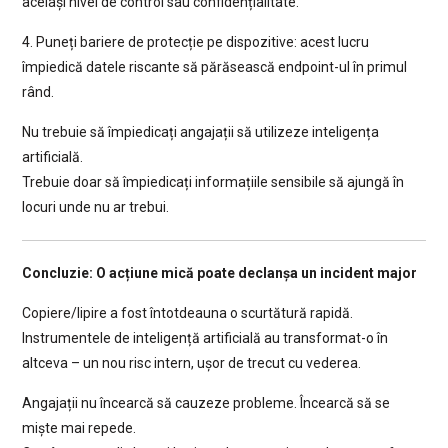
același nivel de control sau confidențialitate.
4. Puneți bariere de protecție pe dispozitive: acest lucru
împiedică datele riscante să părăsească endpoint-ul în primul
rând.
Nu trebuie să împiedicați angajații să utilizeze inteligența
artificială.
Trebuie doar să împiedicați informațiile sensibile să ajungă în
locuri unde nu ar trebui.
Concluzie: O acțiune mică poate declanșa un incident major
Copiere/lipire a fost întotdeauna o scurtătură rapidă.
Instrumentele de inteligență artificială au transformat-o în
altceva – un nou risc intern, ușor de trecut cu vederea.
Angajații nu încearcă să cauzeze probleme. Încearcă să se
miște mai repede.