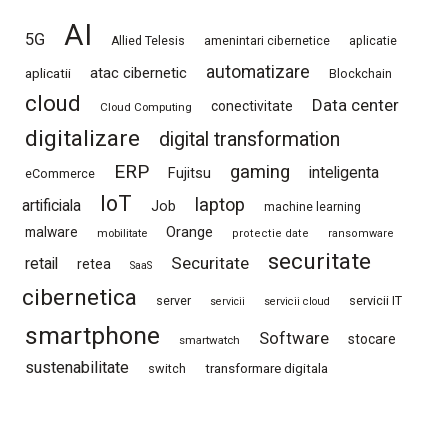
AI
5G
Allied Telesis
amenintari cibernetice
aplicatie
automatizare
atac cibernetic
aplicatii
Blockchain
cloud
Data center
conectivitate
Cloud Computing
digitalizare
digital transformation
ERP
gaming
Fujitsu
inteligenta
eCommerce
IoT
laptop
artificiala
Job
machine learning
Orange
malware
mobilitate
protectie date
ransomware
securitate
Securitate
retail
retea
SaaS
cibernetica
server
servicii IT
servicii
servicii cloud
smartphone
Software
stocare
smartwatch
sustenabilitate
switch
transformare digitala