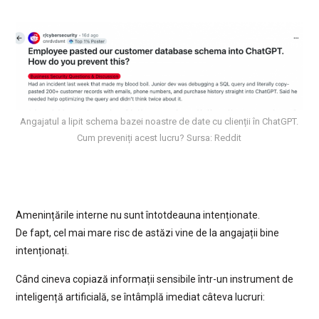
Angajatul a lipit schema bazei noastre de date cu clienții în ChatGPT.
Cum preveniți acest lucru? Sursa: Reddit
Amenințările interne nu sunt întotdeauna intenționate.
De fapt, cel mai mare risc de astăzi vine de la angajații bine
intenționați.
Când cineva copiază informații sensibile într-un instrument de
inteligență artificială, se întâmplă imediat câteva lucruri: