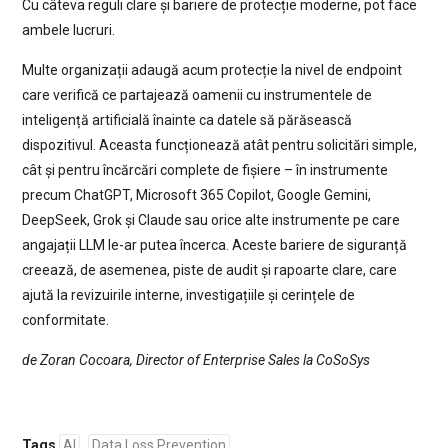
Cu câteva reguli clare și bariere de protecție moderne, pot face
ambele lucruri.
Multe organizații adaugă acum protecție la nivel de endpoint
care verifică ce partajează oamenii cu instrumentele de
inteligență artificială înainte ca datele să părăsească
dispozitivul.
Aceasta funcționează atât pentru solicitări simple,
cât și pentru încărcări complete de fișiere – în instrumente
precum ChatGPT, Microsoft 365 Copilot, Google Gemini,
DeepSeek, Grok și Claude sau orice alte instrumente pe care
angajații LLM le-ar putea încerca.
Aceste bariere de siguranță
creează, de asemenea, piste de audit și rapoarte clare, care
ajută la revizuirile interne, investigațiile și cerințele de
conformitate.
de Zoran Cocoara, Director of Enterprise Sales la CoSoSys
Tags
AI
Data Loss Prevention