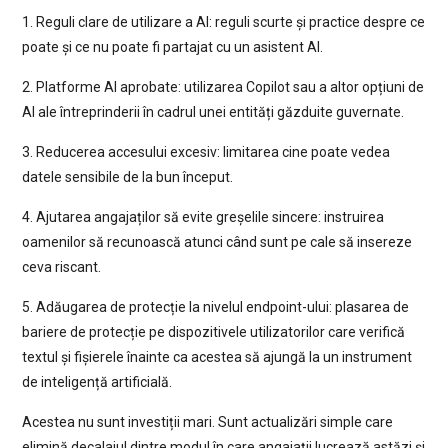
1. Reguli clare de utilizare a AI: reguli scurte și practice despre ce
poate și ce nu poate fi partajat cu un asistent AI.
2. Platforme AI aprobate: utilizarea Copilot sau a altor opțiuni de
AI ale întreprinderii în cadrul unei entități găzduite guvernate.
3. Reducerea accesului excesiv: limitarea cine poate vedea
datele sensibile de la bun început.
4. Ajutarea angajaților să evite greșelile sincere: instruirea
oamenilor să recunoască atunci când sunt pe cale să insereze
ceva riscant.
5. Adăugarea de protecție la nivelul endpoint-ului: plasarea de
bariere de protecție pe dispozitivele utilizatorilor care verifică
textul și fișierele înainte ca acestea să ajungă la un instrument
de inteligență artificială.
Acestea nu sunt investiții mari. Sunt actualizări simple care
elimină decalajul dintre modul în care angajații lucrează astăzi și