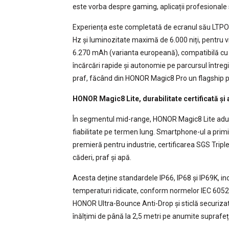
este vorba despre gaming, aplicații profesionale 
Experiența este completată de ecranul său LTPO 
Hz și luminozitate maximă de 6.000 niți, pentru viz
6.270 mAh (varianta europeană), compatibilă c
încărcări rapide și autonomie pe parcursul întregii 
praf, făcând din HONOR Magic8 Pro un flagship pr
HONOR Magic8 Lite, durabilitate certificată și
În segmentul mid-range, HONOR Magic8 Lite aduce
fiabilitate pe termen lung. Smartphone-ul a primi
premieră pentru industrie, certificarea SGS Trip
căderi, praf și apă.
Acesta deține standardele IP66, IP68 și IP69K, incl
temperaturi ridicate, conform normelor IEC 6052
HONOR Ultra-Bounce Anti-Drop și sticlă securizată
înălțimi de până la 2,5 metri pe anumite suprafe