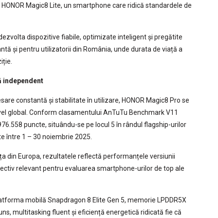
 și HONOR Magic8 Lite, un smartphone care ridică standardele de
volta dispozitive fiabile, optimizate inteligent și pregătite
ntă și pentru utilizatorii din România, unde durata de viață a
iție.
ă independent
esare constantă și stabilitate în utilizare, HONOR Magic8 Pro se
nivel global. Conform clasamentului AnTuTu Benchmark V11
976.558 puncte, situându-se pe locul 5 în rândul flagship-urilor
te între 1 – 30 noiembrie 2025.
ața din Europa, rezultatele reflectă performanțele versiunii
iectiv relevant pentru evaluarea smartphone-urilor de top ale
platforma mobilă Snapdragon 8 Elite Gen 5, memorie LPDDR5X
ns, multitasking fluent și eficiență energetică ridicată fie că