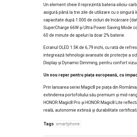
Un element cheie îl reprezintă bateria siliciu-car
asigură până la trei zile de utilizare cu o singur
capacitate după 1.000 de cicluri de încărcare (d
SuperCharge 66W și Ultra Power Saving Mode comp
60 de minute de apeluri la doar 2% baterie.
Ecranul OLED 1.5K de 6,79 inchi, cu rată de refre
integrează tehnologii avansate de protecție a o
Display și Dynamic Dimming, pentru confort vizu
Un nou reper pentru piața europeană, cu impac
Prin lansarea seriei Magic8 pe piața din Români
extinderea portofoliului său premium și mid-range, 
HONOR Magic8 Pro și HONOR Magic8 Lite reflectă 
reală, autonomie extinsă și durabilitate certificat
Tags
smartphone