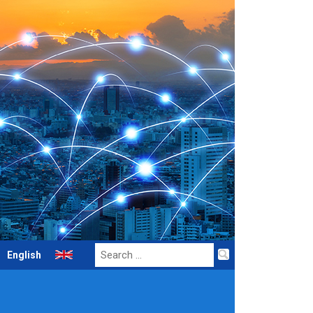
Search
English
for: