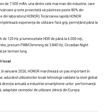
bon de 7.500 mAh, una dintre cele mai mari din industrie, care
ă încărcare și este proiectată să păstreze peste 80% din
ate din laboratorul HONOR). Încărcarea rapidă HONOR
letează experiența de utilizare fără griji, permițând până la
sh de 120 Hz și luminozitate HDR de până la 6.000 niți,
chilor, precum PWM Dimming de 3.840 Hz, Circadian Night
al pe termen lung.
t local
a, în ianuarie 2026, HONOR marchează un pas important în
aducând utilizatorilor locali tehnologii validate la nivel global.
direcția actuală a industriei smartphone-urilor: performanță
ă, adaptate cerințelor de utilizare zilnică din Europa.