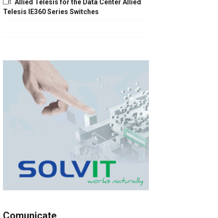
Allied Telesis for the Data Center Allied
Telesis IE360 Series Switches
Comunicate