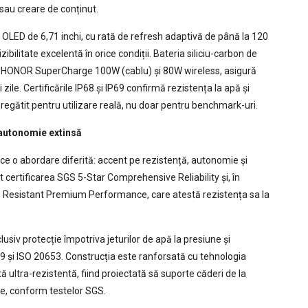
sau creare de conținut.
OLED de 6,71 inchi, cu rată de refresh adaptivă de până la 120
ibilitate excelentă în orice condiții. Bateria siliciu-carbon de
u HONOR SuperCharge 100W (cablu) și 80W wireless, asigură
zile. Certificările IP68 și IP69 confirmă rezistența la apă și
egătit pentru utilizare reală, nu doar pentru benchmark-uri.
 autonomie extinsă
 o abordare diferită: accent pe rezistență, autonomie și
t certificarea SGS 5-Star Comprehensive Reliability și, în
le Resistant Premium Performance, care atestă rezistența sa la
usiv protecție împotriva jeturilor de apă la presiune și
9 și ISO 20653. Construcția este ranforsată cu tehnologia
 ultra-rezistentă, fiind proiectată să suporte căderi de la
țe, conform testelor SGS.