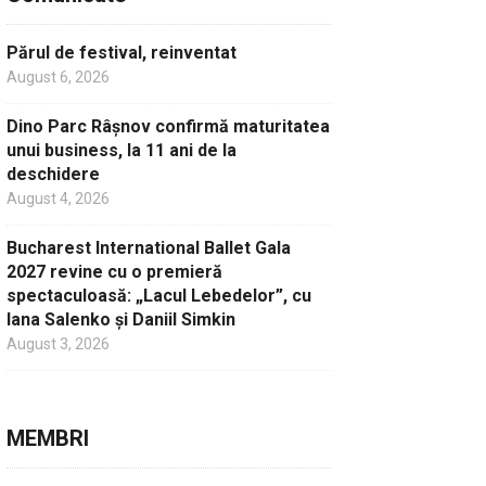
Părul de festival, reinventat
August 6, 2026
Dino Parc Râșnov confirmă maturitatea
unui business, la 11 ani de la
deschidere
August 4, 2026
Bucharest International Ballet Gala
2027 revine cu o premieră
spectaculoasă: „Lacul Lebedelor”, cu
Iana Salenko și Daniil Simkin
August 3, 2026
MEMBRI