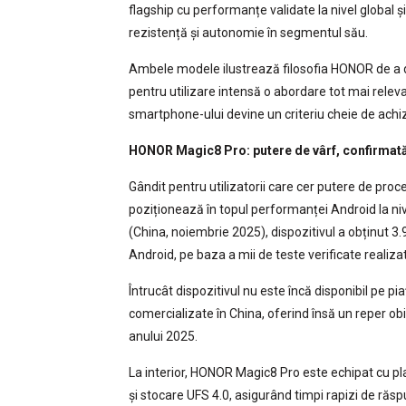
flagship cu performanțe validate la nivel global
rezistență și autonomie în segmentul său.
Ambele modele ilustrează filosofia HONOR de a dez
pentru utilizare intensă o abordare tot mai releva
smartphone-ului devine un criteriu cheie de achiz
HONOR Magic8 Pro: putere de vârf, confirmat
Gândit pentru utilizatorii care cer putere de proc
poziționează în topul performanței Android la 
(China, noiembrie 2025), dispozitivul a obținut 3.
Android, pe baza a mii de teste verificate realiza
Întrucât dispozitivul nu este încă disponibil pe pi
comercializate în China, oferind însă un reper ob
anului 2025.
La interior, HONOR Magic8 Pro este echipat cu 
și stocare UFS 4.0, asigurând timpi rapizi de răspu