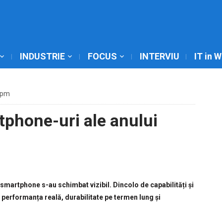
INDUSTRIE
FOCUS
INTERVIU
IT in 
 pm
phone-uri ale anului
un smartphone s-au schimbat vizibil. Dincolo de capabilități și
 performanța reală, durabilitate pe termen lung și