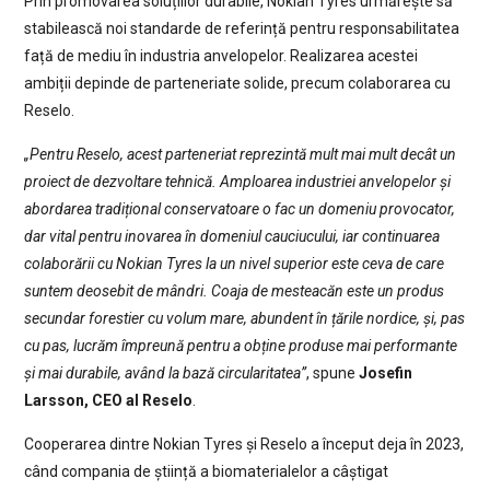
Prin promovarea soluțiilor durabile, Nokian Tyres urmărește să
stabilească noi standarde de referință pentru responsabilitatea
față de mediu în industria anvelopelor. Realizarea acestei
ambiții depinde de parteneriate solide, precum colaborarea cu
Reselo.
„Pentru Reselo, acest parteneriat reprezintă mult mai mult decât un
proiect de dezvoltare tehnică. Amploarea industriei anvelopelor și
abordarea tradițional conservatoare o fac un domeniu provocator,
dar vital pentru inovarea în domeniul cauciucului, iar continuarea
colaborării cu Nokian Tyres la un nivel superior este ceva de care
suntem deosebit de mândri. Coaja de mesteacăn este un produs
secundar forestier cu volum mare, abundent în țările nordice, și, pas
cu pas, lucrăm împreună pentru a obține produse mai performante
și mai durabile, având la bază circularitatea”
, spune
Josefin
Larsson, CEO al Reselo
.
Cooperarea dintre Nokian Tyres și Reselo a început deja în 2023,
când compania de știință a biomaterialelor a câștigat