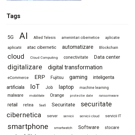
Tags
AI
5G
Allied Telesis
amenintari cibernetice
aplicatie
automatizare
atac cibernetic
aplicatii
Blockchain
cloud
Data center
conectivitate
Cloud Computing
digitalizare
digital transformation
ERP
gaming
Fujitsu
inteligenta
eCommerce
IoT
laptop
artificiala
Job
machine learning
Orange
malware
mobilitate
protectie date
ransomware
securitate
Securitate
retail
retea
SaaS
cibernetica
server
servicii IT
servicii
servicii cloud
smartphone
Software
stocare
smartwatch