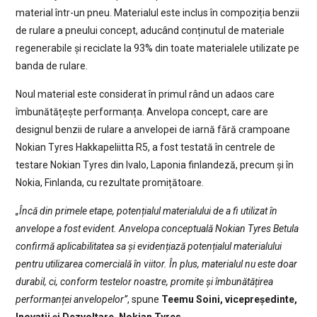
material într-un pneu. Materialul este inclus în compoziția benzii
de rulare a pneului concept, aducând conținutul de materiale
regenerabile și reciclate la 93% din toate materialele utilizate pe
banda de rulare.
Noul material este considerat în primul rând un adaos care
îmbunătățește performanța. Anvelopa concept, care are
designul benzii de rulare a anvelopei de iarnă fără crampoane
Nokian Tyres Hakkapeliitta R5, a fost testată în centrele de
testare Nokian Tyres din Ivalo, Laponia finlandeză, precum și în
Nokia, Finlanda, cu rezultate promițătoare.
„Încă din primele etape, potențialul materialului de a fi utilizat în
anvelope a fost evident. Anvelopa conceptuală Nokian Tyres Betula
confirmă aplicabilitatea sa și evidențiază potențialul materialului
pentru utilizarea comercială în viitor. În plus, materialul nu este doar
durabil, ci, conform testelor noastre, promite și îmbunătățirea
performanței anvelopelor”
, spune
Teemu Soini, vicepreședinte,
Inovații și Dezvoltare, Nokian Tyres
.