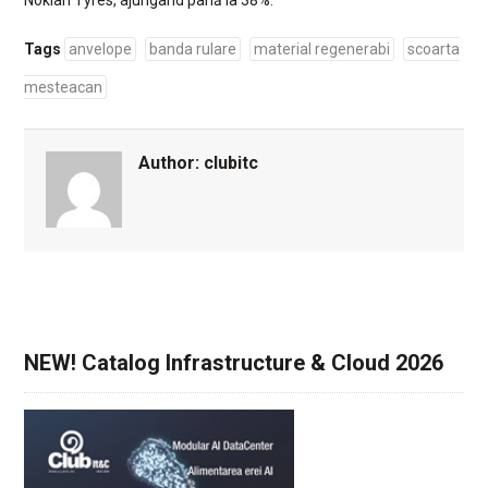
Nokian Tyres, ajungând până la 38%.
Tags
anvelope
banda rulare
material regenerabi
scoarta
mesteacan
Author:
clubitc
NEW! Catalog Infrastructure & Cloud 2026