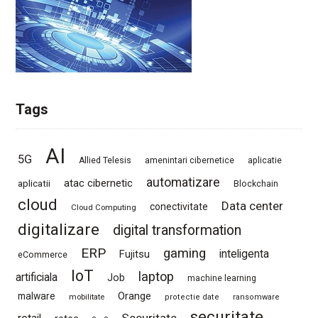
Tags
AI
5G
Allied Telesis
amenintari cibernetice
aplicatie
automatizare
atac cibernetic
aplicatii
Blockchain
cloud
Data center
conectivitate
Cloud Computing
digitalizare
digital transformation
ERP
gaming
Fujitsu
inteligenta
eCommerce
IoT
laptop
artificiala
Job
machine learning
Orange
malware
mobilitate
protectie date
ransomware
securitate
Securitate