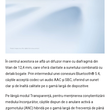
În centrul acestora se află un difuzor mare cu diafragmă din
titan de 12,4 mm, care oferă claritate a sunetului combinată cu
detalii bogate. Prin intermediul unei conexiuni Bluetooth® 5.4,
căștile acceptă codec-uri audio AAC și SBC, oferind un sunet
clar și de înaltă calitate pe o gamă largă de dispozitive.
Pe lângă modul Transparență, pentru menținerea conștientizării
mediului înconjurător, căștile dispun de o anulare activă a
zgomotului (ANC) hibridă pe o gamă largă de frecvență de până