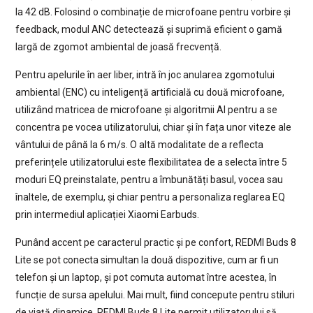
la 42 dB. Folosind o combinație de microfoane pentru vorbire și
feedback, modul ANC detectează și suprimă eficient o gamă
largă de zgomot ambiental de joasă frecvență.
Pentru apelurile în aer liber, intră în joc anularea zgomotului
ambiental (ENC) cu inteligență artificială cu două microfoane,
utilizând matricea de microfoane și algoritmii AI pentru a se
concentra pe vocea utilizatorului, chiar și în fața unor viteze ale
vântului de până la 6 m/s. O altă modalitate de a reflecta
preferințele utilizatorului este flexibilitatea de a selecta între 5
moduri EQ preinstalate, pentru a îmbunătăți basul, vocea sau
înaltele, de exemplu, și chiar pentru a personaliza reglarea EQ
prin intermediul aplicației Xiaomi Earbuds.
Punând accent pe caracterul practic și pe confort, REDMI Buds 8
Lite se pot conecta simultan la două dispozitive, cum ar fi un
telefon și un laptop, și pot comuta automat între acestea, în
funcție de sursa apelului. Mai mult, fiind concepute pentru stiluri
de viață dinamice, REDMI Buds 8 Lite permit utilizatorului să