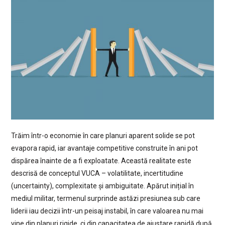
Trăim într-o economie în care planuri aparent solide se pot
evapora rapid, iar avantaje competitive construite în ani pot
dispărea înainte de a fi exploatate. Această realitate este
descrisă de conceptul VUCA – volatilitate, incertitudine
(uncertainty), complexitate și ambiguitate. Apărut inițial în
mediul militar, termenul surprinde astăzi presiunea sub care
liderii iau decizii într-un peisaj instabil, în care valoarea nu mai
vine din planuri rigide, ci din capacitatea de ajustare rapidă după