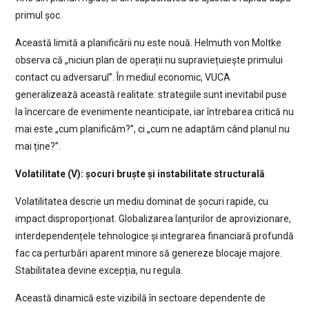
primul șoc.
Această limită a planificării nu este nouă. Helmuth von Moltke
observa că „niciun plan de operații nu supraviețuiește primului
contact cu adversarul”. În mediul economic, VUCA
generalizează această realitate: strategiile sunt inevitabil puse
la încercare de evenimente neanticipate, iar întrebarea critică nu
mai este „cum planificăm?”, ci „cum ne adaptăm când planul nu
mai ține?”.
Volatilitate (V): șocuri bruște și instabilitate structurală
Volatilitatea descrie un mediu dominat de șocuri rapide, cu
impact disproporționat. Globalizarea lanțurilor de aprovizionare,
interdependențele tehnologice și integrarea financiară profundă
fac ca perturbări aparent minore să genereze blocaje majore.
Stabilitatea devine excepția, nu regula.
Această dinamică este vizibilă în sectoare dependente de