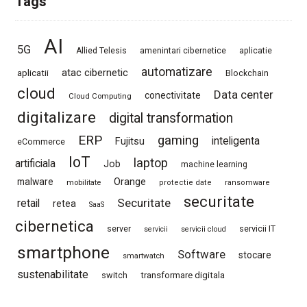
Tags
AI
5G
Allied Telesis
amenintari cibernetice
aplicatie
automatizare
atac cibernetic
aplicatii
Blockchain
cloud
Data center
conectivitate
Cloud Computing
digitalizare
digital transformation
ERP
gaming
Fujitsu
inteligenta
eCommerce
IoT
laptop
artificiala
Job
machine learning
Orange
malware
mobilitate
protectie date
ransomware
securitate
Securitate
retail
retea
SaaS
cibernetica
server
servicii IT
servicii
servicii cloud
smartphone
Software
stocare
smartwatch
sustenabilitate
switch
transformare digitala