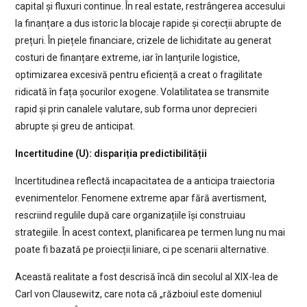
capital și fluxuri continue. În real estate, restrângerea accesului
la finanțare a dus istoric la blocaje rapide și corecții abrupte de
prețuri. În piețele financiare, crizele de lichiditate au generat
costuri de finanțare extreme, iar în lanțurile logistice,
optimizarea excesivă pentru eficiență a creat o fragilitate
ridicată în fața șocurilor exogene. Volatilitatea se transmite
rapid și prin canalele valutare, sub forma unor deprecieri
abrupte și greu de anticipat.
Incertitudine (U): dispariția predictibilității
Incertitudinea reflectă incapacitatea de a anticipa traiectoria
evenimentelor. Fenomene extreme apar fără avertisment,
rescriind regulile după care organizațiile își construiau
strategiile. În acest context, planificarea pe termen lung nu mai
poate fi bazată pe proiecții liniare, ci pe scenarii alternative.
Această realitate a fost descrisă încă din secolul al XIX-lea de
Carl von Clausewitz, care nota că „războiul este domeniul