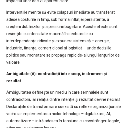
impactul unor decizii aparent clare.
Intervențiile menite să evite colapsuri imediate au transferat
adesea costurile în timp, sub forma inflației persistente, a
creșterii dobânzilor și a presiunii bugetare. Aceste efecte sunt
resimțite cu intensitate maximă în sectoarele cu
interdependențe ridicate și expunere sistemică – energie,
industrie, finanțe, comerț global și logistică – unde deciziile
politice sau monetare se propagă rapid de-a lungul lanțurilor de
valoare.
Ambiguitate (A): contradicții între scop, instrument și
rezultat
Ambiguitatea definește un mediu în care semnalele sunt
contradictorii, iar relația dintre intenție și rezultat devine neclară.
Declarațiile de transformare coexistă cu reflexe organizaționale
vechi, iar implementarea noilor tehnologii – digitalizare, AI,
automatizare – intră adesea în tensiune cu constrângeri legale,