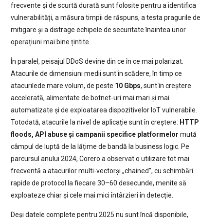
frecvente și de scurtă durată sunt folosite pentru a identifica
vulnerabilități, a măsura timpii de răspuns, a testa pragurile de
mitigare și a distrage echipele de securitate înaintea unor
operațiuni mai bine țintite.
În paralel, peisajul DDoS devine din ce în ce mai polarizat.
Atacurile de dimensiuni medii sunt în scădere, în timp ce
atacurilede mare volum, de peste
10 Gbps
, sunt în creștere
accelerată, alimentate de botnet-uri mai mari și mai
automatizate și de exploatarea dispozitivelor IoT vulnerabile.
Totodată, atacurile la nivel de aplicație sunt în creștere:
HTTP
floods, API abuse și campanii specifice platformelor
mută
câmpul de luptă
de la lățime de bandă la business logic. Pe
parcursul anului 2024, Corero a observat o utilizare tot mai
frecventă a atacurilor multi-vectorși „chained”, cu schimbări
rapide de protocol la fiecare 30–60 desecunde, menite să
exploateze chiar și cele mai mici întârzieri în detecție.
Deși datele complete pentru 2025 nu sunt încă disponibile,