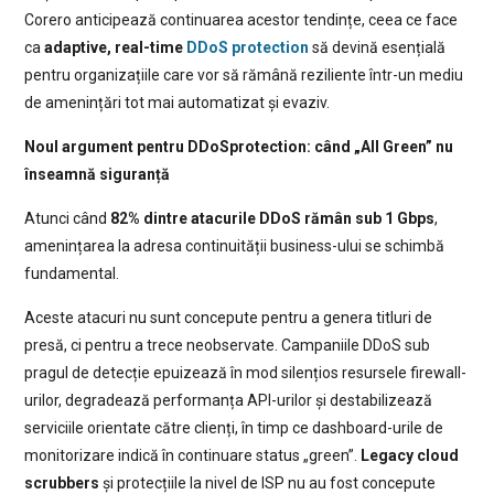
Corero anticipează continuarea acestor tendințe, ceea ce face
ca
adaptive, real-time
DDoS protection
să devină esențială
pentru organizațiile care vor să rămână reziliente într-un mediu
de amenințări tot mai automatizat și evaziv.
Noul argument pentru DDoSprotection: când „All Green” nu
înseamnă siguranță
Atunci când
82% dintre atacurile DDoS
rămân sub 1 Gbps
,
amenințarea la adresa continuității business-ului se schimbă
fundamental.
Aceste atacuri nu sunt concepute pentru a genera titluri de
presă, ci pentru a trece neobservate. Campaniile DDoS sub
pragul de detecție epuizează în mod silențios resursele firewall-
urilor, degradează performanța API-urilor și destabilizează
serviciile orientate către clienți, în timp ce dashboard-urile de
monitorizare indică în continuare status „green”.
Legacy cloud
scrubbers
și protecțiile la nivel de ISP nu au fost concepute