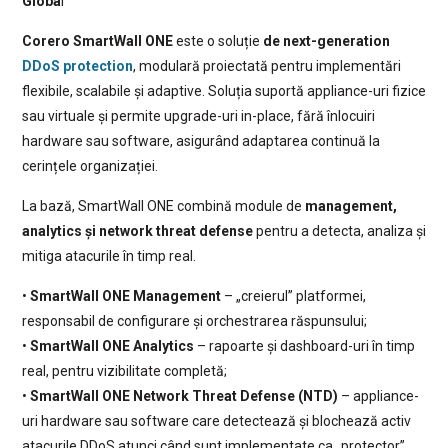
Globa
l
Corero SmartWall ONE
este o soluție
de
next-generation
DDoS protection
, modulară proiectată pentru implementări
flexibile, scalabile și adaptive. Soluția suportă appliance-uri fizice
sau virtuale și permite upgrade-uri in-place, fără înlocuiri
hardware sau software, asigurând adaptarea continuă la
cerințele organizației.
La bază, SmartWall ONE combină module de
management,
analytics și network threat defense
pentru a detecta, analiza și
mitiga atacurile în timp real.
•
SmartWall ONE Management
– „creierul” platformei,
responsabil de configurare și orchestrarea răspunsului;
•
SmartWall ONE Analytics
– rapoarte și dashboard-uri în timp
real, pentru vizibilitate completă;
•
SmartWall ONE Network Threat Defense (NTD)
– appliance-
uri hardware sau software care detectează și blochează activ
atacurile DDoS atunci când sunt implementate ca „protector”.