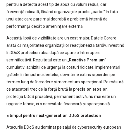
pentru a detecta acest tip de abuz cu volum redus, dar
frecvență ridicată, lăsând organizațiile practic „oarbe” în fața
unui atac care pare mai degrabă o problemă internă de
performanță decât o amenințare externă.
Această lipsă de vizibilitate are un cost major. Datele Corero
arată că majoritatea organizațiilor reacționează tardiv, investind
înDDoS protection abia după ce apare o întrerupere
semnificativă. Rezultatul este un „
Reactive Premium
”
cumulativ: achiziții de urgență la costuri ridicate, implementări
grăbite în timpul incidentelor, downtime extins și pierderi pe
termen lung de încredere și momentum operațional. Pe măsură
ce atacatorii trec de la forță brută la
precision erosion
,
protecția DDoS proactivă, permanent activă, nu mai este un
upgrade tehnic, ci o necesitate financiară și operațională.
E timpul pentru next-generation DDoS protection
Atacurile DDoS au dominat peisajul de cybersecurity european