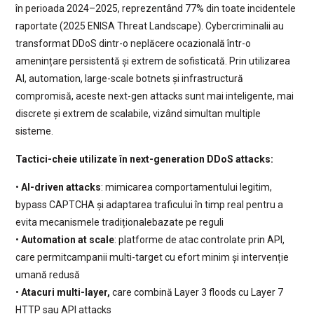
în perioada 2024–2025, reprezentând 77% din toate incidentele
raportate (2025 ENISA Threat Landscape). Cybercriminalii au
transformat DDoS dintr-o neplăcere ocazională într-o
amenințare persistentă și extrem de sofisticată. Prin utilizarea
AI, automation, large-scale botnets și infrastructură
compromisă, aceste next-gen attacks sunt mai inteligente, mai
discrete și extrem de scalabile, vizând simultan multiple
sisteme.
Tactici-cheie utilizate în next-generation DDoS attacks:
•
AI-driven attacks
: mimicarea comportamentului legitim,
bypass CAPTCHA și adaptarea traficului în timp real pentru a
evita mecanismele tradiționalebazate pe reguli
•
Automation at scale
: platforme de atac controlate prin API,
care permitcampanii multi-target cu efort minim și intervenție
umană redusă
•
Atacuri multi-layer,
care combină Layer 3 floods cu Layer 7
HTTP sau API attacks