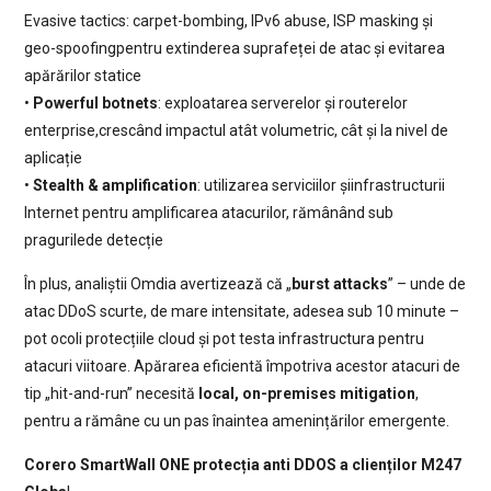
Evasive tactics: carpet-bombing, IPv6 abuse, ISP masking și
geo-spoofingpentru extinderea suprafeței de atac și evitarea
apărărilor statice
•
Powerful botnets
: exploatarea serverelor și routerelor
enterprise,crescând impactul atât volumetric, cât și la nivel de
aplicație
•
Stealth & amplification
: utilizarea serviciilor șiinfrastructurii
Internet pentru amplificarea atacurilor, rămânând sub
pragurilede detecție
În plus, analiștii Omdia avertizează că „
burst attacks
” – unde de
atac DDoS scurte, de mare intensitate, adesea sub 10 minute –
pot ocoli protecțiile cloud și pot testa infrastructura pentru
atacuri viitoare. Apărarea eficientă împotriva acestor atacuri de
tip „hit-and-run” necesită
local, on-premises mitigation
,
pentru a rămâne cu un pas înaintea amenințărilor emergente.
Corero SmartWall ONE protecția anti DDOS a clienților M247