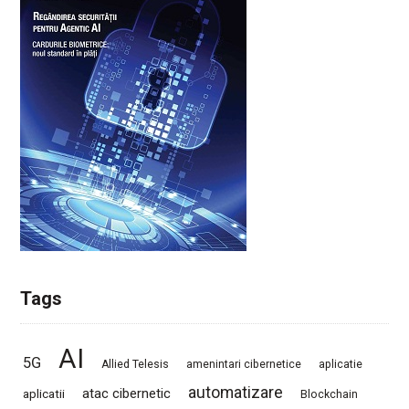
Tags
AI
5G
Allied Telesis
amenintari cibernetice
aplicatie
automatizare
atac cibernetic
aplicatii
Blockchain