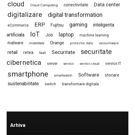
cloud
Data center
conectivitate
Cloud Computing
digitalizare
digital transformation
ERP
gaming
Fujitsu
inteligenta
eCommerce
IoT
laptop
artificiala
Job
machine learning
Orange
malware
mobilitate
protectie date
ransomware
securitate
Securitate
retail
retea
SaaS
cibernetica
server
servicii IT
servicii
servicii cloud
smartphone
Software
stocare
smartwatch
sustenabilitate
switch
transformare digitala
Arhiva