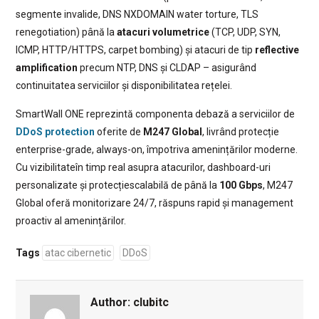
segmente invalide, DNS NXDOMAIN water torture, TLS
renegotiation) până la
atacuri volumetrice
(TCP, UDP, SYN,
ICMP, HTTP/HTTPS, carpet bombing) și atacuri de tip
reflective
amplification
precum NTP, DNS și CLDAP – asigurând
continuitatea serviciilor și disponibilitatea rețelei.
SmartWall ONE reprezintă componenta debază a serviciilor de
DDoS protection
oferite de
M247 Global
, livrând protecție
enterprise-grade, always-on, împotriva amenințărilor moderne.
Cu vizibilitateîn timp real asupra atacurilor, dashboard-uri
personalizate și protecțiescalabilă de până la
100 Gbps
, M247
Global oferă monitorizare 24/7, răspuns rapid și management
proactiv al amenințărilor.
Tags
atac cibernetic
DDoS
Author:
clubitc