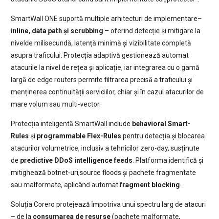
SmartWall ONE suportă multiple arhitecturi de implementare–
inline, data path și scrubbing
– oferind detecție și mitigare la
nivelde milisecundă, latență minimă și vizibilitate completă
asupra traficului. Protecția adaptivă gestionează automat
atacurile la nivel de rețea și aplicație, iar integrarea cu o gamă
largă de edge routers permite filtrarea precisă a traficului și
menținerea continuității serviciilor, chiar și în cazul atacurilor de
mare volum sau multi-vector.
Protecția inteligentă SmartWall include
behavioral Smart-
Rules
și
programmable Flex-Rules
pentru detecția și blocarea
atacurilor volumetrice, inclusiv a tehnicilor zero-day, susținute
de
predictive DDoS intelligence feeds
. Platforma identifică și
mitighează botnet-uri,source floods și pachete fragmentate
sau malformate, aplicând automat
fragment blocking
.
Soluția Corero protejează împotriva unui spectru larg de atacuri
– de la
consumarea de resurse
(pachete malformate,