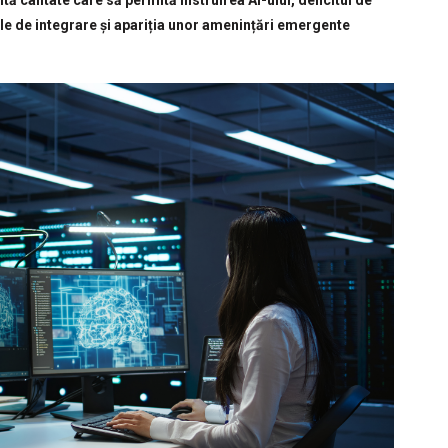
ă calitate care să permită instruirea AI-ului, deficitul de
ale de integrare și apariția unor amenințări emergente