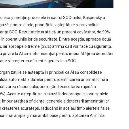
uiesc și mențin procesele în cadrul SOC-urilor, Kaspersky a
ză, printre altele, prioritățile, așteptările și provocările
rmanța SOC. Rezultatele arată că un procent covârșitor, de 99%
 în operațiunile lor de securitate. Dintre aceștia, aproape două
, iar aproape o treime (32%) afirmă că îl vor face cu siguranță.
u privire la AI ca motor esențial pentru îmbunătățirea detectării
ație și creșterea eficienței generale a SOC.
 organizațiile se așteaptă în principal ca AI să consolideze
aliza automată a datelor pentru identificarea anomaliilor și a
tomatizarea răspunsului, permițând executarea rapidă a
49%). Aceste așteptări se aliniază îndeaproape cu principalele
i: îmbunătățirea eficienței generale a detectării amenințărilor
i creșterea acurateței, reducând în același timp alertele false
uri mai ample și mai ambițioase pentru aplicarea AI în mai