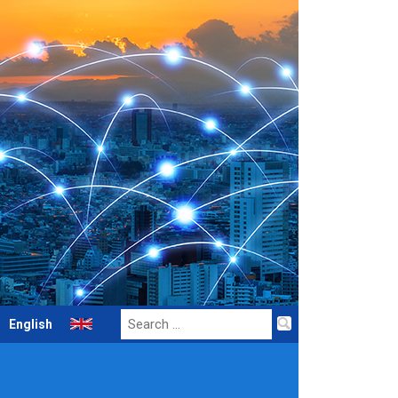
Search
English
for: