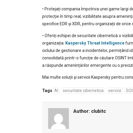
• Protejați compania împotriva unei game largi d
protecție în timp real, vizibilitate asupra amenință
specifice EDR și XDR, pentru organizații de orice 
• Oferiți echipei de securitate cibernetică o vizi
organizația.
Kaspersky Threat Intelligence
furn
ciclului de gestionare a incidentelor, permițând ide
consolidată printr-o funcție de căutare OSINT îmb
a răspunde amenințărilor emergente cu o preciz
Mai multe soluții și servicii Kaspersky pentru con
Tags
AI
securitate cibernetica
servicii
SO
Author:
clubitc