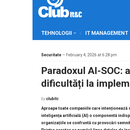
TEHNOLOGII
IT MANAGEMENT
Securitate
— February 4, 2026 at 6:28 pm
Paradoxul AI-SOC: aș
dificultăți la imple
by
clubitc
Aproape toate companiile care intenționează s
inteligența artificială (AI) o componentă indisp
organizațiile se confruntă cu provocări semnif