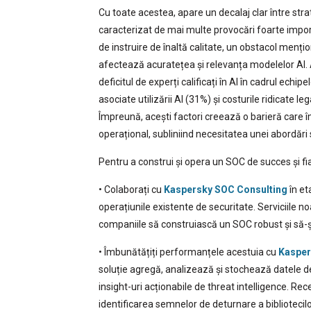
Cu toate acestea, apare un decalaj clar între str
caracterizat de mai multe provocări foarte importa
de instruire de înaltă calitate, un obstacol menți
afectează acuratețea și relevanța modelelor AI.
deficitul de experți calificați în AI în cadrul echip
asociate utilizării AI (31%) și costurile ridicate 
Împreună, acești factori creează o barieră care î
operațional, subliniind necesitatea unei abordări 
Pentru a construi și opera un SOC de succes și 
• Colaborați cu
Kaspersky SOC Consulting
în et
operațiunile existente de securitate. Serviciile
companiile să construiască un SOC robust și să-
• Îmbunătățiți performanțele acestuia cu
Kasper
soluție agregă, analizează și stochează datele de 
insight-uri acționabile de threat intelligence. Rec
identificarea semnelor de deturnare a bibliotecilo