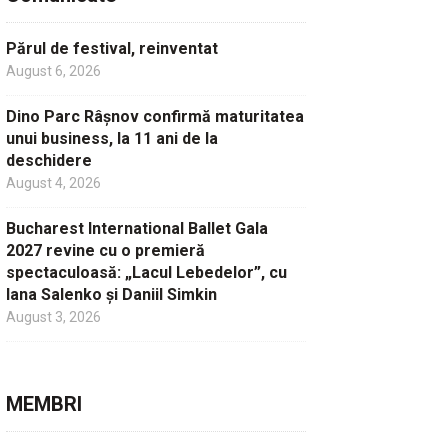
Părul de festival, reinventat
August 6, 2026
Dino Parc Râșnov confirmă maturitatea
unui business, la 11 ani de la
deschidere
August 4, 2026
Bucharest International Ballet Gala
2027 revine cu o premieră
spectaculoasă: „Lacul Lebedelor”, cu
Iana Salenko și Daniil Simkin
August 3, 2026
MEMBRI