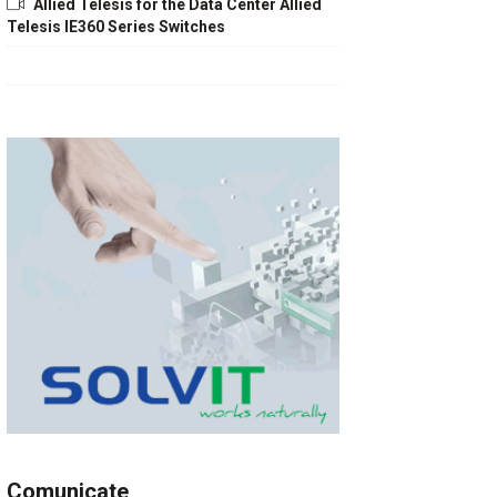
Allied Telesis for the Data Center Allied
Telesis IE360 Series Switches
Comunicate