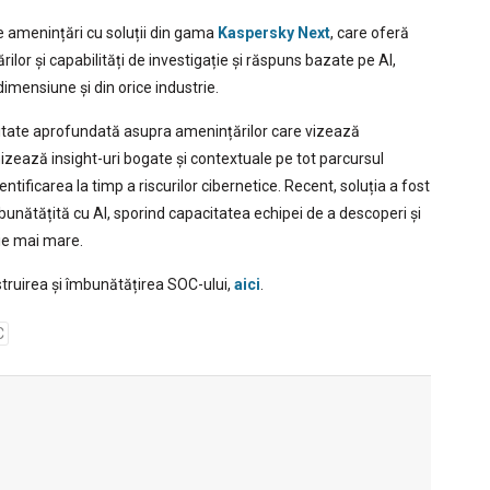
e amenințări cu soluții din gama
Kaspersky Next
, care oferă
rilor și capabilități de investigație și răspuns bazate pe AI,
dimensiune și din orice industrie.
bilitate aprofundată asupra amenințărilor care vizează
izează insight-uri bogate și contextuale pe tot parcursul
ntificarea la timp a riscurilor cibernetice. Recent, soluția a fost
unătățită cu AI, sporind capacitatea echipei de a descoperi și
ie mai mare.
struirea și îmbunătățirea SOC-ului,
aici
.
C