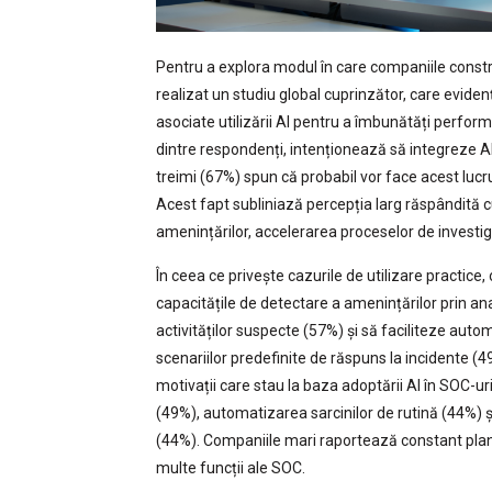
Pentru a explora modul în care companiile constr
realizat un studiu global cuprinzător, care evidenția
asociate utilizării AI pentru a îmbunătăți perfo
dintre respondenți, intenționează să integreze AI
treimi (67%) spun că probabil vor face acest lucru
Acest fapt subliniază percepția larg răspândită c
amenințărilor, accelerarea proceselor de investig
În ceea ce privește cazurile de utilizare practice,
capacitățile de detectare a amenințărilor prin an
activităților suspecte (57%) și să faciliteze au
scenariilor predefinite de răspuns la incidente (
motivații care stau la baza adoptării AI în SOC-ur
(49%), automatizarea sarcinilor de rutină (44%) ș
(44%). Companiile mari raportează constant plan
multe funcții ale SOC.