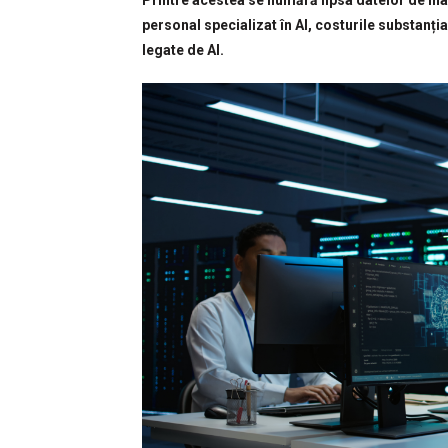
Printre acestea se numără lipsa datelor de înalt
personal specializat în AI, costurile substanți
legate de AI.