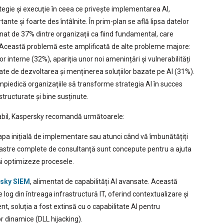
ategie și execuție în ceea ce privește implementarea AI,
nte și foarte des întâlnite. În prim-plan se află lipsa datelor
onat de 37% dintre organizații ca fiind fundamental, care
 Această problemă este amplificată de alte probleme majore:
elor interne (32%), apariția unor noi amenințări și vulnerabilități
legate de dezvoltarea și menținerea soluțiilor bazate pe AI (31%).
mpiedică organizațiile să transforme strategia AI în succes
structurate și bine susținute.
fiabil, Kaspersky recomandă următoarele:
apa inițială de implementare sau atunci când vă îmbunătățiți
 noastre complete de consultanță sunt concepute pentru a ajuta
și optimizeze procesele.
sky SIEM
, alimentat de capabilități AI avansate. Această
log din întreaga infrastructură IT, oferind contextualizare și
ent, soluția a fost extinsă cu o capabilitate AI pentru
r dinamice (DLL hijacking).