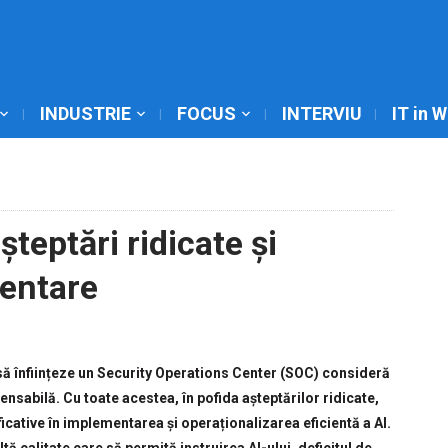
INDUSTRIE
FOCUS
INTERVIU
IT in 
teptări ridicate și
mentare
ă înființeze un Security Operations Center (SOC) consideră
ensabilă. Cu toate acestea, în pofida așteptărilor ridicate,
icative în implementarea și operaționalizarea eficientă a AI.