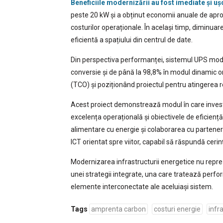
Beneficiile modernizării au fost imediate și u
peste 20 kW și a obținut economii anuale de apr
costurilor operaționale. În același timp, diminua
eficientă a spațiului din centrul de date.
Din perspectiva performanței, sistemul UPS mode
conversie și de până la 98,8% în modul dinamic on
(TCO) și poziționând proiectul pentru atingerea renta
Acest proiect demonstrează modul în care investiți
excelența operațională și obiectivele de eficienț
alimentare cu energie și colaborarea cu parteneri
ICT orientat spre viitor, capabil să răspundă ceri
Modernizarea infrastructurii energetice nu repr
unei strategii integrate, una care tratează perfo
elemente interconectate ale aceluiași sistem.
Tags
amprenta carbon
costuri energie
infr