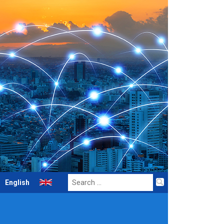
Search
English
for: