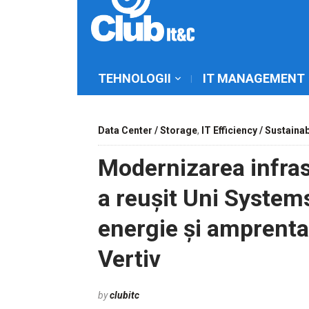
TEHNOLOGII
IT MANAGEMENT
Data Center / Storage
,
IT Efficiency / Sustainab
Modernizarea infras
a reușit Uni System
energie și amprenta
Vertiv
by
clubitc