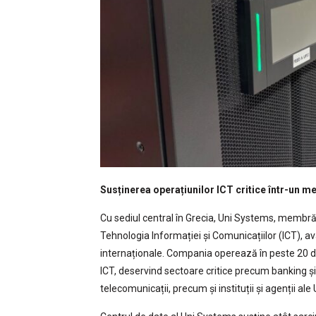
Susținerea operațiunilor ICT critice într-un m
Cu sediul central în Grecia, Uni Systems, membră a
Tehnologia Informației și Comunicațiilor (ICT), a
internaționale. Compania operează în peste 20 de
ICT, deservind sectoare critice precum banking și se
telecomunicații, precum și instituții și agenții ale