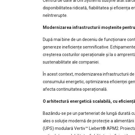
Centrul de date al Uni Systems susține atât sarcin
disponibilitatea ridicată, fiabilitatea și eficien
neîntrerupte.
Modernizarea infrastructurii moștenite pentru c
După mai bine de un deceniu de funcționare conti
genereze ineficiențe semnificative. Echipamentel
creșterea costurilor operaționale și la o ampren
sustenabilitate ale companiei.
În acest context, modernizarea infrastructurii d
consumului energetic, optimizarea eficienței gener
afecta continuitatea operațională.
O arhitectură energetică scalabilă, cu eficiență
Bazându-se pe un parteneriat de lungă durată cu N
ales o soluție modernă de protecție a alimentării
(UPS) modulară Vertiv™ Liebert® APM2. Proiectat 