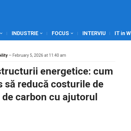
INDUSTRIE
FOCUS
INTERVIU
IT in 
ility
— February 5, 2026 at 11:40 am
tructurii energetice: cum
s să reducă costurile de
 de carbon cu ajutorul