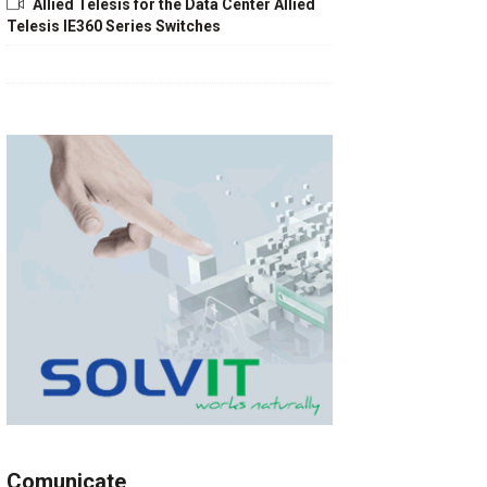
Allied Telesis for the Data Center Allied
Telesis IE360 Series Switches
Comunicate