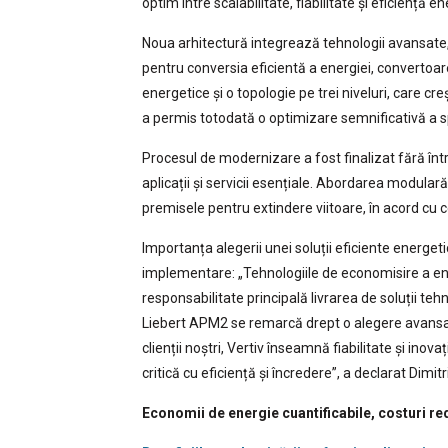
optim între scalabilitate, fiabilitate și eficiență e
Noua arhitectură integrează tehnologii avansate,
pentru conversia eficientă a energiei, convertoar
energetice și o topologie pe trei niveluri, care cr
a permis totodată o optimizare semnificativă a sp
Procesul de modernizare a fost finalizat fără într
aplicații și servicii esențiale. Abordarea modulară
premisele pentru extindere viitoare, în acord cu ce
Importanța alegerii unei soluții eficiente energetic
implementare: „Tehnologiile de economisire a en
responsabilitate principală livrarea de soluții tehn
Liebert APM2 se remarcă drept o alegere avansată
clienții noștri, Vertiv înseamnă fiabilitate și ino
critică cu eficiență și încredere”, a declarat Dimit
Economii de energie cuantificabile, costuri r