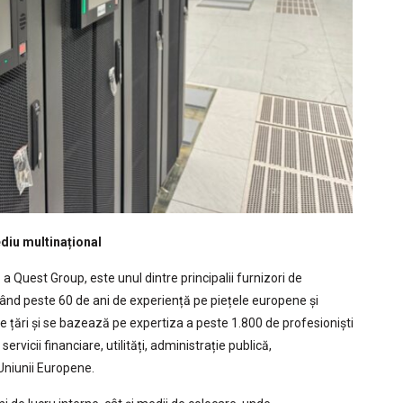
ediu multinațional
 Quest Group, este unul dintre principalii furnizori de
vând peste 60 de ani de experiență pe piețele europene și
 țări și se bazează pe expertiza a peste 1.800 de profesioniști
rvicii financiare, utilități, administrație publică,
 Uniunii Europene.