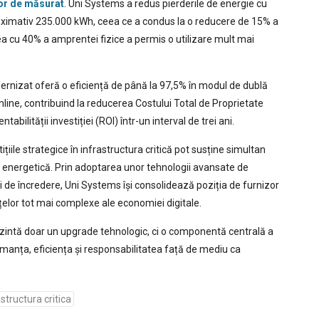
șor de măsurat
. Uni Systems a redus pierderile de energie cu
oximativ 235.000 kWh, ceea ce a condus la o reducere de 15% a
rea cu 40% a amprentei fizice a permis o utilizare mult mai
rnizat oferă o eficiență de până la 97,5% în modul de dublă
line, contribuind la reducerea Costului Total de Proprietate
bilității investiției (ROI) într-un interval de trei ani.
ile strategice în infrastructura critică pot susține simultan
ă energetică. Prin adoptarea unor tehnologii avansate de
 de încredere, Uni Systems își consolidează poziția de furnizor
nțelor tot mai complexe ale economiei digitale.
ezintă doar un upgrade tehnologic, ci o componentă centrală a
rmanța, eficiența și responsabilitatea față de mediu ca
astructura critica