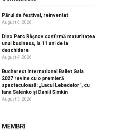
Părul de festival, reinventat
August 6, 2026
Dino Parc Râșnov confirmă maturitatea
unui business, la 11 ani de la
deschidere
August 4, 2026
Bucharest International Ballet Gala
2027 revine cu o premieră
spectaculoasă: „Lacul Lebedelor”, cu
Iana Salenko și Daniil Simkin
August 3, 2026
MEMBRI