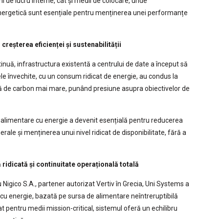
i de lucru interne, cât și medii de colocare, unde
ța energetică sunt esențiale pentru menținerea unei performanțe
reșterea eficienței și sustenabilității
nuă, infrastructura existentă a centrului de date a început să
e învechite, cu un consum ridicat de energie, au condus la
tă de carbon mai mare, punând presiune asupra obiectivelor de
e alimentare cu energie a devenit esențială pentru reducerea
ale și menținerea unui nivel ridicat de disponibilitate, fără a
 ridicată și continuitate operațională totală
igico S.A., partener autorizat Vertiv în Grecia, Uni Systems a
 cu energie, bazată pe sursa de alimentare neîntreruptibilă
pentru medii mission-critical, sistemul oferă un echilibru