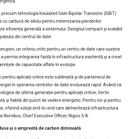
nergetică.
 precum tehnologia Insulated Gate Bipolar Transistor (IGBT)
e cu carbură de siliciu pentru minimizarea pierderilor
ește eficiența generală a sistemului. Designul compact și scalabil
ațiului din centrul de date.
eruperi, un criteriu critic pentru un centru de date care susține
 a permis integrarea facilă în infrastructura existentă și a creat
rințele de capacitate aflate în evoluție.
 pentru aplicații critice este subliniată și de partenerul de
ergiei în operarea centrelor de date evoluează rapid. Având ca
ologice de ultimă generație pentru aplicații critice, Vertiv
 și fiabilă din punct de vedere energetic. Pentru noi și pentru
vație, oferind soluții end-to-end care alimentează infrastructura
ris Nomikos, Chief Executive Officer, Nigico S.A.
eduse și o amprentă de carbon diminuată