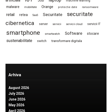
artificiala
Job
machine learning
Orange
malware
mobilitate
protectie date
ransomware
securitate
Securitate
retail
retea
SaaS
cibernetica
server
servicii IT
servicii
servicii cloud
smartphone
Software
stocare
smartwatch
sustenabilitate
switch
transformare digitala
Arhiva
August 2026
July 2026
June 2026
May 2026
April 2026