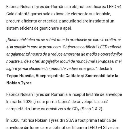
Fabrica Nokian Tyres din România a obținut certificarea LEED v4
Gold datorită gamei sale extinse de elemente sustenabile,
precum eficiența energetică, panourile solare instalate și un
sistem eficient de gestionare a apei.
„Sustenabilitatea nu se referă doar la produsele pe care le creăm, ci
și la spațiile în care le producem. Obținerea certificării LEED reflectă
angajamentul nostru de a reduce amprenta de mediu a operațiunilor
noastre și de a oferi angajaților locuri de muncă mai sănătoase, mai
sigure și mai eficiente din punct de vedere energetic”
, declară
Teppo Huovila, Vicepreședinte Calitate și Sustenabilitate la
Nokian Tyres
.
Fabrica Nokian Tyres din România a început livrările de anvelope
în martie 2025 și este prima fabrică de anvelope la scară
completă din lume cu emisii zero de CO₂ (Scop 1 & 2).
În 2020, fabrica Nokian Tyres din SUA a fost prima fabrică de
anvelope din lume care a obținut certificarea LEED v4 Silver, iar