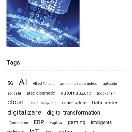
Tags
AI
5G
Allied Telesis
amenintari cibernetice
aplicatie
automatizare
atac cibernetic
aplicatii
Blockchain
cloud
Data center
conectivitate
Cloud Computing
digitalizare
digital transformation
ERP
gaming
Fujitsu
inteligenta
eCommerce
IoT
laptop