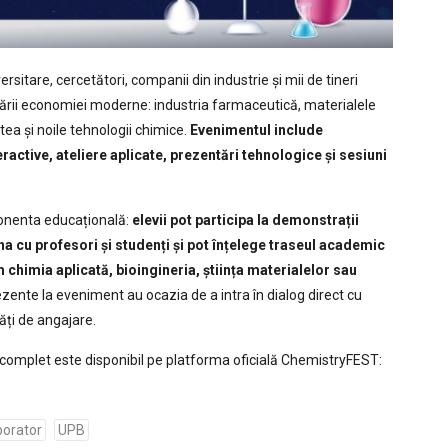
tare, cercetători, companii din industrie și mii de tineri
tării economiei moderne: industria farmaceutică, materialele
atea și noile tehnologii chimice.
Evenimentul include
ctive, ateliere aplicate, prezentări tehnologice și sesiuni
ponenta educațională:
elevii pot participa la demonstrații
ona cu profesori și studenți și pot înțelege traseul academic
chimia aplicată, bioingineria, știința materialelor sau
rezente la eveniment au ocazia de a intra în dialog direct cu
tăți de angajare.
 complet este disponibil pe platforma oficială ChemistryFEST:
borator
UPB