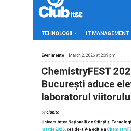
TEHNOLOGII
IT MANAGEMENT
Evenimente
— March 2, 2026 at 2:09 pm
ChemistryFEST 202
București aduce elevi
laboratorul viitorulu
by
clubitc
Universitatea Națională de Știință și Tehnol
martie 2026
, cea de-a V-a ediție a
ChemistryF