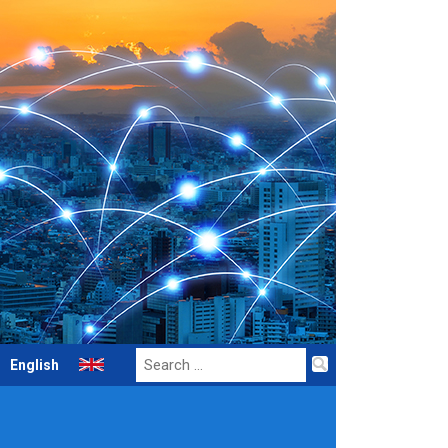
Search
English
for: