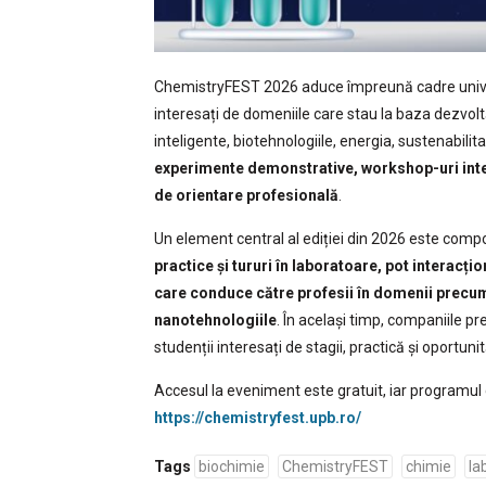
ChemistryFEST 2026 aduce împreună cadre universi
interesați de domeniile care stau la baza dezvol
inteligente, biotehnologiile, energia, sustenabilit
experimente demonstrative, workshop-uri intera
de orientare profesională
.
Un element central al ediției din 2026 este com
practice și tururi în laboratoare, pot interacți
care conduce către profesii în domenii precum 
nanotehnologiile
. În același timp, companiile p
studenții interesați de stagii, practică și oportuni
Accesul la eveniment este gratuit, iar programul
https://chemistryfest.upb.ro/
Tags
biochimie
ChemistryFEST
chimie
la