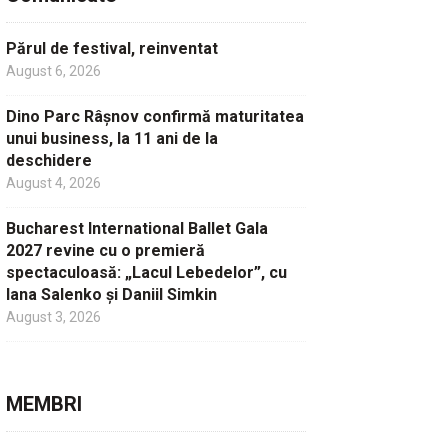
Părul de festival, reinventat
August 6, 2026
Dino Parc Râșnov confirmă maturitatea
unui business, la 11 ani de la
deschidere
August 4, 2026
Bucharest International Ballet Gala
2027 revine cu o premieră
spectaculoasă: „Lacul Lebedelor”, cu
Iana Salenko și Daniil Simkin
August 3, 2026
MEMBRI