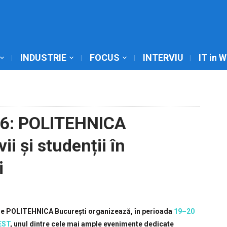
INDUSTRIE
FOCUS
INTERVIU
IT in 
6: POLITEHNICA
i și studenții în
i
ogie POLITEHNICA București organizează, în perioada
19–20
EST
, unul dintre cele mai ample evenimente dedicate