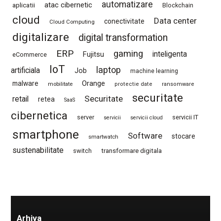
automatizare
atac cibernetic
aplicatii
Blockchain
cloud
Data center
conectivitate
Cloud Computing
digitalizare
digital transformation
ERP
gaming
Fujitsu
inteligenta
eCommerce
IoT
laptop
artificiala
Job
machine learning
Orange
malware
mobilitate
protectie date
ransomware
securitate
Securitate
retail
retea
SaaS
cibernetica
server
servicii IT
servicii
servicii cloud
smartphone
Software
stocare
smartwatch
sustenabilitate
switch
transformare digitala
Arhiva