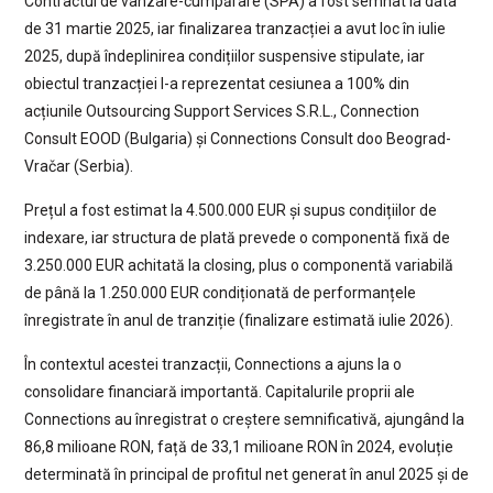
Contractul de vânzare-cumpărare (SPA) a fost semnat la data
de 31 martie 2025, iar finalizarea tranzacției a avut loc în iulie
2025, după îndeplinirea condițiilor suspensive stipulate, iar
obiectul tranzacției l-a reprezentat cesiunea a 100% din
acțiunile Outsourcing Support Services S.R.L., Connection
Consult EOOD (Bulgaria) și Connections Consult doo Beograd-
Vračar (Serbia).
Prețul a fost estimat la 4.500.000 EUR și supus condițiilor de
indexare, iar structura de plată prevede o componentă fixă de
3.250.000 EUR achitată la closing, plus o componentă variabilă
de până la 1.250.000 EUR condiționată de performanțele
înregistrate în anul de tranziție (finalizare estimată iulie 2026).
În contextul acestei tranzacții, Connections a ajuns la o
consolidare financiară importantă. Capitalurile proprii ale
Connections au înregistrat o creștere semnificativă, ajungând la
86,8 milioane RON, față de 33,1 milioane RON în 2024, evoluție
determinată în principal de profitul net generat în anul 2025 și de