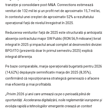
tranziție și consolidare post-M&A. Connections estimează
venituri de 132 mil lei și un profit net de aproximativ 15,7 mil lei,
în contextul unei creșteri de aproximativ 52% a rezultatului
operațional față de nivelul înregistrat în 2025.
Reducerea veniturilor față de 2025 este structurală și anticipată:
absența contractului major SW Public (RON 56,9 milioane) livrat
integral în 2025 și impactul anual complet al desinvestirii diviziei
BPO/ITO (prezentă doar în primul semestru 2025) explică
integral diferența.
Pe baze comparabile, marja operațională bugetată pentru 2026
(14,62%) depășește semnificativ marja din 2025 (8,35%),
confirmând că repoziționarea strategică generează o afacere
mai eficientă și mai profitabilă.
„Privim 2026 și anii care urmează ca pe o perioadă plină de
oportunități. Accelerarea digitalizării, noile reglementări europene și
evoluția rapidă a tehnologiilor emergente creează un context