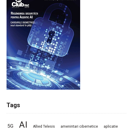
Tags
AI
5G
Allied Telesis
amenintari cibernetice
aplicatie