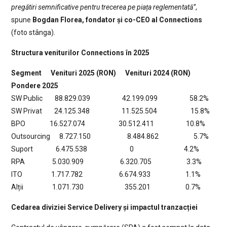
pregătiri semnificative pentru trecerea pe piața reglementată”
,
spune
Bogdan Florea, fondator și co-CEO al Connections
(foto stânga).
Structura veniturilor Connections în 2025
Segment
Venituri 2025 (RON)
Venituri 2024 (RON)
Pondere 2025
SW Public 88.829.039 42.199.099 58.2%
SW Privat 24.125.348 11.525.504 15.8%
BPO 16.527.074 30.512.411 10.8%
Outsourcing 8.727.150 8.484.862 5.7%
Suport 6.475.538 0 4.2%
RPA 5.030.909 6.320.705 3.3%
ITO 1.717.782 6.674.933 1.1%
Alții 1.071.730 355.201 0.7%
Cedarea diviziei Service Delivery și impactul tranzacției