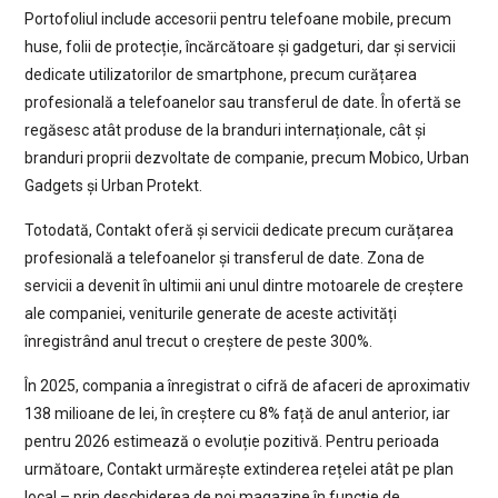
Portofoliul include accesorii pentru telefoane mobile, precum
huse, folii de protecție, încărcătoare și gadgeturi, dar și servicii
dedicate utilizatorilor de smartphone, precum curățarea
profesională a telefoanelor sau transferul de date. În ofertă se
regăsesc atât produse de la branduri internaționale, cât și
branduri proprii dezvoltate de companie, precum Mobico, Urban
Gadgets și Urban Protekt.
Totodată, Contakt oferă și servicii dedicate precum curățarea
profesională a telefoanelor și transferul de date. Zona de
servicii a devenit în ultimii ani unul dintre motoarele de creștere
ale companiei, veniturile generate de aceste activități
înregistrând anul trecut o creștere de peste 300%.
În 2025, compania a înregistrat o cifră de afaceri de aproximativ
138 milioane de lei, în creștere cu 8% față de anul anterior, iar
pentru 2026 estimează o evoluție pozitivă. Pentru perioada
următoare, Contakt urmărește extinderea rețelei atât pe plan
local – prin deschiderea de noi magazine în funcție de