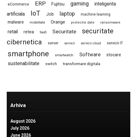
ERP
gaming
Fujitsu
inteligenta
eCommerce
IoT
laptop
artificiala
Job
machine learning
Orange
malware
mobilitate
protectie date
ransomware
securitate
Securitate
retail
retea
SaaS
cibernetica
server
servicii IT
servicii
servicii cloud
smartphone
Software
stocare
smartwatch
sustenabilitate
switch
transformare digitala
Arhiva
August 2026
July 2026
June 2026