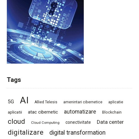
Tags
AI
5G
Allied Telesis
amenintari cibernetice
aplicatie
automatizare
atac cibernetic
aplicatii
Blockchain
cloud
Data center
conectivitate
Cloud Computing
digitalizare
digital transformation