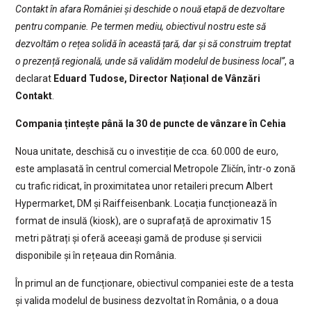
Contakt în afara României și deschide o nouă etapă de dezvoltare
pentru companie. Pe termen mediu, obiectivul nostru este să
dezvoltăm o rețea solidă în această țară, dar și să construim treptat
o prezență regională, unde să validăm modelul de business local”
, a
declarat
Eduard Tudose, Director Național de Vânzări
Contakt
.
Compania țintește până la 30 de puncte de vânzare în Cehia
Noua unitate, deschisă cu o investiție de cca. 60.000 de euro,
este amplasată în centrul comercial Metropole Zličín, într-o zonă
cu trafic ridicat, în proximitatea unor retaileri precum Albert
Hypermarket, DM și Raiffeisenbank. Locația funcționează în
format de insulă (kiosk), are o suprafață de aproximativ 15
metri pătrați și oferă aceeași gamă de produse și servicii
disponibile și în rețeaua din România.
În primul an de funcționare, obiectivul companiei este de a testa
și valida modelul de business dezvoltat în România, o a doua