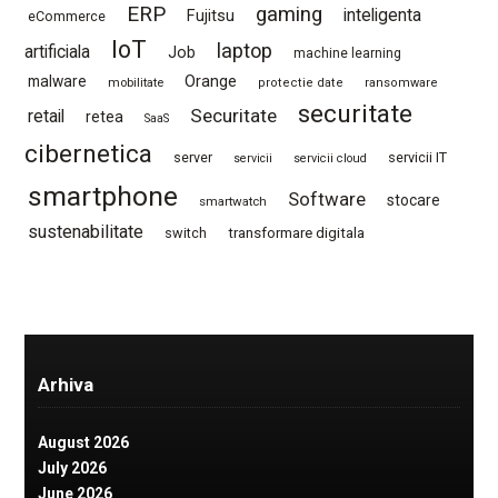
ERP
gaming
Fujitsu
inteligenta
eCommerce
IoT
laptop
artificiala
Job
machine learning
Orange
malware
mobilitate
protectie date
ransomware
securitate
Securitate
retail
retea
SaaS
cibernetica
server
servicii IT
servicii
servicii cloud
smartphone
Software
stocare
smartwatch
sustenabilitate
switch
transformare digitala
Arhiva
August 2026
July 2026
June 2026