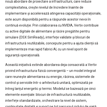
nouă abordare de proiectare a infrastructurii, care reduce
complexitatea, crește nivelul de încredere înainte de
implementare și accelerează atingerea capacității operaționale,
este acum disponibilă pentru a răspunde acestor nevoi în
continuă evoluție. Prin colaborarea cu NVIDIA, Vertiv contribuie
cu active digitale de alimentare și răcire pregătite pentru
simulare (DSX SimReady), interfețe validate și blocuri de
infrastructură reutilizabile, concepute pentru a ajuta clienții să
implementeze mai rapid fabrici AI, cu un nivel sporit de
siguranță operațională.
Această inițiativă extinde abordarea deja consacrată a Vertiv
privind infrastructura fizică convergentă – un model integrat
care reunește alimentarea cu energie, răcirea, sistemele de
control și serviciile într-o arhitectură unitară, optimizată pe
întreg lanțul energetic și termic. Modelul se bazează pe cinci
elemente esențiale: blocuri de infrastructură reutilizabile,
interfețe standardizate, orchestrare la nivel de sistem,
continuitate digitală și suport pe tot parcursul ciclului de viață.