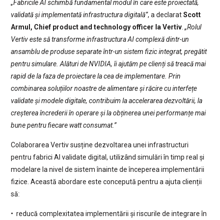
„Fabricile AI schimbă fundamental modul în care este proiectată,
validată și implementată infrastructura digitală”
, a declarat
Scott
Armul, Chief product and technology officer la Vertiv
.
„Rolul
Vertiv este să transforme infrastructura AI complexă dintr-un
ansamblu de produse separate într-un sistem fizic integrat, pregătit
pentru simulare. Alături de NVIDIA, îi ajutăm pe clienți să treacă mai
rapid de la faza de proiectare la cea de implementare. Prin
combinarea soluțiilor noastre de alimentare și răcire cu interfețe
validate și modele digitale, contribuim la accelerarea dezvoltării, la
creșterea încrederii în operare și la obținerea unei performanțe mai
bune pentru fiecare watt consumat.”
Colaborarea Vertiv susține dezvoltarea unei infrastructuri
pentru fabrici AI validate digital, utilizând simulări în timp real și
modelare la nivel de sistem înainte de începerea implementării
fizice. Această abordare este concepută pentru a ajuta clienții
să:
• reducă complexitatea implementării și riscurile de integrare în