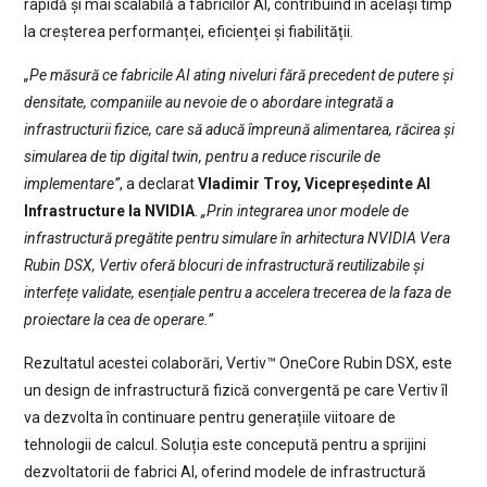
rapidă și mai scalabilă a fabricilor AI, contribuind în același timp
la creșterea performanței, eficienței și fiabilității.
„Pe măsură ce fabricile AI ating niveluri fără precedent de putere și
densitate, companiile au nevoie de o abordare integrată a
infrastructurii fizice, care să aducă împreună alimentarea, răcirea și
simularea de tip digital twin, pentru a reduce riscurile de
implementare”
, a declarat
Vladimir Troy, Vicepreședinte AI
Infrastructure la NVIDIA
.
„Prin integrarea unor modele de
infrastructură pregătite pentru simulare în arhitectura NVIDIA Vera
Rubin DSX, Vertiv oferă blocuri de infrastructură reutilizabile și
interfețe validate, esențiale pentru a accelera trecerea de la faza de
proiectare la cea de operare.”
Rezultatul acestei colaborări, Vertiv™ OneCore Rubin DSX, este
un design de infrastructură fizică convergentă pe care Vertiv îl
va dezvolta în continuare pentru generațiile viitoare de
tehnologii de calcul. Soluția este concepută pentru a sprijini
dezvoltatorii de fabrici AI, oferind modele de infrastructură