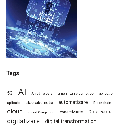
Tags
AI
5G
Allied Telesis
amenintari cibernetice
aplicatie
automatizare
atac cibernetic
aplicatii
Blockchain
cloud
Data center
conectivitate
Cloud Computing
digitalizare
digital transformation