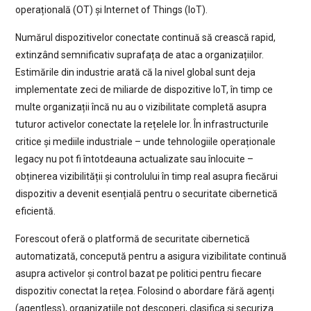
operațională (OT) și Internet of Things (IoT).
Numărul dispozitivelor conectate continuă să crească rapid,
extinzând semnificativ suprafața de atac a organizațiilor.
Estimările din industrie arată că la nivel global sunt deja
implementate zeci de miliarde de dispozitive IoT, în timp ce
multe organizații încă nu au o vizibilitate completă asupra
tuturor activelor conectate la rețelele lor. În infrastructurile
critice și mediile industriale – unde tehnologiile operaționale
legacy nu pot fi întotdeauna actualizate sau înlocuite –
obținerea vizibilității și controlului în timp real asupra fiecărui
dispozitiv a devenit esențială pentru o securitate cibernetică
eficientă.
Forescout oferă o platformă de securitate cibernetică
automatizată, concepută pentru a asigura vizibilitate continuă
asupra activelor și control bazat pe politici pentru fiecare
dispozitiv conectat la rețea. Folosind o abordare fără agenți
(agentless), organizațiile pot descoperi, clasifica și securiza