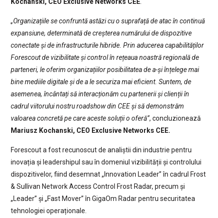
Kochanski, CEO Exclusive Networks CEE
.
„Organizațiile se confruntă astăzi cu o suprafață de atac în continuă
expansiune, determinată de creșterea numărului de dispozitive
conectate și de infrastructurile hibride. Prin aducerea capabilităților
Forescout de vizibilitate și control în rețeaua noastră regională de
parteneri, le oferim organizațiilor posibilitatea de a-și înțelege mai
bine mediile digitale și de a le securiza mai eficient. Suntem, de
asemenea, încântați să interacționăm cu partenerii și clienții în
cadrul viitorului nostru roadshow din CEE și să demonstrăm
valoarea concretă pe care aceste soluții o oferă”
, concluzionează
Mariusz Kochanski, CEO Exclusive Networks CEE.
Forescout a fost recunoscut de analiștii din industrie pentru
inovația și leadershipul sau în domeniul vizibilității și controlului
dispozitivelor, fiind desemnat „Innovation Leader” în cadrul Frost
& Sullivan Network Access Control Frost Radar, precum și
„Leader” și „Fast Mover” în GigaOm Radar pentru securitatea
tehnologiei operaționale.