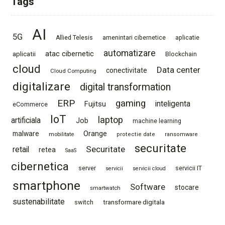
Tags
AI
5G
Allied Telesis
amenintari cibernetice
aplicatie
automatizare
atac cibernetic
aplicatii
Blockchain
cloud
Data center
conectivitate
Cloud Computing
digitalizare
digital transformation
ERP
gaming
Fujitsu
inteligenta
eCommerce
IoT
laptop
artificiala
Job
machine learning
Orange
malware
mobilitate
protectie date
ransomware
securitate
Securitate
retail
retea
SaaS
cibernetica
server
servicii IT
servicii
servicii cloud
smartphone
Software
stocare
smartwatch
sustenabilitate
switch
transformare digitala