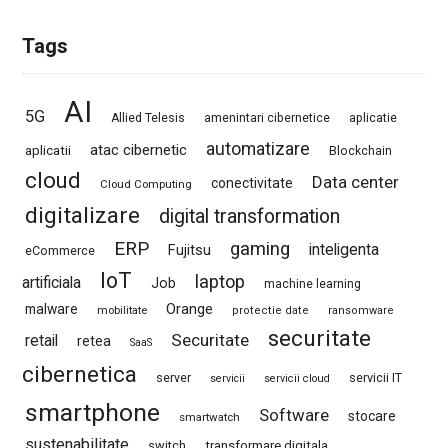
Tags
AI
5G
Allied Telesis
amenintari cibernetice
aplicatie
automatizare
atac cibernetic
aplicatii
Blockchain
cloud
Data center
conectivitate
Cloud Computing
digitalizare
digital transformation
ERP
gaming
Fujitsu
inteligenta
eCommerce
IoT
laptop
artificiala
Job
machine learning
Orange
malware
mobilitate
protectie date
ransomware
securitate
Securitate
retail
retea
SaaS
cibernetica
server
servicii IT
servicii
servicii cloud
smartphone
Software
stocare
smartwatch
sustenabilitate
switch
transformare digitala