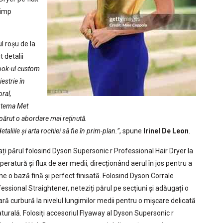
timp
l roșu de la
t detalii
ook-ul custom
iestrie în
ral,
ă tema Met
părut o abordare mai reținută.
aliile și arta rochiei să fie în prim-plan.”
, spune
Irinel De Leon
.
ți părul folosind Dyson Supersonic r Professional Hair Dryer la
eratură și flux de aer medii, direcționând aerul în jos pentru a
ne o bază fină și perfect finisată. Folosind Dyson Corrale
essional Straightener, neteziți părul pe secțiuni și adăugați o
ră curbură la nivelul lungimilor medii pentru o mișcare delicată
aturală. Folosiți accesoriul Flyaway al Dyson Supersonic r