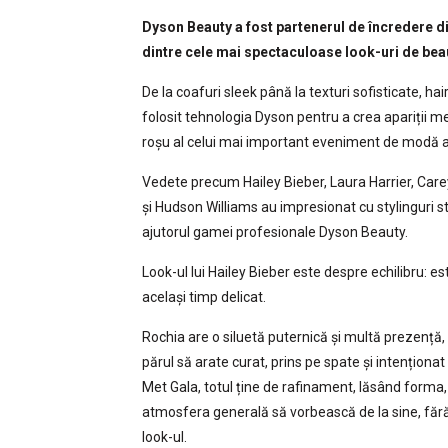
Dyson Beauty a fost partenerul de încredere di
dintre cele mai spectaculoase look-uri de beaut
De la coafuri sleek până la texturi sofisticate, hair
folosit tehnologia Dyson pentru a crea apariții 
roșu al celui mai important eveniment de modă al
Vedete precum Hailey Bieber, Laura Harrier, Care
și Hudson Williams au impresionat cu stylinguri s
ajutorul gamei profesionale Dyson Beauty.
Look-ul lui Hailey Bieber este despre echilibru: est
același timp delicat.
Rochia are o siluetă puternică și multă prezență,
părul să arate curat, prins pe spate și intenționat s
Met Gala, totul ține de rafinament, lăsând forma, 
atmosfera generală să vorbească de la sine, fă
look-ul.