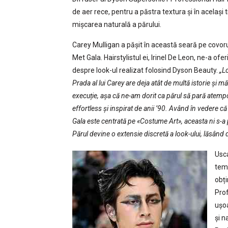
de aer rece, pentru a păstra textura și în același 
mișcarea naturală a părului.
Carey Mulligan a pășit în această seară pe covoru
Met Gala. Hairstylistul ei, Irinel De Leon, ne-a oferi
despre look-ul realizat folosind Dyson Beauty.
„L
Prada al lui Carey are deja atât de multă istorie și mă
execuție, așa că ne-am dorit ca părul să pară atempo
effortless și inspirat de anii ’90. Având în vedere c
Gala este centrată pe «Costume Art», aceasta ni s-a 
Părul devine o extensie discretă a look-ului, lăsând det
Usca
temp
obți
Prof
ușoa
și n