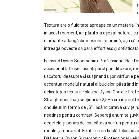
u
Textura are o fluiditate aproape ca un material în 
în acest moment, iar părul s-a așezat natural, cu 
diamante adaugă dimensiune și lumină, așa că păr
întreaga poveste să pară effortless și sofisticată.
Folosind Dyson Supersonic r Professional Hair Dr
accesoriul Diffuser, uscați părul prin difuzare, 
uscătorul deasupra și susținând ușor vârfurile pe
accentua modelul natural al buclelor, păstrând în
delicatețea texturii. Folosind Dyson Corrale Prof
Straightener, luați secțiuni de 2,5–5 cm în jurul feț
onduleuri în formă de „S”, lăsând câteva șuvițe n
neatinse pentru contrast. Separați anumite șuviț
degetele și periați delicat câteva vârfuri pentru u
moale și mai aerat. Fixați forma finală folosind a
Diffuser al Dyson Supersonic r Professional Hair 