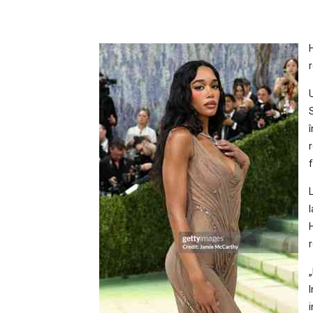
H
l
H
I