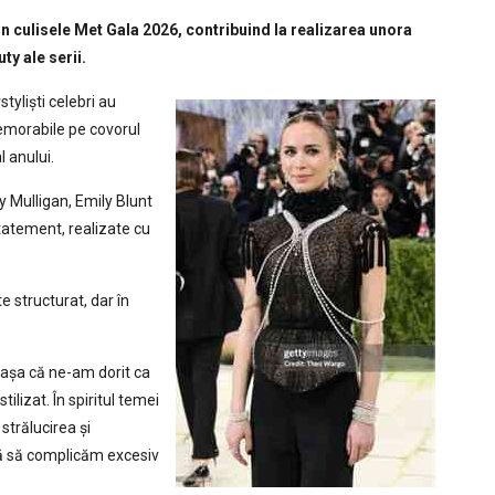
n culisele Met Gala 2026, contribuind la realizarea unora
y ale serii.
styliști celebri au
memorabile pe covorul
 anului.
y Mulligan, Emily Blunt
tatement, realizate cu
e structurat, dar în
 așa că ne-am dorit ca
tilizat. În spiritul temei
strălucirea și
ră să complicăm excesiv