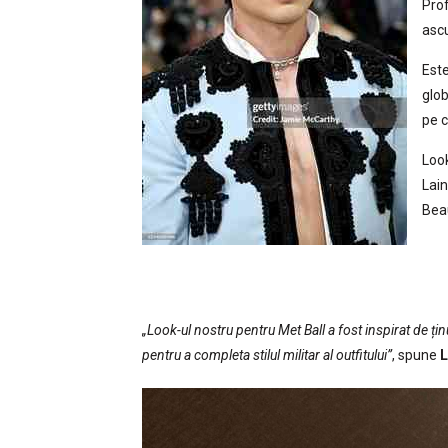
Prof
ascu
Este
glob
pe c
Look
Lain
Beau
„Look-ul nostru pentru Met Ball a fost inspirat de țin
pentru a completa stilul militar al outfitului”
, spune
L