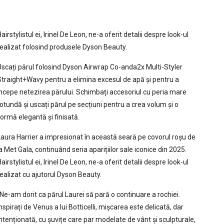
airstylistul ei, Irinel De Leon, ne-a oferit detalii despre look-ul
realizat folosind produsele Dyson Beauty.
Uscați părul folosind Dyson Airwrap Co-anda2x Multi-Styler
Straight+Wavy pentru a elimina excesul de apă și pentru a
începe netezirea părului. Schimbați accesoriul cu peria mare
rotundă și uscați părul pe secțiuni pentru a crea volum și o
formă elegantă și finisată.
Laura Harrier a impresionat în această seară pe covorul roșu de
a Met Gala, continuând seria aparițiilor sale iconice din 2025.
airstylistul ei, Irinel De Leon, ne-a oferit detalii despre look-ul
realizat cu ajutorul Dyson Beauty.
„Ne-am dorit ca părul Laurei să pară o continuare a rochiei.
nspirați de Venus a lui Botticelli, mișcarea este delicată, dar
intenționată, cu șuvițe care par modelate de vânt și sculpturale,