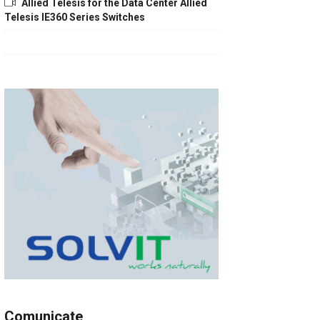
Allied Telesis for the Data Center Allied
Telesis IE360 Series Switches
Comunicate