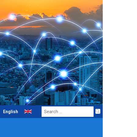
Search
English
for: