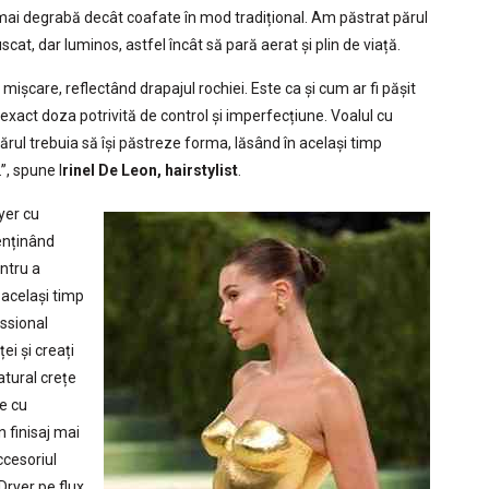
mai degrabă decât coafate în mod tradițional. Am păstrat părul
scat, dar luminos, astfel încât să pară aerat și plin de viață.
mișcare, reflectând drapajul rochiei. Este ca și cum ar fi pășit
exact doza potrivită de control și imperfecțiune. Voalul cu
ul trebuia să își păstreze forma, lăsând în același timp
”, spune I
rinel De Leon, hairstylist
.
yer cu
menținând
ntru a
 același timp
essional
ei și creați
atural crețe
e cu
n finisaj mai
ccesoriul
Dryer pe flux