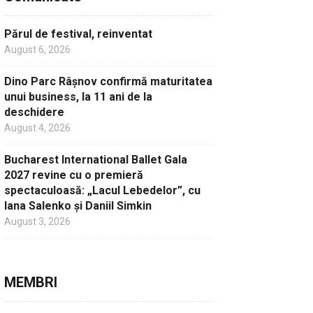
Părul de festival, reinventat
August 6, 2026
Dino Parc Râșnov confirmă maturitatea
unui business, la 11 ani de la
deschidere
August 4, 2026
Bucharest International Ballet Gala
2027 revine cu o premieră
spectaculoasă: „Lacul Lebedelor”, cu
Iana Salenko și Daniil Simkin
August 3, 2026
MEMBRI