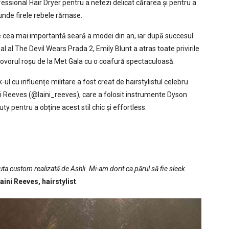
essional Hair Dryer pentru a netezi delicat cărarea și pentru a
nde firele rebele rămase.
 cea mai importantă seară a modei din an, iar după succesul
al al The Devil Wears Prada 2, Emily Blunt a atras toate privirile
ovorul roșu de la Met Gala cu o coafură spectaculoasă.
-ul cu influențe militare a fost creat de hairstylistul celebru
i Reeves (@laini_reeves), care a folosit instrumente Dyson
ty pentru a obține acest stil chic și effortless.
uta custom realizată de Ashli. Mi-am dorit ca părul să fie sleek
aini Reeves, hairstylist
.