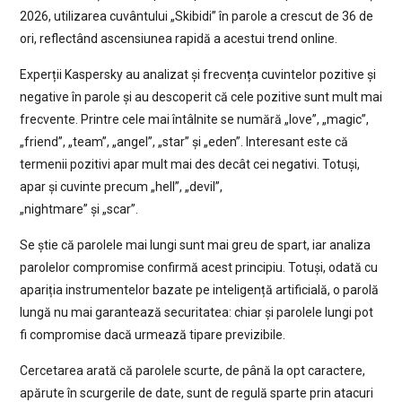
2026, utilizarea cuvântului „Skibidi” în parole a crescut de 36 de
ori, reflectând ascensiunea rapidă a acestui trend online.
Experții Kaspersky au analizat și frecvența cuvintelor pozitive și
negative în parole și au descoperit că cele pozitive sunt mult mai
frecvente. Printre cele mai întâlnite se numără „love”, „magic”,
„friend”, „team”, „angel”, „star” și „eden”. Interesant este că
termenii pozitivi apar mult mai des decât cei negativi. Totuși,
apar și cuvinte precum „hell”, „devil”,
„nightmare” și „scar”.
Se știe că parolele mai lungi sunt mai greu de spart, iar analiza
parolelor compromise confirmă acest principiu. Totuși, odată cu
apariția instrumentelor bazate pe inteligență artificială, o parolă
lungă nu mai garantează securitatea: chiar și parolele lungi pot
fi compromise dacă urmează tipare previzibile.
Cercetarea arată că parolele scurte, de până la opt caractere,
apărute în scurgerile de date, sunt de regulă sparte prin atacuri