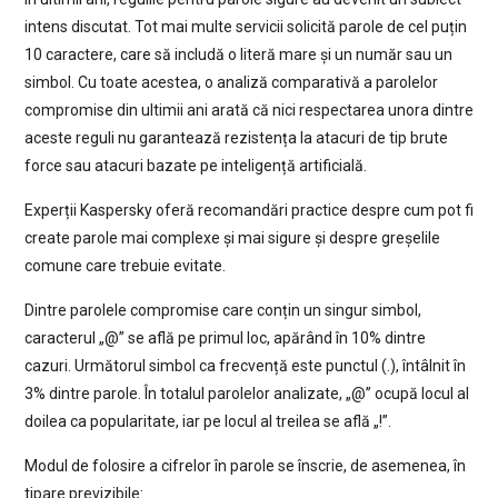
intens discutat. Tot mai multe servicii solicită parole de cel puțin
10 caractere, care să includă o literă mare și un număr sau un
simbol. Cu toate acestea, o analiză comparativă a parolelor
compromise din ultimii ani arată că nici respectarea unora dintre
aceste reguli nu garantează rezistența la atacuri de tip brute
force sau atacuri bazate pe inteligență artificială.
Experții Kaspersky oferă recomandări practice despre cum pot fi
create parole mai complexe și mai sigure și despre greșelile
comune care trebuie evitate.
Dintre parolele compromise care conțin un singur simbol,
caracterul „@” se află pe primul loc, apărând în 10% dintre
cazuri. Următorul simbol ca frecvență este punctul (.), întâlnit în
3% dintre parole. În totalul parolelor analizate, „@” ocupă locul al
doilea ca popularitate, iar pe locul al treilea se află „!”.
Modul de folosire a cifrelor în parole se înscrie, de asemenea, în
tipare previzibile: