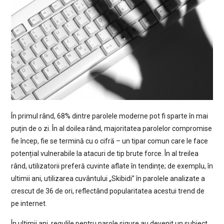
În primul rând, 68% dintre parolele moderne pot fi sparte în mai
puțin de o zi. În al doilea rând, majoritatea parolelor compromise
fie încep, fie se termină cu o cifră – un tipar comun care le face
potențial vulnerabile la atacuri de tip brute force. În al treilea
rând, utilizatorii preferă cuvinte aflate în tendințe; de exemplu, în
ultimii ani, utilizarea cuvântului „Skibidi” în parolele analizate a
crescut de 36 de ori, reflectând popularitatea acestui trend de
pe internet.
În ultimii ani, regulile pentru parole sigure au devenit un subiect