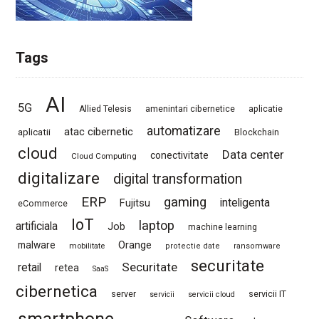
Tags
AI
5G
Allied Telesis
amenintari cibernetice
aplicatie
automatizare
atac cibernetic
aplicatii
Blockchain
cloud
Data center
conectivitate
Cloud Computing
digitalizare
digital transformation
ERP
gaming
Fujitsu
inteligenta
eCommerce
IoT
laptop
artificiala
Job
machine learning
Orange
malware
mobilitate
protectie date
ransomware
securitate
Securitate
retail
retea
SaaS
cibernetica
server
servicii IT
servicii
servicii cloud
smartphone