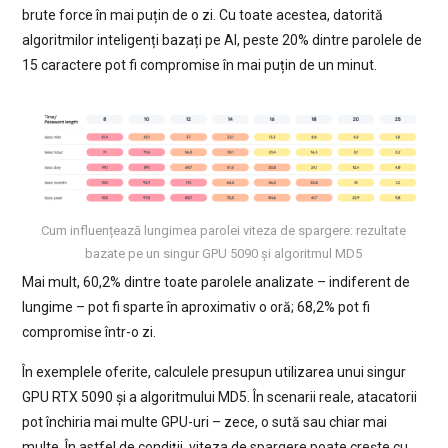
brute force în mai puțin de o zi. Cu toate acestea, datorită
algoritmilor inteligenți bazați pe AI, peste 20% dintre parolele de
15 caractere pot fi compromise în mai puțin de un minut.
Cum influențează lungimea parolei viteza de spargere: rezultate
bazate pe un singur GPU 5090 și algoritmul MD5
Mai mult, 60,2% dintre toate parolele analizate – indiferent de
lungime – pot fi sparte în aproximativ o oră; 68,2% pot fi
compromise într-o zi.
În exemplele oferite, calculele presupun utilizarea unui singur
GPU RTX 5090 și a algoritmului MD5. În scenarii reale, atacatorii
pot închiria mai multe GPU-uri – zece, o sută sau chiar mai
multe. În astfel de condiții, viteza de spargere poate crește cu