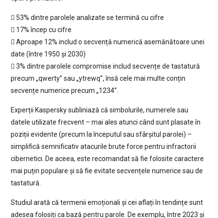
 53% dintre parolele analizate se termină cu cifre
 17% încep cu cifre
 Aproape 12% includ o secvență numerică asemănătoare unei
date (între 1950 și 2030)
 3% dintre parolele compromise includ secvențe de tastatură
precum „qwerty” sau „ytrewq”, însă cele mai multe conțin
secvențe numerice precum „1234”.
Experții Kaspersky subliniază că simbolurile, numerele sau
datele utilizate frecvent – mai ales atunci când sunt plasate în
poziții evidente (precum la începutul sau sfârșitul parolei) –
simplifică semnificativ atacurile brute force pentru infractorii
cibernetici. De aceea, este recomandat să fie folosite caractere
mai puțin populare și să fie evitate secvențele numerice sau de
tastatură.
Studiul arată că termenii emoționali și cei aflați în tendințe sunt
adesea folosiți ca bază pentru parole. De exemplu, între 2023 și