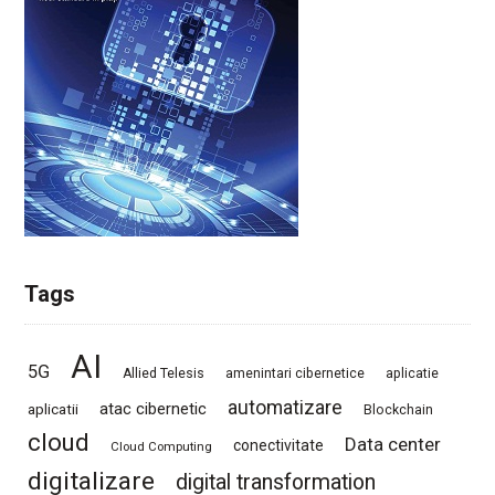
Tags
AI
5G
Allied Telesis
amenintari cibernetice
aplicatie
automatizare
atac cibernetic
aplicatii
Blockchain
cloud
Data center
conectivitate
Cloud Computing
digitalizare
digital transformation