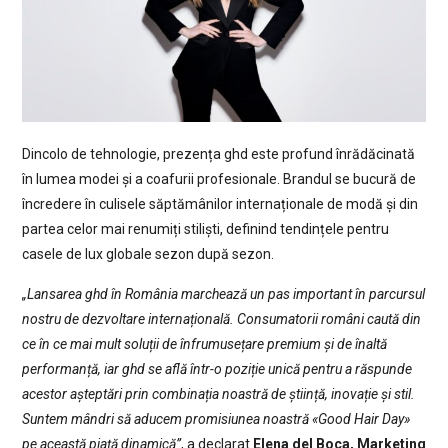
Dincolo de tehnologie, prezența ghd este profund înrădăcinată
în lumea modei și a coafurii profesionale. Brandul se bucură de
încredere în culisele săptămânilor internaționale de modă și din
partea celor mai renumiți stiliști, definind tendințele pentru
casele de lux globale sezon după sezon.
„Lansarea ghd în România marchează un pas important în parcursul
nostru de dezvoltare internațională. Consumatorii români caută din
ce în ce mai mult soluții de înfrumusețare premium și de înaltă
performanță, iar ghd se află într-o poziție unică pentru a răspunde
acestor așteptări prin combinația noastră de știință, inovație și stil.
Suntem mândri să aducem promisiunea noastră «Good Hair Day»
pe această piață dinamică”
, a declarat
Elena del Boca, Marketing