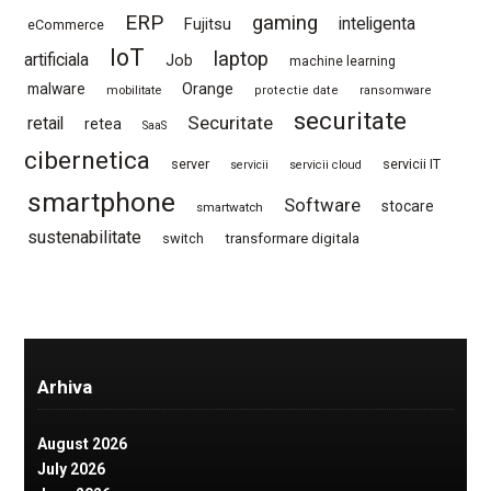
ERP
gaming
Fujitsu
inteligenta
eCommerce
IoT
laptop
artificiala
Job
machine learning
Orange
malware
mobilitate
protectie date
ransomware
securitate
Securitate
retail
retea
SaaS
cibernetica
server
servicii IT
servicii
servicii cloud
smartphone
Software
stocare
smartwatch
sustenabilitate
switch
transformare digitala
Arhiva
August 2026
July 2026