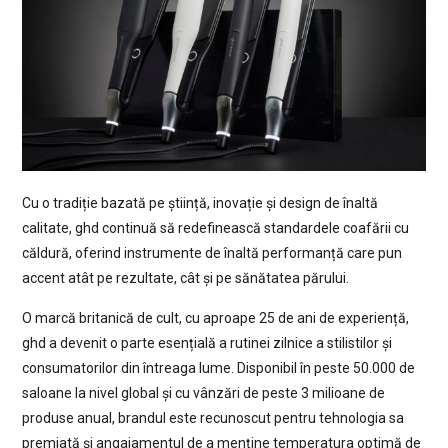
Cu o tradiție bazată pe știință, inovație și design de înaltă
calitate, ghd continuă să redefinească standardele coafării cu
căldură, oferind instrumente de înaltă performanță care pun
accent atât pe rezultate, cât și pe sănătatea părului.
O marcă britanică de cult, cu aproape 25 de ani de experiență,
ghd a devenit o parte esențială a rutinei zilnice a stilistilor și
consumatorilor din întreaga lume. Disponibil în peste 50.000 de
saloane la nivel global și cu vânzări de peste 3 milioane de
produse anual, brandul este recunoscut pentru tehnologia sa
premiată și angajamentul de a menține temperatura optimă de