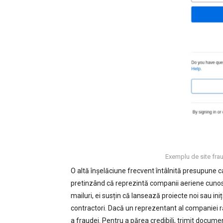
Exemplu de site frau
O altă înșelăciune frecvent întâlnită presupune ca
pretinzând că reprezintă companii aeriene cunoscu
mailuri, ei susțin că lansează proiecte noi sau ini
contractori. Dacă un reprezentant al companiei r
a fraudei. Pentru a părea credibili, trimit docume