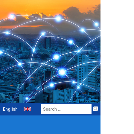
Search
English
for: