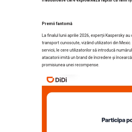
frauduloase care exploatează faptul că fanii își
Premii fantomă
La finalul lunii aprilie 2026, experții Kaspersky 
transport cunoscute, vizând utilizatori din Mexic. 
servicii, le cere utilizatorilor să introducă număru
atacatorii imită un brand de încredere și încearcă 
promisiunea unei recompense.