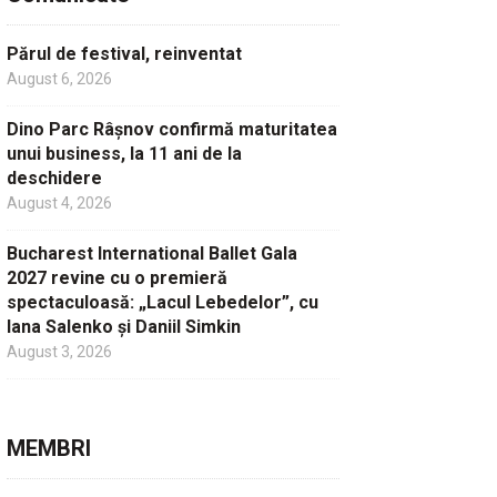
Părul de festival, reinventat
August 6, 2026
Dino Parc Râșnov confirmă maturitatea
unui business, la 11 ani de la
deschidere
August 4, 2026
Bucharest International Ballet Gala
2027 revine cu o premieră
spectaculoasă: „Lacul Lebedelor”, cu
Iana Salenko și Daniil Simkin
August 3, 2026
MEMBRI