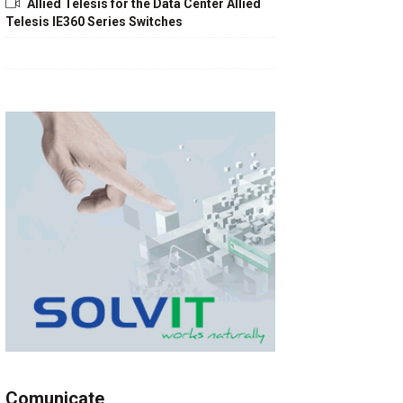
Allied Telesis for the Data Center Allied
Telesis IE360 Series Switches
Comunicate