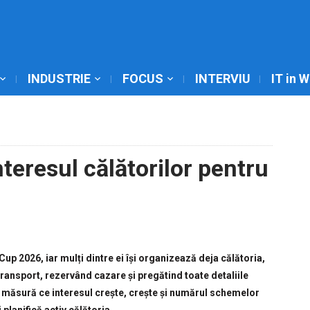
INDUSTRIE
FOCUS
INTERVIU
IT in 
nteresul călătorilor pentru
 Cup 2026, iar mulți dintre ei își organizează deja călătoria,
transport, rezervând cazare și pregătind toate detaliile
 măsură ce interesul crește, crește și numărul schemelor