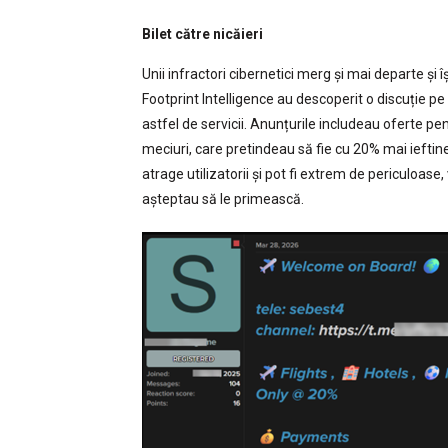
Bilet către nicăieri
Unii infractori cibernetici merg și mai departe și 
Footprint Intelligence au descoperit o discuție 
astfel de servicii. Anunțurile includeau oferte pen
meciuri, care pretindeau să fie cu 20% mai ieftin
atrage utilizatorii și pot fi extrem de periculoase,
așteptau să le primească.