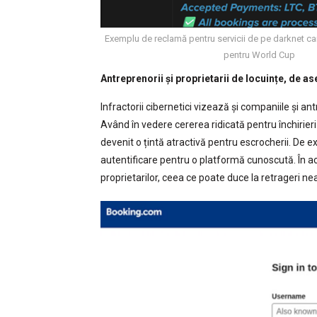
Exemplu de reclamă pentru servicii de pe darknet ca
pentru World Cup
Antreprenorii și proprietarii de locuințe, de a
Infractorii cibernetici vizează și companiile și an
Având în vedere cererea ridicată pentru închirieri
devenit o țintă atractivă pentru escrocherii. De ex
autentificare pentru o platformă cunoscută. În ac
proprietarilor, ceea ce poate duce la retrageri nea