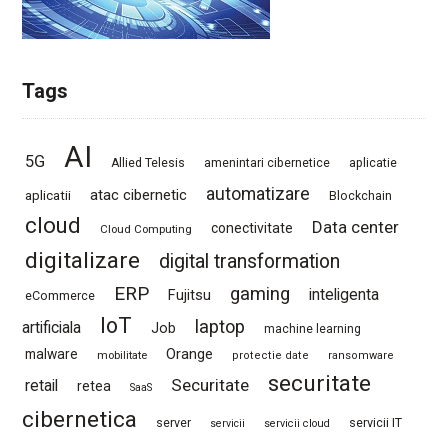
Tags
AI
5G
Allied Telesis
amenintari cibernetice
aplicatie
automatizare
atac cibernetic
aplicatii
Blockchain
cloud
Data center
conectivitate
Cloud Computing
digitalizare
digital transformation
ERP
gaming
Fujitsu
inteligenta
eCommerce
IoT
laptop
artificiala
Job
machine learning
Orange
malware
mobilitate
protectie date
ransomware
securitate
Securitate
retail
retea
SaaS
cibernetica
server
servicii IT
servicii
servicii cloud