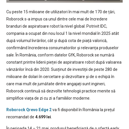
Cu peste 15 milioane de utilizatori în mai mult de 170 de țări,
Roborock s-a impus ca unul dintre cele mai de încredere
branduri de aspiratoare robot la nivel global. Potrivit IDC,
compania a ocupat din nou locul 1 la nivel mondial în 2025 atât
după volumul livrărilor, cât și după cota de piață valorică,
confirmând încrederea consumatorilor și relevanța produselor
sale. În România, conform datelor GfK, Roborock se numără
constant printre liderii pieței de aspiratoare robot după valoarea
vânzărilor încă din 2020. Susținut de investiții de peste 280 de
milioane de dolari în cercetare și dezvoltare și de o echipă în
care mai mult de jumătate dintre angajați sunt ingineri,
Roborock continuă să dezvolte tehnologii practice menite să
simplifice viața de zi cu zi a familiilor moderne.
Roborock Qrevo Edge 2
va fi disponibil în România la prețul
recomandat de
4.699 lei
.
În perioada 14 – 21 mai, produsul beneficiază de o ofertă early