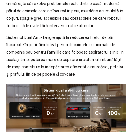
urmărește să rezolve problemele reale dintr-o casă modernă:
părul de animale care se încurcă în perii, murdăria acumulată în
colțuri, spațiile greu accesibile sau obstacolele pe care robotul
trebuie să le evite fără intervenția utilizatorului.
Sistemul Dual Anti-Tangle ajută la reducerea firelor de păr
încurcate în perii, fiind ideal pentru locuințele cu animale de
companie sau pentru familiile care folosesc aspiratorul zilnic. În
același timp, puterea mare de aspirare și sistemul îmbunătățit
de mop contribuie la îndepărtarea eficientă a murdăriei, petelor
și prafului fin de pe podele și covoare.