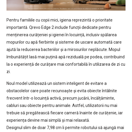
Pentru familiile cu copii mici, igiena reprezintă o prioritate
importantă. Qrevo Edge 2 include funcții dedicate pentru
menținerea curățeniei și igienei în locuință, inclusiv spălarea
mopurilor cu apă fierbinte și sisteme de uscare automată care
ajută la reducerea bacteriilor și a mirosurilor neplăcute. Mopul
îmbunătățit lasă mai puțină apă reziduală pe podea, contribuind
la o experiență de curățare mai confortabilă în utilizarea de zi cu
zi.
Noul model utilizează un sistem inteligent de evitare a
obstacolelor care poate recunoaște și evita obiecte întâlnite
frecvent într-o locuință activă, precum jucării, încălțăminte,
cabluri sau obiecte pentru animale. Astfel, utilizatorii nu mai
trebuie să pregătească fiecare cameră înainte de curățenie, iar
experiența devine mai simplă și mai relaxată.
Designul slim de doar 7,98 cm îi permite robotului să ajungă mai