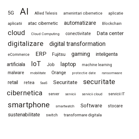
AI
5G
Allied Telesis
amenintari cibernetice
aplicatie
automatizare
atac cibernetic
aplicatii
Blockchain
cloud
Data center
conectivitate
Cloud Computing
digitalizare
digital transformation
ERP
gaming
Fujitsu
inteligenta
eCommerce
IoT
laptop
artificiala
Job
machine learning
Orange
malware
mobilitate
protectie date
ransomware
securitate
Securitate
retail
retea
SaaS
cibernetica
server
servicii IT
servicii
servicii cloud
smartphone
Software
stocare
smartwatch
sustenabilitate
switch
transformare digitala