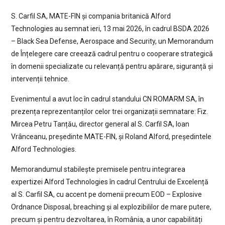
S. Carfil SA, MATE-FIN și compania britanică Alford
Technologies au semnat ieri, 13 mai 2026, în cadrul BSDA 2026
– Black Sea Defense, Aerospace and Security, un Memorandum
de Înțelegere care creează cadrul pentru o cooperare strategică
în domenii specializate cu relevanță pentru apărare, siguranță și
intervenții tehnice.
Evenimentul a avut loc în cadrul standului CN ROMARM SA, în
prezența reprezentanților celor trei organizații semnatare: Fiz.
Mircea Petru Tanțău, director general al S. Carfil SA, Ioan
Vrânceanu, președinte MATE-FIN, și Roland Alford, președintele
Alford Technologies.
Memorandumul stabilește premisele pentru integrarea
expertizei Alford Technologies în cadrul Centrului de Excelență
al S. Carfil SA, cu accent pe domenii precum EOD – Explosive
Ordnance Disposal, breaching și al explozibililor de mare putere,
precum și pentru dezvoltarea, în România, a unor capabilități