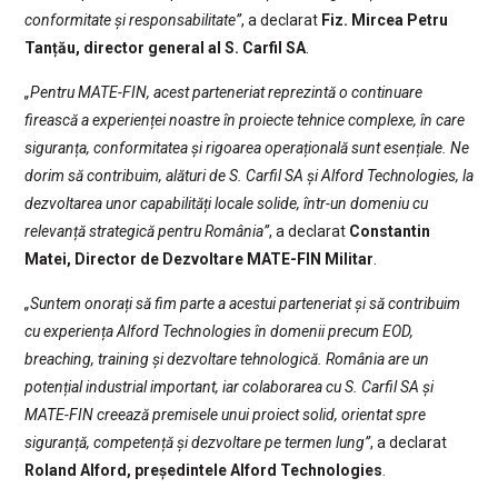
conformitate și responsabilitate”
, a declarat
Fiz. Mircea Petru
Tanțău, director general al S. Carfil SA
.
„Pentru MATE-FIN, acest parteneriat reprezintă o continuare
firească a experienței noastre în proiecte tehnice complexe, în care
siguranța, conformitatea și rigoarea operațională sunt esențiale. Ne
dorim să contribuim, alături de S. Carfil SA și Alford Technologies, la
dezvoltarea unor capabilități locale solide, într-un domeniu cu
relevanță strategică pentru România”
, a declarat
Constantin
Matei, Director de Dezvoltare MATE-FIN Militar
.
„Suntem onorați să fim parte a acestui parteneriat și să contribuim
cu experiența Alford Technologies în domenii precum EOD,
breaching, training și dezvoltare tehnologică. România are un
potențial industrial important, iar colaborarea cu S. Carfil SA și
MATE-FIN creează premisele unui proiect solid, orientat spre
siguranță, competență și dezvoltare pe termen lung”
, a declarat
Roland Alford, președintele Alford Technologies
.