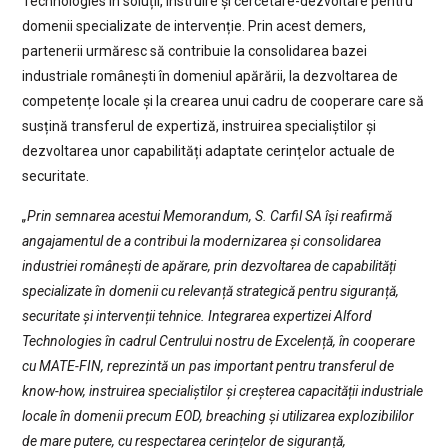
Technologies în soluții, instruire și cercetare-dezvoltare pentru
domenii specializate de intervenție. Prin acest demers,
partenerii urmăresc să contribuie la consolidarea bazei
industriale românești în domeniul apărării, la dezvoltarea de
competențe locale și la crearea unui cadru de cooperare care să
susțină transferul de expertiză, instruirea specialiștilor și
dezvoltarea unor capabilități adaptate cerințelor actuale de
securitate.
„Prin semnarea acestui Memorandum, S. Carfil SA își reafirmă
angajamentul de a contribui la modernizarea și consolidarea
industriei românești de apărare, prin dezvoltarea de capabilități
specializate în domenii cu relevanță strategică pentru siguranță,
securitate și intervenții tehnice. Integrarea expertizei Alford
Technologies în cadrul Centrului nostru de Excelență, în cooperare
cu MATE-FIN, reprezintă un pas important pentru transferul de
know-how, instruirea specialiștilor și creșterea capacității industriale
locale în domenii precum EOD, breaching și utilizarea explozibililor
de mare putere, cu respectarea cerințelor de siguranță,