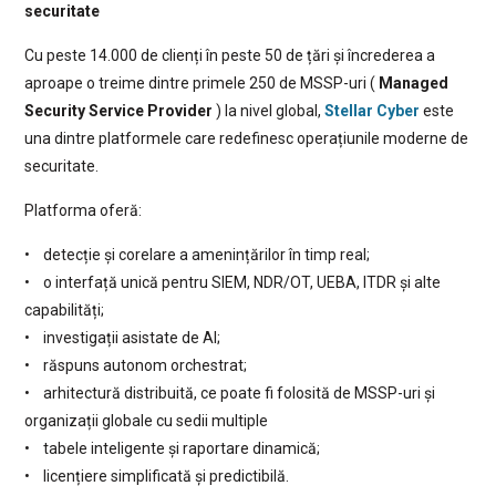
securitate
Cu peste 14.000 de clienți în peste 50 de țări și încrederea a
aproape o treime dintre primele 250 de MSSP-uri (
Managed
Security Service Provider
) la nivel global,
Stellar Cyber
este
una dintre platformele care redefinesc operațiunile moderne de
securitate.
Platforma oferă:
• detecție și corelare a amenințărilor în timp real;
• o interfață unică pentru SIEM, NDR/OT, UEBA, ITDR și alte
capabilități;
• investigații asistate de AI;
• răspuns autonom orchestrat;
• arhitectură distribuită, ce poate fi folosită de MSSP-uri și
organizații globale cu sedii multiple
• tabele inteligente și raportare dinamică;
• licențiere simplificată și predictibilă.