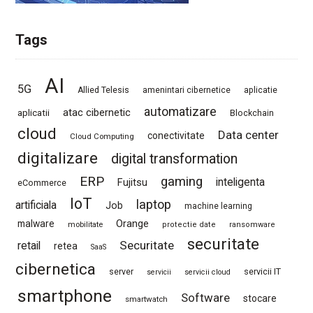
Tags
AI
5G
Allied Telesis
amenintari cibernetice
aplicatie
automatizare
atac cibernetic
aplicatii
Blockchain
cloud
Data center
conectivitate
Cloud Computing
digitalizare
digital transformation
ERP
gaming
Fujitsu
inteligenta
eCommerce
IoT
laptop
artificiala
Job
machine learning
Orange
malware
mobilitate
protectie date
ransomware
securitate
Securitate
retail
retea
SaaS
cibernetica
server
servicii IT
servicii
servicii cloud
smartphone
Software
stocare
smartwatch