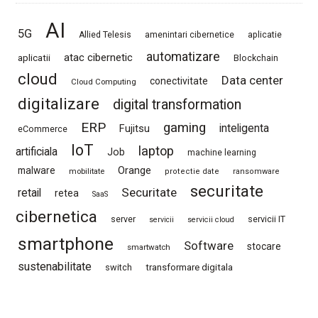
AI
5G
Allied Telesis
amenintari cibernetice
aplicatie
automatizare
atac cibernetic
aplicatii
Blockchain
cloud
Data center
conectivitate
Cloud Computing
digitalizare
digital transformation
ERP
gaming
Fujitsu
inteligenta
eCommerce
IoT
laptop
artificiala
Job
machine learning
Orange
malware
mobilitate
protectie date
ransomware
securitate
Securitate
retail
retea
SaaS
cibernetica
server
servicii IT
servicii
servicii cloud
smartphone
Software
stocare
smartwatch
sustenabilitate
switch
transformare digitala