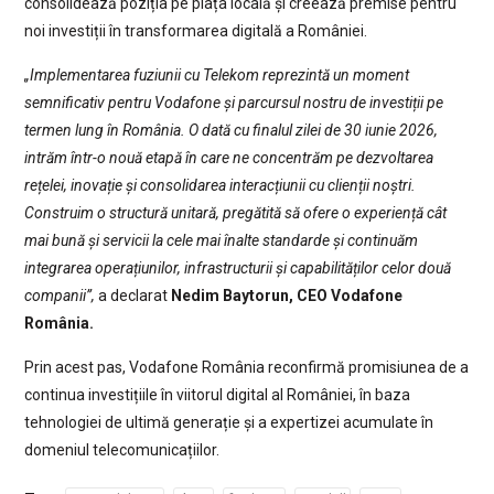
consolidează poziția pe piața locală și creează premise pentru
noi investiții în transformarea digitală a României.
„Implementarea fuziunii cu Telekom reprezintă un moment
semnificativ pentru Vodafone și parcursul nostru de investiții pe
termen lung în România. O dată cu finalul zilei de 30 iunie 2026,
intrăm într-o nouă etapă în care ne concentrăm pe dezvoltarea
rețelei, inovație și consolidarea interacțiunii cu clienții noștri.
Construim o structură unitară, pregătită să ofere o experiență cât
mai bună și servicii la cele mai înalte standarde și continuăm
integrarea operațiunilor, infrastructurii și capabilităților celor două
companii”,
a declarat
Nedim Baytorun, CEO Vodafone
România.
Prin acest pas, Vodafone România reconfirmă promisiunea de a
continua investițiile în viitorul digital al României, în baza
tehnologiei de ultimă generație și a expertizei acumulate în
domeniul telecomunicațiilor.