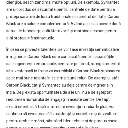
clienților, deschizând mai multe opțiuni. De exemplu, Symantec
are un produs de securitate pentru centrele de date pentru a
proteja sarcinile de lucru tradiționale din centrul de date. Carbon
Black are o soluție complementară. Având acces la aceste două
seturi de tehnologii, apărătorii vor fi și mai bine echipați pentru
a-și proteja infrastructurile.
În ceea ce privește talentele, se vor face investiții semnificative
în inginerie. Carbon Black este cunoscută pentru capacitățile
sale inginerești remarcabile, centrate pe client, și angajamentul
să investească în franciza incredibilă a Carbon Black și plasarea
celor mai bune talente în cele mai bune roluri. De exemplu, atât
Carbon Black, cât și Symantec au deja centre de inginerie în
India. Deși există oportunitatea de a le uni, nu e de așteptat
reducerea numărului de angajați în aceste centre. De fapt,
există intenția să facă mai multe investiții în India. În plus, vor
continua să investească în asistență și cercetare și dezvoltare
pentru ambele mărci, păstrând lideri tehnici și de produs cheie