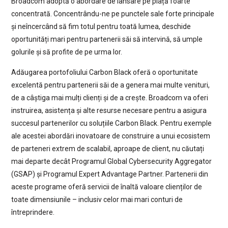
Broadcom adoptă o abordare de lansare pe piață foarte
concentrată. Concentrându-ne pe punctele sale forte principale
și neîncercând să fim totul pentru toată lumea, deschide
oportunități mari pentru partenerii săi să intervină, să umple
golurile și să profite de pe urma lor.
Adăugarea portofoliului Carbon Black oferă o oportunitate
excelentă pentru partenerii săi de a genera mai multe venituri,
de a câștiga mai mulți clienți și de a crește. Broadcom va oferi
instruirea, asistența și alte resurse necesare pentru a asigura
succesul partenerilor cu soluțiile Carbon Black. Pentru exemple
ale acestei abordări inovatoare de construire a unui ecosistem
de parteneri extrem de scalabil, aproape de client, nu căutați
mai departe decât Programul Global Cybersecurity Aggregator
(GSAP) și Programul Expert Advantage Partner. Partenerii din
aceste programe oferă servicii de înaltă valoare clienților de
toate dimensiunile – inclusiv celor mai mari conturi de
întreprindere.