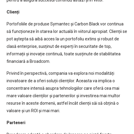
pentru a asigura succesul continuu astăzi și în viitor.
Clienți
Portofoliile de produse Symantec și Carbon Black vor continua
să funcționeze în starea lor actuală în viitorul apropiat. Clienții se
pot aștepta să aibă acces la un portofoliu extins și robust de
clasă enterprise, susținut de experți în securitate de top,
informații și inovație continuă, toate susținute de stabilitatea
financiară a Broadcom.
Privind în perspectivă, compania va explora noi modalități
inovatoare de a oferi soluții clienților. Aceasta va implica o
concentrare intensă asupra tehnologiilor care oferă cea mai
mare valoare clienților și partenerilor și investirea mai multor
resurse în aceste domenii, astfel încât clienții săi să obțină o
valoare și un ROI și mai mari.
Parteneri