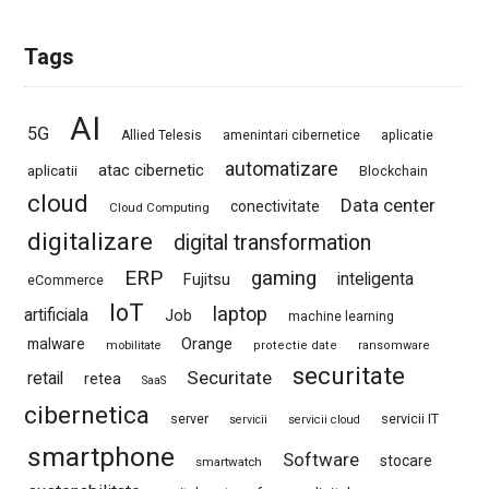
Tags
AI
5G
Allied Telesis
amenintari cibernetice
aplicatie
automatizare
atac cibernetic
aplicatii
Blockchain
cloud
Data center
conectivitate
Cloud Computing
digitalizare
digital transformation
ERP
gaming
Fujitsu
inteligenta
eCommerce
IoT
laptop
artificiala
Job
machine learning
Orange
malware
mobilitate
protectie date
ransomware
securitate
Securitate
retail
retea
SaaS
cibernetica
server
servicii IT
servicii
servicii cloud
smartphone
Software
stocare
smartwatch