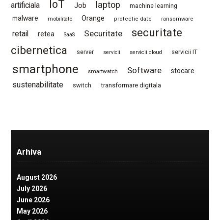
IoT
laptop
artificiala
Job
machine learning
Orange
malware
mobilitate
protectie date
ransomware
securitate
Securitate
retail
retea
SaaS
cibernetica
server
servicii IT
servicii
servicii cloud
smartphone
Software
stocare
smartwatch
sustenabilitate
switch
transformare digitala
Arhiva
August 2026
July 2026
June 2026
May 2026