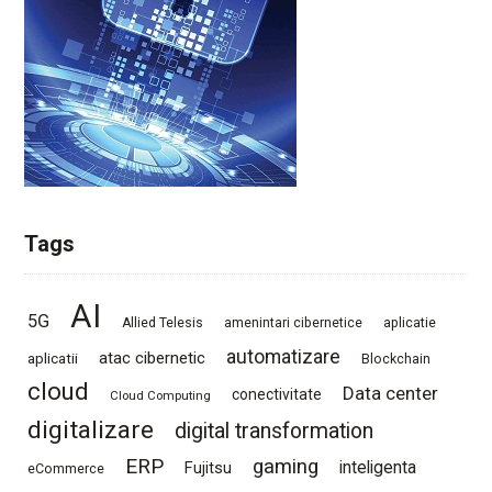
Tags
AI
5G
Allied Telesis
amenintari cibernetice
aplicatie
automatizare
atac cibernetic
aplicatii
Blockchain
cloud
Data center
conectivitate
Cloud Computing
digitalizare
digital transformation
ERP
gaming
Fujitsu
inteligenta
eCommerce