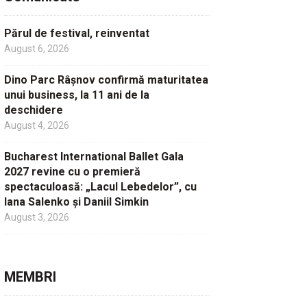
Părul de festival, reinventat
August 6, 2026
Dino Parc Râșnov confirmă maturitatea
unui business, la 11 ani de la
deschidere
August 4, 2026
Bucharest International Ballet Gala
2027 revine cu o premieră
spectaculoasă: „Lacul Lebedelor”, cu
Iana Salenko și Daniil Simkin
August 3, 2026
MEMBRI