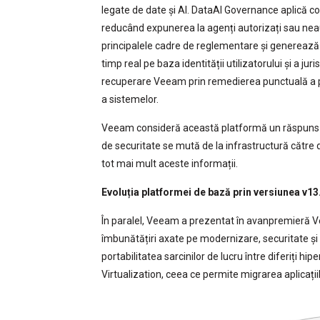
legate de date și AI. DataAI Governance aplică co
reducând expunerea la agenți autorizați sau neau
principalele cadre de reglementare și generează d
timp real pe baza identității utilizatorului și a ju
recuperare Veeam prin remedierea punctuală a p
a sistemelor.
Veeam consideră această platformă un răspuns l
de securitate se mută de la infrastructură către 
tot mai mult aceste informații.
Evoluția platformei de bază prin versiunea v13
În paralel, Veeam a prezentat în avanpremieră 
îmbunătățiri axate pe modernizare, securitate ș
portabilitatea sarcinilor de lucru între diferiți h
Virtualization, ceea ce permite migrarea aplicaț