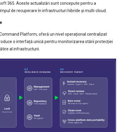
soft 365. Aceste actualizări sunt concepute pentru a
impul de recuperare în infrastructuri hibride și multi-cloud.
te
I Command Platform, oferă un nivel operațional centralizat
roduce o interfață unică pentru monitorizarea stării protecției
tire al infrastructurii.