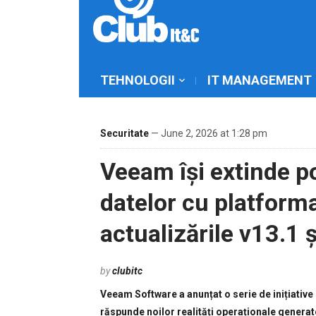
TEHNOLOGII
IT MANAGEMENT
Securitate
— June 2, 2026 at 1:28 pm
Veeam își extinde po
datelor cu platfor
actualizările v13.1 ș
by
clubitc
Veeam Software a anunțat o serie de inițiative 
răspunde noilor realități operaționale generat