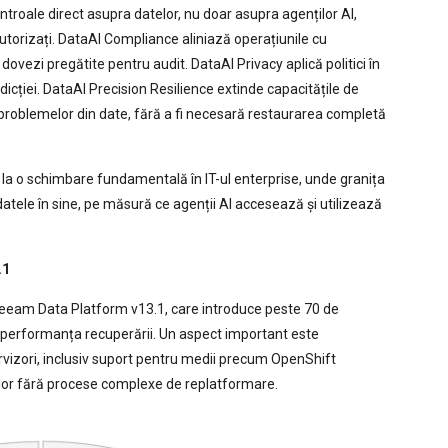
ntroale direct asupra datelor, nu doar asupra agenților AI,
torizați. DataAI Compliance aliniază operațiunile cu
ovezi pregătite pentru audit. DataAI Privacy aplică politici în
risdicției. DataAI Precision Resilience extinde capacitățile de
roblemelor din date, fără a fi necesară restaurarea completă
a o schimbare fundamentală în IT-ul enterprise, unde granița
datele în sine, pe măsură ce agenții AI accesează și utilizează
.1
Veeam Data Platform v13.1, care introduce peste 70 de
i performanța recuperării. Un aspect important este
ipervizori, inclusiv suport pentru medii precum OpenShift
iilor fără procese complexe de replatformare.