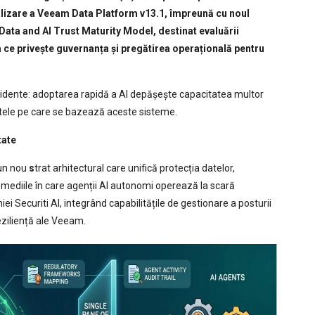
lizare a Veeam Data Platform v13.1, împreună cu noul
Data and AI Trust Maturity Model, destinat evaluării
ea ce privește guvernanța și pregătirea operațională pentru
vidente: adoptarea rapidă a AI depășește capacitatea multor
atele pe care se bazează aceste sisteme.
tate
un nou
s
trat arhitectural care unifică protecția datelor,
mediile în care agenții AI autonomi operează la scară
i Securiti AI, integrând capabilitățile de gestionare a posturii
reziliență ale Veeam.