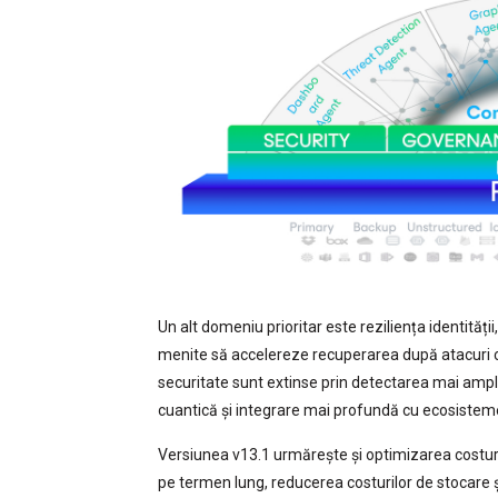
Un alt domeniu prioritar este reziliența identități
menite să accelereze recuperarea după atacuri ca
securitate sunt extinse prin detectarea mai amp
cuantică și integrare mai profundă cu ecosisteme
Versiunea v13.1 urmărește și optimizarea costurilo
pe termen lung, reducerea costurilor de stocare