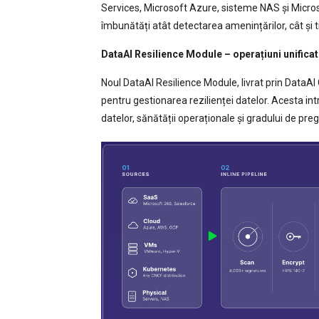
Services, Microsoft Azure, sisteme NAS și Micro
îmbunătăți atât detectarea amenințărilor, cât și t
DataAI Resilience Module – operațiuni unifica
Noul DataAI Resilience Module, livrat prin DataA
pentru gestionarea rezilienței datelor. Acesta int
datelor, sănătății operaționale și gradului de pregă