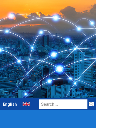
Search
English
for: