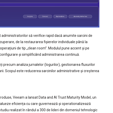
t administratorilor să verifice rapid dacă anumite sarcini de
ecuperare, de la restaurarea fișierelor individuale până la
perațiuni de tip „clean room”. Modulul pune accent și pe
configurare și simplificând administrarea continuă.
ți precum analiza jurnalelor (logurilor), gestionarea fluxurilor
turii. Scopul este reducerea sarcinilor administrative și creșterea
produse, Veeam a lansat Data and AI Trust Maturity Model, un
valueze eficiența cu care guvernează și operationalizează
studiu realizat în rândul a 300 de lideri din domeniul tehnologic