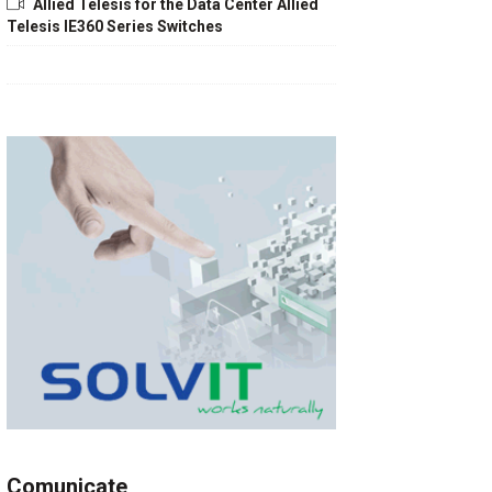
Allied Telesis for the Data Center Allied
Telesis IE360 Series Switches
Comunicate