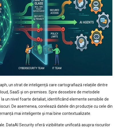
h, un strat de inteligență care cartografiază relațiile dintre
i cloud, SaaS și on-premises. Spre deosebire de metodele
la un nivel foarte detaliat, identificând elemente sensibile de
 riscuri. De asemenea, corelează datele din producție cu cele din
rnanță mai inteligente și mai bine contextualizate.
 DataAI Security oferă vizibilitate unificată asupra riscurilor