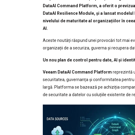
DataAI Command Platform, a oferit o previzua
DataAI Resilience Module, și a lansat modelul 
nivelului de maturitate al organizațiilor în ce
AI.
Aceste noutăți răspund unei provocări tot mai e
organizații de a securiza, guverna și recupera d
Un nou plan de control pentru date, AI și identi
Veeam DataAI Command Platform
reprezintă 
securitatea, guvernanța și conformitatea pentru 
largă. Platforma se bazează pe achiziția companie
de securitate a datelor cu soluțiile existente de 