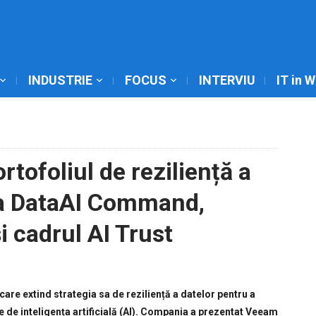
INDUSTRIE
FOCUS
INTERVIU
IT in 
rtofoliul de reziliență a
ma DataAI Command,
i cadrul AI Trust
care extind strategia sa de reziliență a datelor pentru a
e de inteligența artificială (AI). Compania a prezentat Veeam