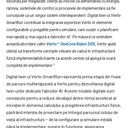
secundă per megawatt, clienții au nevoie ca alimentarea cu energie,
răcirea, sistemele de control și procesele de implementare să fie
concepute ca un singur sistem interdependent. Digital twin-ul Vertiv
SmartRun contribuie la integrarea expertizei Vertiv în elemente
configurabile și pregătite pentru simulare, care susțin o planificare
mai rapidă și mai sigură a fabricilor AI. Pe măsură ce extindem
această abordare către
Vertiv™ OneCore Rubin DSX
, Vertiv ajută
clienții să transforme cerințele viitoare de calcul în infrastructură
fizică implementabilă înainte ca aceste cerințe să ajungă la scară
completă de implementare.”
Digital twin-ul Vertiv SmartRun reprezintă prima etapă din foaia
de parcurs multietapizată a Vertiv pentru dezvoltarea digital
twin-urilor dedicate fabricilor AI. Aceste modele digitale sunt
concepute pentru a reduce decalajul dintre ritmul accelerat al
inovației în domeniul calculului și pregătirea infrastructurii fizice,
păstrând intenția de proiectare pe întregul parcursul ciclului de
viață al infrastructurii – de la configurare și simulare inițială
până la implementare, punere în funcțiune, asigurarea