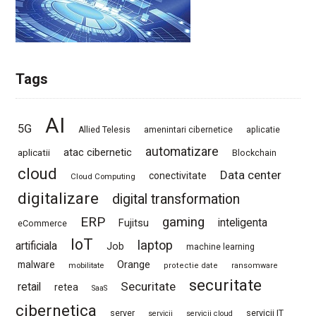
Tags
AI
5G
Allied Telesis
amenintari cibernetice
aplicatie
automatizare
atac cibernetic
aplicatii
Blockchain
cloud
Data center
conectivitate
Cloud Computing
digitalizare
digital transformation
ERP
gaming
Fujitsu
inteligenta
eCommerce
IoT
laptop
artificiala
Job
machine learning
Orange
malware
mobilitate
protectie date
ransomware
securitate
Securitate
retail
retea
SaaS
cibernetica
server
servicii IT
servicii
servicii cloud