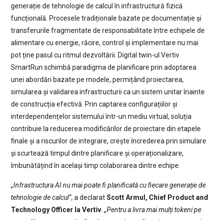
generație de tehnologie de calcul în infrastructură fizică
funcțională. Procesele tradiționale bazate pe documentație și
transferurile fragmentate de responsabilitate între echipele de
alimentare cu energie, răcire, control și implementare nu mai
pot ține pasul cu ritmul dezvoltării. Digital twin-ul Vertiv
SmartRun schimbă paradigma de planificare prin adoptarea
unei abordări bazate pe modele, permițând proiectarea,
simularea și validarea infrastructurii ca un sistem unitar înainte
de construcția efectivă. Prin captarea configurațiilor și
interdependențelor sistemului într-un mediu virtual, soluția
contribuie la reducerea modificărilor de proiectare din etapele
finale și a riscurilor de integrare, crește încrederea prin simulare
și scurtează timpul dintre planificare și operaționalizare,
îmbunătățind în același timp colaborarea dintre echipe.
„Infrastructura AI nu mai poate fi planificată cu fiecare generație de
tehnologie de calcul”
, a declarat
Scott Armul, Chief Product and
Technology Officer la Vertiv
.
„Pentru a livra mai mulți tokeni pe