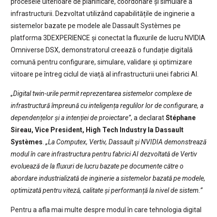
procesele ulterioare de planificare, coordonare și simulare a
infrastructurii. Dezvoltat utilizând capabilitățile de inginerie a
sistemelor bazate pe modele ale Dassault Systèmes pe
platforma 3DEXPERIENCE și conectat la fluxurile de lucru NVIDIA
Omniverse DSX, demonstratorul creează o fundație digitală
comună pentru configurare, simulare, validare și optimizare
viitoare pe întreg ciclul de viață al infrastructurii unei fabrici AI.
„Digital twin-urile permit reprezentarea sistemelor complexe de
infrastructură împreună cu inteligența regulilor lor de configurare, a
dependențelor și a intenției de proiectare”
, a declarat
Stéphane
Sireau, Vice President, High Tech Industry la Dassault
Systèmes
.
„La Computex, Vertiv, Dassault și NVIDIA demonstrează
modul în care infrastructura pentru fabrici AI dezvoltată de Vertiv
evoluează de la fluxuri de lucru bazate pe documente către o
abordare industrializată de inginerie a sistemelor bazată pe modele,
optimizată pentru viteză, calitate și performanță la nivel de sistem.”
Pentru a afla mai multe despre modul în care tehnologia digital