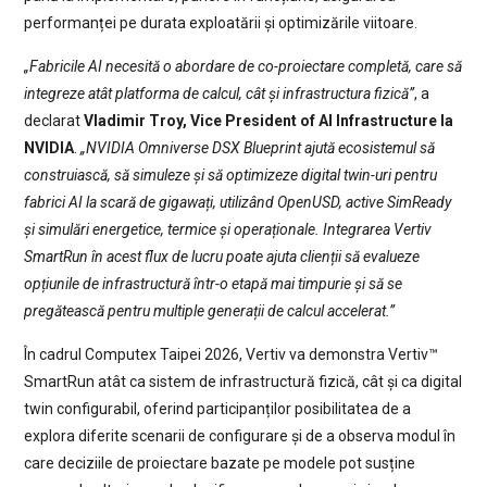
performanței pe durata exploatării și optimizările viitoare.
„Fabricile AI necesită o abordare de co-proiectare completă, care să
integreze atât platforma de calcul, cât și infrastructura fizică”
, a
declarat
Vladimir Troy, Vice President of AI Infrastructure la
NVIDIA
.
„NVIDIA Omniverse DSX Blueprint ajută ecosistemul să
construiască, să simuleze și să optimizeze digital twin-uri pentru
fabrici AI la scară de gigawați, utilizând OpenUSD, active SimReady
și simulări energetice, termice și operaționale. Integrarea Vertiv
SmartRun în acest flux de lucru poate ajuta clienții să evalueze
opțiunile de infrastructură într-o etapă mai timpurie și să se
pregătească pentru multiple generații de calcul accelerat.”
În cadrul Computex Taipei 2026, Vertiv va demonstra Vertiv™
SmartRun atât ca sistem de infrastructură fizică, cât și ca digital
twin configurabil, oferind participanților posibilitatea de a
explora diferite scenarii de configurare și de a observa modul în
care deciziile de proiectare bazate pe modele pot susține