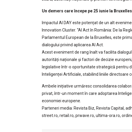
Un demers care începe pe 25 iunie la Bruxelles
Impactul AI DAY este potențat de un alt evenimen
Innovation Cluster. “AI Act în România: De la Re
Parlamentul European de la Bruxelles, este prima
dialogului privind aplicarea AI Act.
Acest eveniment de rang înalt va facilita dialogul
autorități naționale și factori de decizie europe
legislative într-o oportunitate strategică pentru
Inteligenței Artificiale, stabilind liniile directoare 
Ambele inițiative urmăresc consolidarea colaborări
privat, într-un moment în care adoptarea Inteligen
economiei europene.
Parteneri media: Revista Biz, Revista Capital, adh
street.ro, retail.ro, prwave.ro, ultima-ora.ro, ordi