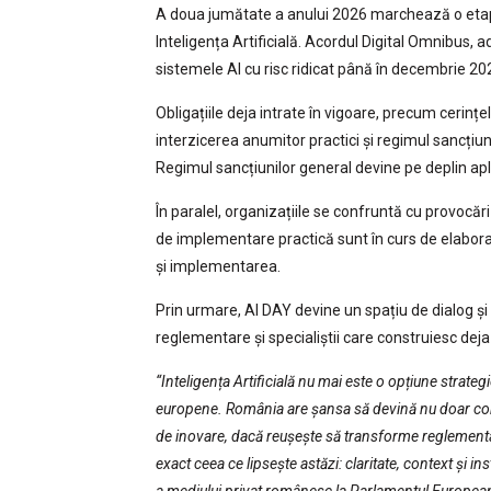
A doua jumătate a anului 2026 marchează o etap
Inteligența Artificială. Acordul Digital Omnibus, 
sistemele AI cu risc ridicat până în decembrie 20
Obligațiile deja intrate în vigoare, precum cerințe
interzicerea anumitor practici și regimul sancțiu
Regimul sancțiunilor general devine pe deplin apl
În paralel, organizațiile se confruntă cu provocări
de implementare practică sunt în curs de elabora
și implementarea.
Prin urmare, AI DAY devine un spațiu de dialog și 
reglementare și specialiștii care construiesc dej
“Inteligența Artificială nu mai este o opțiune strate
europene. România are șansa să devină nu doar con
de inovare, dacă reușește să transforme reglementar
exact ceea ce lipsește astăzi: claritate, context și