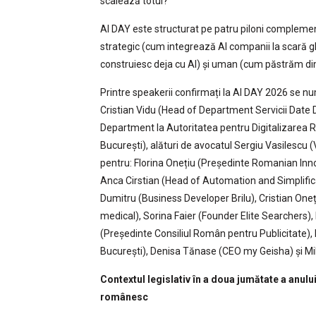
scalează totul?
AI DAY este structurat pe patru piloni complementa
strategic (cum integrează AI companii la scară gl
construiesc deja cu AI) și uman (cum păstrăm di
Printre speakerii confirmați la AI DAY 2026 se număr
Cristian Vidu (Head of Department Servicii Date D
Department la Autoritatea pentru Digitalizarea Rom
București), alături de avocatul Sergiu Vasilescu
pentru: Florina Onețiu (Președinte Romanian Inn
Anca Cirstian (Head of Automation and Simplificat
Dumitru (Business Developer Brilu), Cristian Oneț
medical), Sorina Faier (Founder Elite Searchers)
(Președinte Consiliul Român pentru Publicitate),
București), Denisa Tănase (CEO my Geisha) și Mih
Contextul legislativ în a doua jumătate a anul
românesc