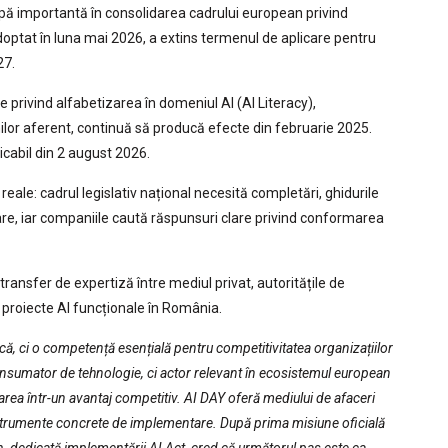
ă importantă în consolidarea cadrului european privind
adoptat în luna mai 2026, a extins termenul de aplicare pentru
27.
le privind alfabetizarea în domeniul AI (AI Literacy),
nilor aferent, continuă să producă efecte din februarie 2025.
icabil din 2 august 2026.
 reale: cadrul legislativ național necesită completări, ghidurile
re, iar companiile caută răspunsuri clare privind conformarea
transfer de expertiză între mediul privat, autoritățile de
a proiecte AI funcționale în România.
gică, ci o competență esențială pentru competitivitatea organizațiilor
sumator de tehnologie, ci actor relevant în ecosistemul european
ea într-un avantaj competitiv. AI DAY oferă mediului de afaceri
 instrumente concrete de implementare. După prima misiune oficială