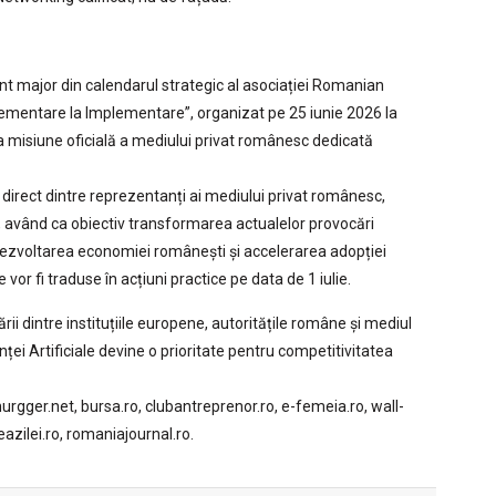
t major din calendarul strategic al asociației Romanian
glementare la Implementare”, organizat pe 25 iunie 2026 la
 misiune oficială a mediului privat românesc dedicată
 direct dintre reprezentanți ai mediului privat românesc,
ni, având ca obiectiv transformarea actualelor provocări
 dezvoltarea economiei românești și accelerarea adopției
ce vor fi traduse în acțiuni practice pe data de 1 iulie.
i dintre instituțiile europene, autoritățile române și mediul
ței Artificiale devine o prioritate pentru competitivitatea
urgger.net, bursa.ro, clubantreprenor.ro, e-femeia.ro, wall-
neazilei.ro, romaniajournal.ro.