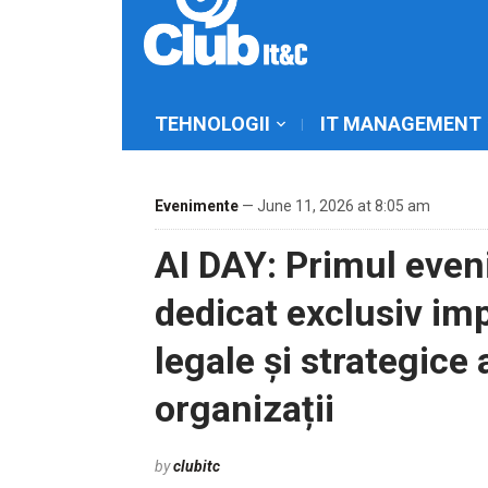
TEHNOLOGII
IT MANAGEMENT
Evenimente
— June 11, 2026 at 8:05 am
AI DAY: Primul eve
dedicat exclusiv im
legale și strategice a
organizații
by
clubitc