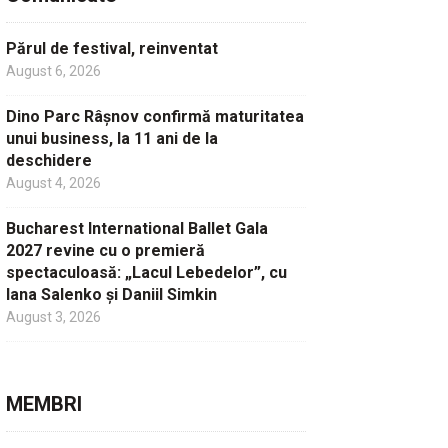
Părul de festival, reinventat
August 6, 2026
Dino Parc Râșnov confirmă maturitatea
unui business, la 11 ani de la
deschidere
August 4, 2026
Bucharest International Ballet Gala
2027 revine cu o premieră
spectaculoasă: „Lacul Lebedelor”, cu
Iana Salenko și Daniil Simkin
August 3, 2026
MEMBRI