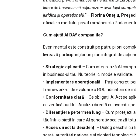
a mediului privat românesc la Parlamentul European,
liderii de business să acționeze – avantajul competit
juridică și operațională.”
–
Florina Onețiu, Președ
oficiale a mediului privat românesc la Parlamen
Cum ajută AI DAY companiile?
Evenimentul este construit pe patru piloni comple
livrează participanților un plan integrat de acțiun
•
Strategie aplicată
– Cum integrează AI companii 
în business-ul tău. Nu teorie, ci modele validate.
•
Implementare operațională
– Pași concreți pe
framework-ul de evaluare a ROI, indicatorii de m
•
Conformitate clară
– Ce obligații AI Act se ap
ce verifică auditul. Analiza directă cu avocați sp
•
Diferențiere pe termen lung
– Cum protejezi au
tău într-o piață în care AI generativ scalează totu
•
Acces direct la decidenți
– Dialog deschis cu l
scară, autorități naționale și pionieri tehnologici.