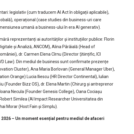
ri: legislativ (cum traducem AI Act în obligații aplicabile),
obală), operațional (case studies din business-uri care
mensiunea umană a business-ului în era AI generativ).
ă reprezentanți ai autorităților și instituțiilor publice: Florin
igitale și Analiză, ANCOM), Alina Pârâială (Head of
âniei), dr. Carmen Elena Cîrnu (Director Științific, ICI
 (VD Law). Din mediul de business sunt confirmate prezențe
ovation Cluster), Ana Maria Borlovan (General Manager Uber),
ion Orange) Lucia Iliescu (HR Director Continental), Iulian
iu (Founder Bizz OS), dr. Elena Martin (Chirurg și antreprenor
, Ioana Necula (Founder Genesis College), Oana Cociașu
 Robert Similea (AI Impact Researcher Universitatea din
ai Morar (Host Fain și Simplu).
ui 2026 – Un moment esențial pentru mediul de afaceri