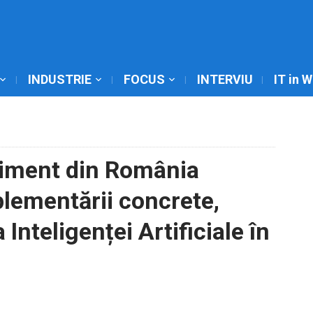
INDUSTRIE
FOCUS
INTERVIU
IT in 
niment din România
plementării concrete,
 Inteligenței Artificiale în