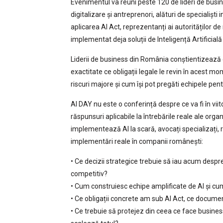
Evenimentul va reuni peste 120 de lideri de busin
digitalizare și antreprenori, alături de specialiști
aplicarea AI Act, reprezentanți ai autorităților d
implementat deja soluții de Inteligență Artificial
Liderii de business din România conștientizează 
exactitate ce obligații legale le revin în acest 
riscuri majore și cum își pot pregăti echipele pe
AI DAY nu este o conferință despre ce va fi în viito
răspunsuri aplicabile la întrebările reale ale organi
implementează AI la scară, avocați specializați, 
implementări reale în companii românești:
• Ce decizii strategice trebuie să iau acum desp
competitiv?
• Cum construiesc echipe amplificate de AI și cum 
• Ce obligații concrete am sub AI Act, ce documen
• Ce trebuie să protejez din ceea ce face business