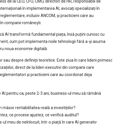
ess de la CEO, CFO, CMO, directori de HR, responsabili de
 internaționali în implementarea AI, avocați specializați în
e reglementare, inclusiv ANCOM, și practicieni care au
ă în companii românești.
că AI transformă fundamental piața, însă puțini cunosc cu
moment, cum pot implementa noile tehnologii fără a-și asuma
ntru noua economie digitală.
r sau despre definiții teoretice. Este ziua în care liderii primesc
zațiilor, direct de la lideri executivi din companii care
reglementatori și practicieni care au coordonat deja
re AI pentru ca, peste 2-3 ani, business-ul meu să rămână
măsor rentabilitatea reală a investițiilor?
tez, ce procese ajustez, ce verifică auditul?
-ul meu de neînlocuit, într-o piață în care AI generativ