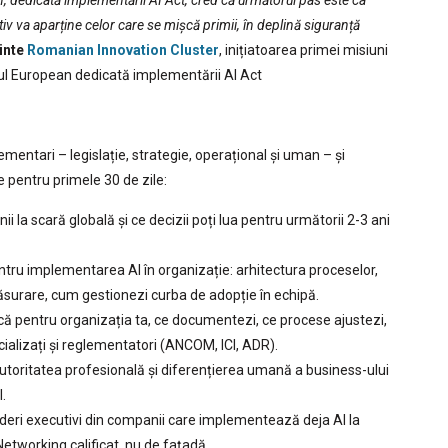
 dedicată implementării AI Act, cred că următorul pas este ca
iv va aparține celor care se mișcă primii, în deplină siguranță
inte
Romanian Innovation Cluster
, inițiatoarea primei misiuni
tul European dedicată implementării AI Act
mentari – legislație, strategie, operațional și uman – și
e pentru primele 30 de zile:
la scară globală și ce decizii poți lua pentru următorii 2-3 ani
ntru implementarea AI în organizație: arhitectura proceselor,
ăsurare, cum gestionezi curba de adopție în echipă.
lică pentru organizația ta, ce documentezi, ce procese ajustezi,
ecializați și reglementatori (ANCOM, ICI, ADR).
toritatea profesională și diferențierea umană a business-ului
l.
ideri executivi din companii care implementează deja AI la
 Networking calificat, nu de fațadă.