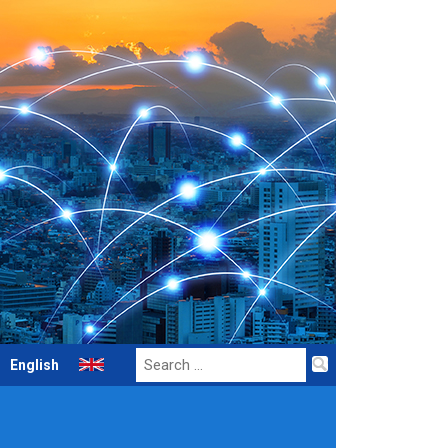
Search
English
for: