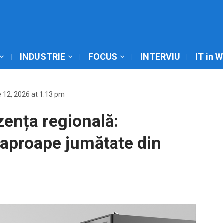
INDUSTRIE
FOCUS
INTERVIU
IT in 
 12, 2026 at 1:13 pm
zența regională:
a aproape jumătate din