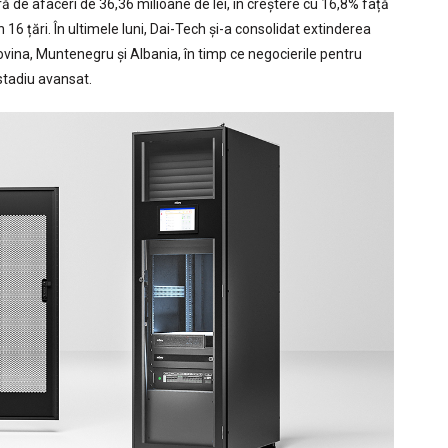
fră de afaceri de 36,36 milioane de lei, în creștere cu 16,8% față
16 țări. În ultimele luni, Dai-Tech și-a consolidat extinderea
govina, Muntenegru și Albania, în timp ce negocierile pentru
 stadiu avansat.