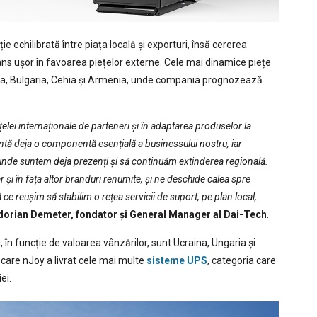
e echilibrată între piața locală și exporturi, însă cererea
ans ușor în favoarea piețelor externe. Cele mai dinamice piețe
talia, Bulgaria, Cehia și Armenia, unde compania prognozează
ețelei internaționale de parteneri și în adaptarea produselor la
zintă deja o componentă esențială a businessului nostru, iar
e unde suntem deja prezenți și să continuăm extinderea regională.
r și în fața altor branduri renumite, și ne deschide calea spre
 ce reușim să stabilim o rețea servicii de suport, pe plan local,
dorian Demeter, fondator și General Manager al Dai-Tech
.
în funcție de valoarea vânzărilor, sunt Ucraina, Ungaria și
n care nJoy a livrat cele mai multe
sisteme UPS
, categoria care
ei.