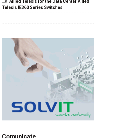
Allied Telesis for the Data Center Allied
Telesis IE360 Series Switches
Comunicate