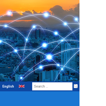
Search
English
for: