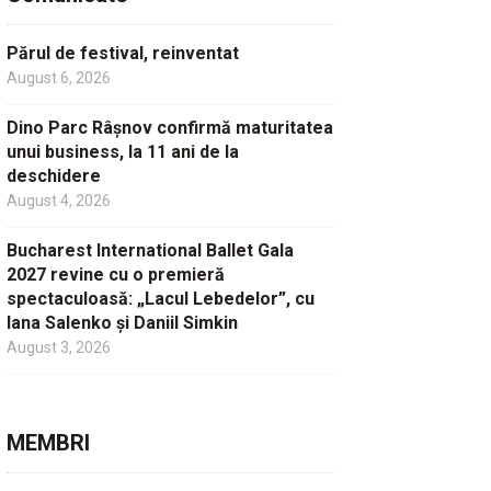
Părul de festival, reinventat
August 6, 2026
Dino Parc Râșnov confirmă maturitatea
unui business, la 11 ani de la
deschidere
August 4, 2026
Bucharest International Ballet Gala
2027 revine cu o premieră
spectaculoasă: „Lacul Lebedelor”, cu
Iana Salenko și Daniil Simkin
August 3, 2026
MEMBRI