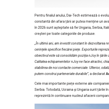
Pentru finalul anului, Dai-Tech estimează o evoluți
constantă din afara țării ar putea menține un av
în 2026 sunt așteptate să fie Ungaria, Serbia, I
creșteri pe toate categoriile de produse.
„În ultimii ani, am investit constant în dezvoltarea r
cerințele specifice fiecărei piețe. Exporturile repre
obiectivul este să consolidăm poziția nJoy în țăril
Calitatea echipamentelor nJoy ne face atractivi, chia
stabilirea de noi contacte comerciale. Ulterior, odată
putem construi parteneriate durabile”,
a declarat
A
Cele mai importante piețe externe ale companiei, 
Serbia. Totodată, Ucraina și Ungaria sunt țările î
reprezintă în continuare nucleul afacerii compani