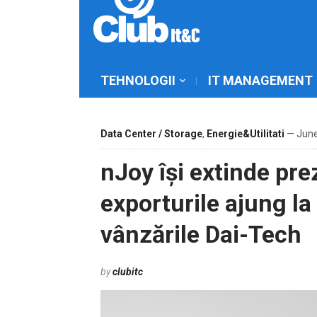
TEHNOLOGII
IT MANAGEMENT
Data Center / Storage
,
Energie&Utilitati
— June
nJoy își extinde pre
exporturile ajung l
vânzările Dai-Tech
by
clubitc