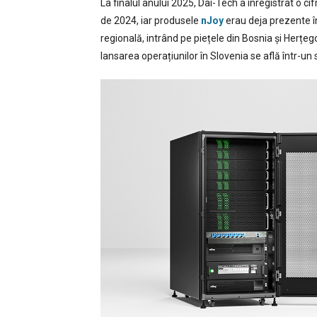
La finalul anului 2025, Dai-Tech a înregistrat o ci
de 2024, iar produsele
nJoy
erau deja prezente în 
regională, intrând pe piețele din Bosnia și Herțe
lansarea operațiunilor în Slovenia se află într-un