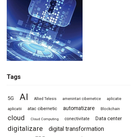
Tags
AI
5G
Allied Telesis
amenintari cibernetice
aplicatie
automatizare
atac cibernetic
aplicatii
Blockchain
cloud
Data center
conectivitate
Cloud Computing
digitalizare
digital transformation