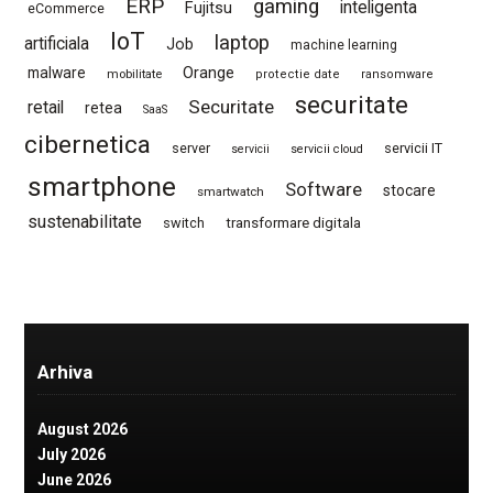
ERP
gaming
Fujitsu
inteligenta
eCommerce
IoT
laptop
artificiala
Job
machine learning
Orange
malware
mobilitate
protectie date
ransomware
securitate
Securitate
retail
retea
SaaS
cibernetica
server
servicii IT
servicii
servicii cloud
smartphone
Software
stocare
smartwatch
sustenabilitate
switch
transformare digitala
Arhiva
August 2026
July 2026
June 2026