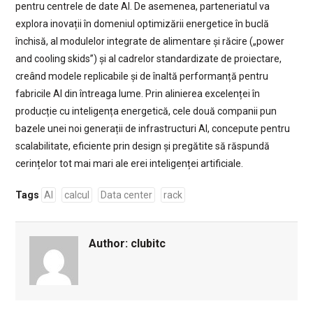
pentru centrele de date AI. De asemenea, parteneriatul va
explora inovații în domeniul optimizării energetice în buclă
închisă, al modulelor integrate de alimentare și răcire („power
and cooling skids”) și al cadrelor standardizate de proiectare,
creând modele replicabile și de înaltă performanță pentru
fabricile AI din întreaga lume. Prin alinierea excelenței în
producție cu inteligența energetică, cele două companii pun
bazele unei noi generații de infrastructuri AI, concepute pentru
scalabilitate, eficiente prin design și pregătite să răspundă
cerințelor tot mai mari ale erei inteligenței artificiale.
Tags
AI
calcul
Data center
rack
Author:
clubitc