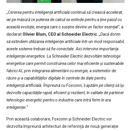
„Cererea pentru inteligență artificială continuă să crească accelerat,
iar pe măsură ce puterea de calcul se extinde pentru a ține pasul cu
această evoluție, energia care o susține devine un factor esențial”
, a
declarat
Olivier Blum, CEO al Schneider Electric
.
„Dacă dorim
să extindem utilizarea inteligenței artificiale într-un mod responsabil,
aceste sisteme trebuie să fie conectate. Aici intervine importanța
inteligenței energetice. La Schneider Electric dezvoltăm tehnologii
energetice care permit construirea celor mai eficiente și sustenabile
fabrici AI, prin integrarea alimentării cu energie, a sistemelor de
răcire și a capabilităților digitale în centrele de date pentru
inteligență artificială. Împreună cu Foxconn, îi ajutăm pe clienți să își
dezvolte capacitățile rapid, eficient și rezilient, în calitate de partener
tehnologic energetic pentru o industrie care intră ferm în era
inteligenței.”
Prin această colaborare, Foxconn și Schneider Electric vor
dezvolta împreună arhitecturi de referință de nouă generație