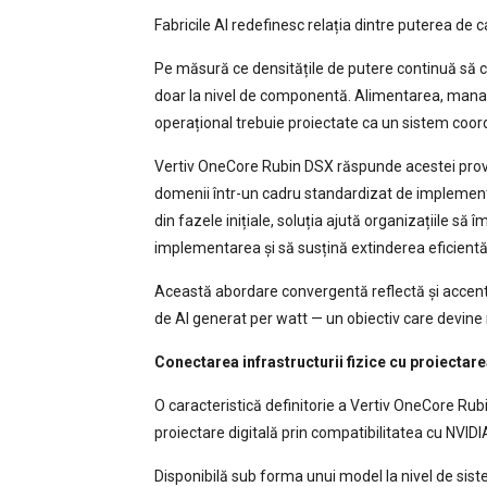
Fabricile AI redefinesc relația dintre puterea de c
Pe măsură ce densitățile de putere continuă să c
doar la nivel de componentă. Alimentarea, man
operațional trebuie proiectate ca un sistem coor
Vertiv OneCore Rubin DSX răspunde acestei provo
domenii într-un cadru standardizat de implementa
din fazele inițiale, soluția ajută organizațiile s
implementarea și să susțină extinderea eficientă
Această abordare convergentă reflectă și accent
de AI generat per watt — un obiectiv care devine
Conectarea infrastructurii fizice cu proiectare
O caracteristică definitorie a Vertiv OneCore Rubi
proiectare digitală prin compatibilitatea cu NVI
Disponibilă sub forma unui model la nivel de sis