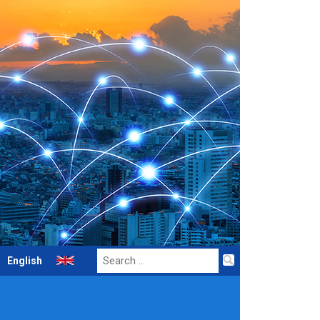
Search
English
for: