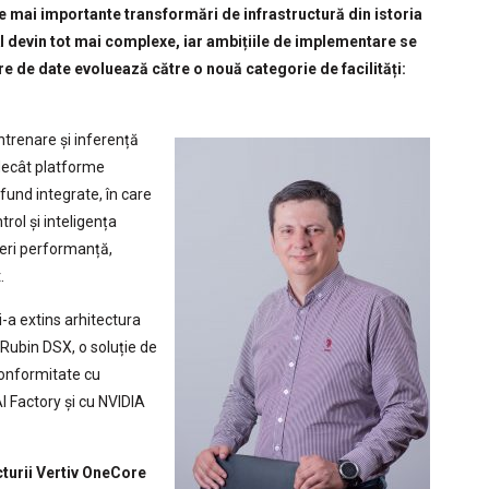
le mai importante transformări de infrastructură din istoria
I devin tot mai complexe, iar ambițiile de implementare se
re de date evoluează către o nouă categorie de facilități:
trenare și inferență
 decât platforme
und integrate, în care
rol și inteligența
eri performanță,
.
-a extins arhitectura
Rubin DSX, o soluție de
conformitate cu
I Factory și cu NVIDIA
turii Vertiv OneCore