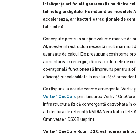
Inteligența artificială generează una dintre ce
tehnologiei digitale. Pe măsură ce modelele A
accelerează, arhitecturile tradiționale de cent
fabricile AI.
Concepute pentru a susține volume masive de an
AI, aceste infrastructuri necesită mult mai mult
avansate de calcul. Ele presupun ecosisteme prof
alimentarea cu energie, răcirea, sistemele de cont
operațională funcționează împreună pentru a of
eficiență și scalabilitate la niveluri fără precedent
Ca răspuns la aceste cerințe emergente, Vertiv și
Vertiv™ OneCore
prin lansarea Vertiv™ OneCore 
infrastructură fizică convergentă dezvoltată în 
arhitectura de referință NVIDIA Vera Rubin DSX A
Omniverse™ DSX Blueprint.
Vertiv™ OneCore Rubin DSX: extinderea arhitec