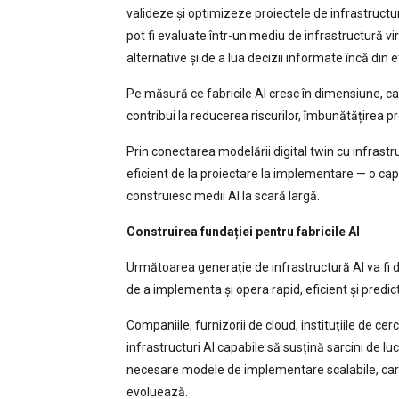
valideze și optimizeze proiectele de infrastructu
pot fi evaluate într-un mediu de infrastructură vir
alternative și de a lua decizii informate încă din e
Pe măsură ce fabricile AI cresc în dimensiune, c
contribui la reducerea riscurilor, îmbunătățirea pre
Prin conectarea modelării digital twin cu infrast
eficient de la proiectare la implementare — o cap
construiesc medii AI la scară largă.
Construirea fundației pentru fabricile AI
Următoarea generație de infrastructură AI va fi d
de a implementa și opera rapid, eficient și predic
Companiile, furnizorii de cloud, instituțiile de cer
infrastructuri AI capabile să susțină sarcini de l
necesare modele de implementare scalabile, care 
evoluează.