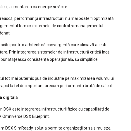
alcul, alimentarea cu energie și răcire.
rească, performanța infrastructurii nu mai poate fi optimizată
agementul termic, sistemele de control și managementul
donat.
cări printr-o arhitectură convergentă care aliniază aceste
re. Prin integrarea sistemelor de infrastructură critică încă
ă îmbunătățească consistența operațională, să simplifice
.
ul tot mai puternic pus de industrie pe maximizarea volumului
 rapid la fel de important precum performanța brută de calcul.
a digitală
n DSX este integrarea infrastructurii fizice cu capabilități de
DIA Omniverse DSX Blueprint.
tem DSX SimReady, soluția permite organizațiilor să simuleze,