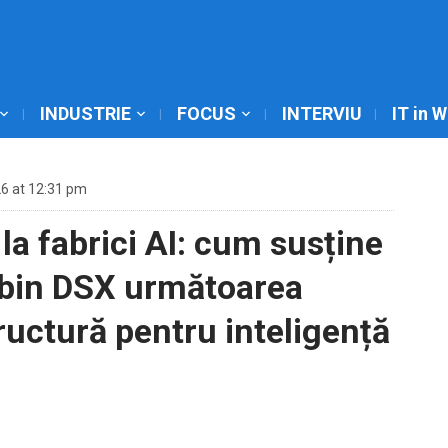
INDUSTRIE
FOCUS
INTERVIU
IT in 
6 at 12:31 pm
 la fabrici AI: cum susține
bin DSX următoarea
ructură pentru inteligență