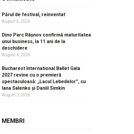
Părul de festival, reinventat
August 6, 2026
Dino Parc Râșnov confirmă maturitatea
unui business, la 11 ani de la
deschidere
August 4, 2026
Bucharest International Ballet Gala
2027 revine cu o premieră
spectaculoasă: „Lacul Lebedelor”, cu
Iana Salenko și Daniil Simkin
August 3, 2026
MEMBRI