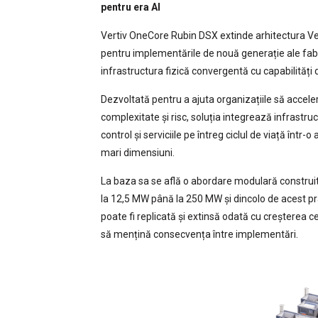
pentru era AI
Vertiv OneCore Rubin DSX extinde arhitectura Ve
pentru implementările de nouă generație ale fabr
infrastructura fizică convergentă cu capabilități d
Dezvoltată pentru a ajuta organizațiile să accele
complexitate și risc, soluția integrează infrastr
control și serviciile pe întreg ciclul de viață înt
mari dimensiuni.
La baza sa se află o abordare modulară construită 
la 12,5 MW până la 250 MW și dincolo de acest pr
poate fi replicată și extinsă odată cu creșterea c
să mențină consecvența între implementări.