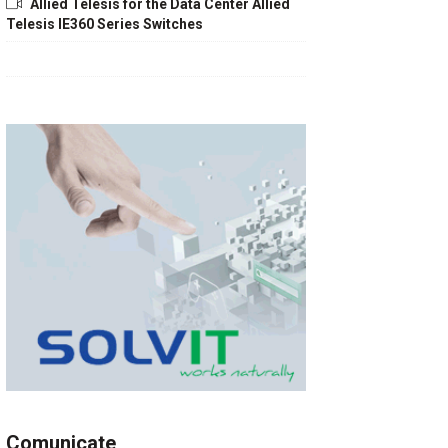
Allied Telesis for the Data Center Allied
Telesis IE360 Series Switches
Comunicate