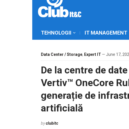
TEHNOLOGII
IT MANAGEMENT
Data Center / Storage
,
Expert IT
— June 17, 202
De la centre de date
Vertiv™ OneCore Ru
generație de infrast
artificială
by
clubitc