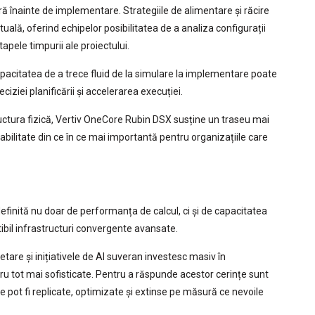
ră înainte de implementare. Strategiile de alimentare și răcire
tuală, oferind echipelor posibilitatea de a analiza configurații
tapele timpurii ale proiectului.
apacitatea de a trece fluid de la simulare la implementare poate
ciziei planificării și accelerarea execuției.
ructura fizică, Vertiv OneCore Rubin DSX susține un traseu mai
abilitate din ce în ce mai importantă pentru organizațiile care
efinită nu doar de performanța de calcul, ci și de capacitatea
tibil infrastructuri convergente avansate.
cetare și inițiativele de AI suveran investesc masiv în
ucru tot mai sofisticate. Pentru a răspunde acestor cerințe sunt
pot fi replicate, optimizate și extinse pe măsură ce nevoile