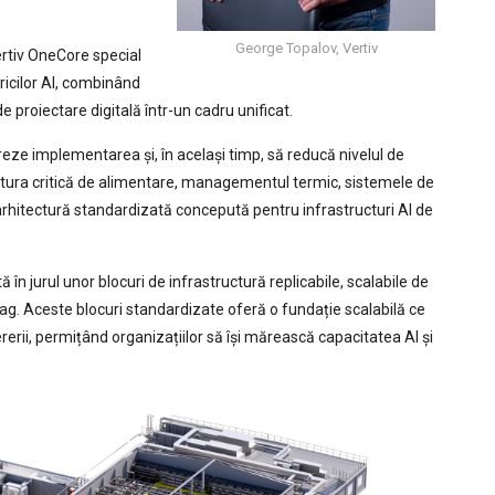
George Topalov, Vertiv
rtiv OneCore special
icilor AI, combinând
e proiectare digitală într-un cadru unificat.
reze implementarea și, în același timp, să reducă nivelul de
uctura critică de alimentare, managementul termic, sistemele de
r-o arhitectură standardizată concepută pentru infrastructuri AI de
în jurul unor blocuri de infrastructură replicabile, scalabile de
ag. Aceste blocuri standardizate oferă o fundație scalabilă ce
ererii, permițând organizațiilor să își mărească capacitatea AI și