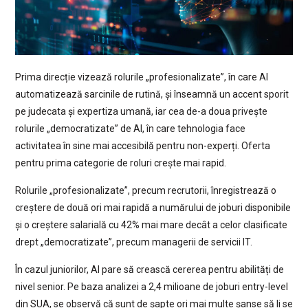
Prima direcție vizează rolurile „profesionalizate”, în care AI
automatizează sarcinile de rutină, și înseamnă un accent sporit
pe judecata și expertiza umană, iar cea de-a doua privește
rolurile „democratizate” de AI, în care tehnologia face
activitatea în sine mai accesibilă pentru non-experți. Oferta
pentru prima categorie de roluri crește mai rapid.
Rolurile „profesionalizate”, precum recrutorii, înregistrează o
creștere de două ori mai rapidă a numărului de joburi disponibile
și o creștere salarială cu 42% mai mare decât a celor clasificate
drept „democratizate”, precum managerii de servicii IT.
În cazul juniorilor, AI pare să crească cererea pentru abilități de
nivel senior. Pe baza analizei a 2,4 milioane de joburi entry-level
din SUA, se observă că sunt de șapte ori mai multe șanse să li se