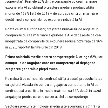
„super-star”. Primele 20% dintre companiile cu cea mai mare
expunere la AI au obținut o creștere medie a productivității
muncii de 163% față de 2018 – de aproape cinci ori mai mare
decât media companiilor cu expunere ridicată la AI.
Poate cel mai surprinzător, creșterea numărului de angajați în
companiile cu cea mai mare expunere la AI o depășește pe cea
înregistrată de companiile cu expunere redusă, 52% față de 36%
în 2025, raportat la nivelurile din 2018.
Prima salarială medie pentru competențele AI atinge 62%, iar
anunțurile de angajare care cer competențe AI depășesc
creșterea generală a pieței muncii
Pe măsură ce companiile continuă să își crească productivitatea
cu ajutorul AI, salariile pentru angajații cu competențe în AI au
continuat să urce, fiind în medie mai mari cu 62% decât în cazul
angajaților pentru care nu se cer astfel de competențe.
Sectoare precum tehnologie, media și telecomunicații (11%) și