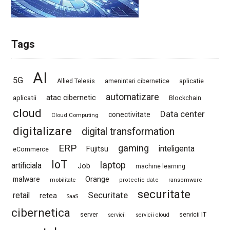
Tags
AI
5G
Allied Telesis
amenintari cibernetice
aplicatie
automatizare
atac cibernetic
aplicatii
Blockchain
cloud
Data center
conectivitate
Cloud Computing
digitalizare
digital transformation
ERP
gaming
Fujitsu
inteligenta
eCommerce
IoT
laptop
artificiala
Job
machine learning
Orange
malware
mobilitate
protectie date
ransomware
securitate
Securitate
retail
retea
SaaS
cibernetica
server
servicii IT
servicii
servicii cloud