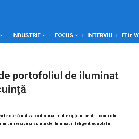
INDUSTRIE
FOCUS
INTERVIU
IT in 
nde portofoliul de iluminat
cuință
 le oferă utilizatorilor mai multe opțiuni pentru controlul
ment imersive și soluții de iluminat inteligent adaptate