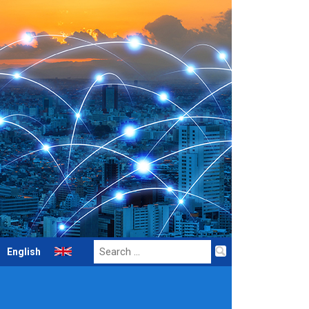
Search
English
for: