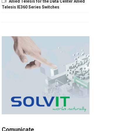
Allied Telesis for the Data Center Allied
Telesis IE360 Series Switches
Comunicate