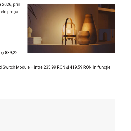
e 2026, prin
rele prețuri
 și 839,22
d Switch Module – între 235,99 RON și 419,59 RON, în funcție