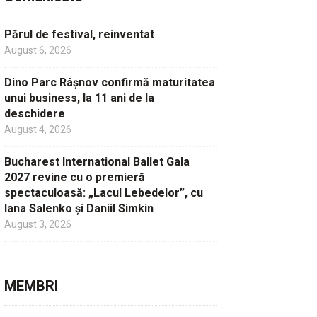
Părul de festival, reinventat
August 6, 2026
Dino Parc Râșnov confirmă maturitatea
unui business, la 11 ani de la
deschidere
August 4, 2026
Bucharest International Ballet Gala
2027 revine cu o premieră
spectaculoasă: „Lacul Lebedelor”, cu
Iana Salenko și Daniil Simkin
August 3, 2026
MEMBRI