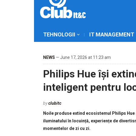
TEHNOLOGII
IT MANAGEMENT
NEWS
— June 17, 2026 at 11:23 am
Philips Hue își exti
inteligent pentru lo
by
clubitc
Noile produse extind ecosistemul Philips Hue și
iluminatului în locuință, experiențe de divertis
momentelor de zi cu zi.