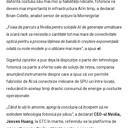
datorită costului său mai mic și fiabilității ridicate, fotonica va
deveni mai importantă în infrastructura AI în timp, a declarat
Brian Colello, analist senior de acțiuni la Morningstar.
„Foaia de parcurs a Nvidia pentru soluțiile AI de generație următoare
la scară rack va necesita o cantitate tot mai mare de conectivita
te
optică pentru a procesa lățimea de bandă în creștere exponențială
odată cu noile modele și o utilizare mai mare”
, a spus
el
.
Gigantul cipurilor a pus deja la dispoziție o parte din tehnologia
fotonică ca parte a ofertei sale de soluții de rețea, compania
anunțând instrumente despre care a spus că vor permite
fabricilor de AI să conecteze milioane de GPU-uri între locații,
reducând în același timp drastic consumul de energie și costurile
operaționale.
„Când te uiți în amonte, ajungi la concluzia că începem să ne
extindem tehnologia fotonică pe siliciu”,
a declarat
CEO-ul Nvidia,
Jensen Huang
, la GTC în martie, referindu-se la platforma de