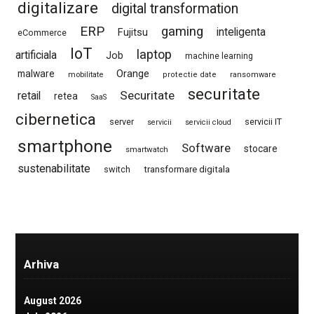
digitalizare
digital transformation
ERP
gaming
Fujitsu
inteligenta
eCommerce
IoT
laptop
artificiala
Job
machine learning
Orange
malware
mobilitate
protectie date
ransomware
securitate
Securitate
retail
retea
SaaS
cibernetica
server
servicii IT
servicii
servicii cloud
smartphone
Software
stocare
smartwatch
sustenabilitate
switch
transformare digitala
Arhiva
August 2026