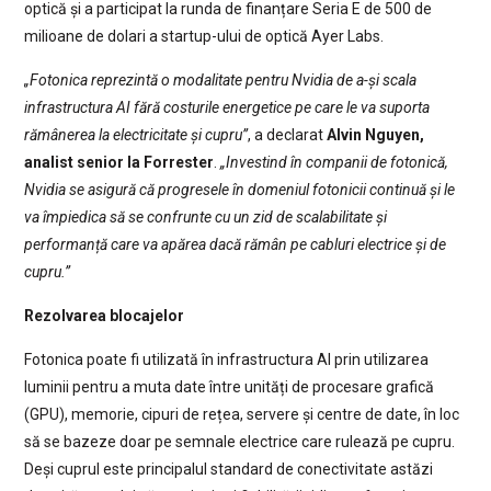
optică și a participat la runda de finanțare Seria E de 500 de
milioane de dolari a startup-ului de optică Ayer Labs.
„Fotonica reprezintă o modalitate pentru Nvidia de a-și scala
infrastructura AI fără costurile energetice pe care le va suporta
rămânerea la electricitate și cupru”
, a declarat
Alvin Nguyen,
analist senior la Forrester
.
„Investind în companii de fotonică,
Nvidia se asigură că progresele în domeniul fotonicii continuă și le
va împiedica să se confrunte cu un zid de scalabilitate și
performanță care va apărea dacă rămân pe cabluri electrice și de
cupru.”
Rezolvarea blocajelor
Fotonica poate fi utilizată în infrastructura AI prin utilizarea
luminii pentru a muta date între unități de procesare grafică
(GPU), memorie, cipuri de rețea, servere și centre de date, în loc
să se bazeze doar pe semnale electrice care rulează pe cupru.
Deși cuprul este principalul standard de conectivitate astăzi