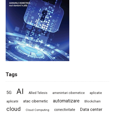
Tags
AI
5G
Allied Telesis
amenintari cibernetice
aplicatie
automatizare
atac cibernetic
aplicatii
Blockchain
cloud
Data center
conectivitate
Cloud Computing