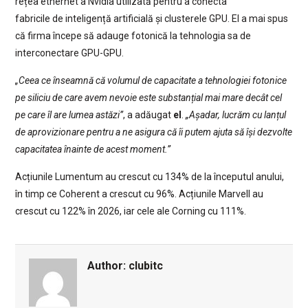
rețea ethernet a Nvidia utilizată pentru a conecta
fabricile de inteligență artificială și clusterele GPU. El a mai spus
că firma începe să adauge fotonică la tehnologia sa de
interconectare GPU-GPU.
„Ceea ce înseamnă că volumul de capacitate a tehnologiei fotonice
pe siliciu de care avem nevoie este substanțial mai mare decât cel
pe care îl are lumea astăzi”
, a adăugat
el
.
„Așadar, lucrăm cu lanțul
de aprovizionare pentru a ne asigura că îi putem ajuta să își dezvolte
capacitatea înainte de acest moment.”
Acțiunile Lumentum au crescut cu 134% de la începutul anului,
în timp ce Coherent a crescut cu 96%. Acțiunile Marvell au
crescut cu 122% în 2026, iar cele ale Corning cu 111%.
Author:
clubitc