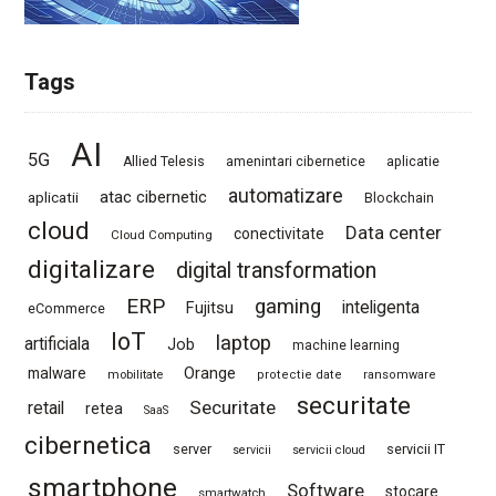
Tags
AI
5G
Allied Telesis
amenintari cibernetice
aplicatie
automatizare
atac cibernetic
aplicatii
Blockchain
cloud
Data center
conectivitate
Cloud Computing
digitalizare
digital transformation
ERP
gaming
Fujitsu
inteligenta
eCommerce
IoT
laptop
artificiala
Job
machine learning
Orange
malware
mobilitate
protectie date
ransomware
securitate
Securitate
retail
retea
SaaS
cibernetica
server
servicii IT
servicii
servicii cloud
smartphone
Software
stocare
smartwatch