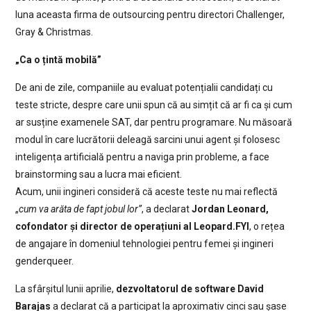
luna aceasta firma de outsourcing pentru directori Challenger,
Gray & Christmas.
„Ca o țintă mobilă”
De ani de zile, companiile au evaluat potențialii candidați cu
teste stricte, despre care unii spun că au simțit că ar fi ca și cum
ar susține examenele SAT, dar pentru programare. Nu măsoară
modul în care lucrătorii deleagă sarcini unui agent și folosesc
inteligența artificială pentru a naviga prin probleme, a face
brainstorming sau a lucra mai eficient.
Acum, unii ingineri consideră că aceste teste nu mai reflectă
„
cum va arăta de fapt jobul lor”
, a declarat
Jordan Leonard,
cofondator și director de operațiuni al
Leopard.FYI
, o rețea
de angajare în domeniul tehnologiei pentru femei și ingineri
genderqueer.
La sfârșitul lunii aprilie,
dezvoltatorul de software David
Barajas
a declarat că a participat la aproximativ cinci sau șase