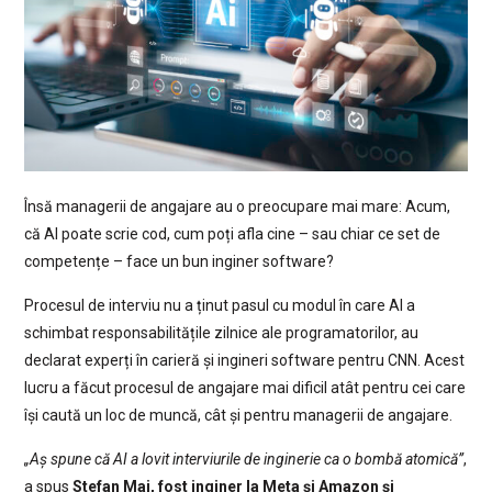
Însă managerii de angajare au o preocupare mai mare: Acum,
că AI poate scrie cod, cum poți afla cine – sau chiar ce set de
competențe – face un bun inginer software?
Procesul de interviu nu a ținut pasul cu modul în care AI a
schimbat responsabilitățile zilnice ale programatorilor, au
declarat experți în carieră și ingineri software pentru CNN. Acest
lucru a făcut procesul de angajare mai dificil atât pentru cei care
își caută un loc de muncă, cât și pentru managerii de angajare.
„Aș spune că AI a lovit interviurile de inginerie ca o bombă atomică”
,
a spus
Stefan Mai, fost inginer la Meta și Amazon și