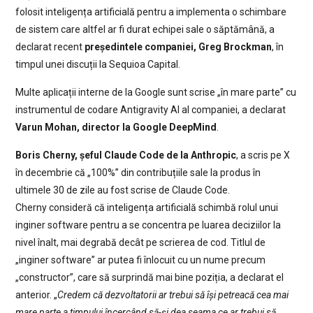
folosit inteligența artificială pentru a implementa o schimbare
de sistem care altfel ar fi durat echipei sale o săptămână, a
declarat recent
președintele companiei, Greg Brockman
, în
timpul unei discuții la Sequioa Capital.
Multe aplicații interne de la Google sunt scrise „în mare parte” cu
instrumentul de codare Antigravity AI al companiei, a declarat
Varun Mohan, director la Google DeepMind
.
Boris Cherny, șeful Claude Code de la Anthropic
, a scris pe X
în decembrie că „100%” din contribuțiile sale la produs în
ultimele 30 de zile au fost scrise de Claude Code.
Cherny consideră că inteligența artificială schimbă rolul unui
inginer software pentru a se concentra pe luarea deciziilor la
nivel înalt, mai degrabă decât pe scrierea de cod. Titlul de
„inginer software” ar putea fi înlocuit cu un nume precum
„constructor”, care să surprindă mai bine poziția, a declarat el
anterior. „
Credem că dezvoltatorii ar trebui să își petreacă cea mai
mare parte a timpului încercând să-și dea seama ce ar trebui să