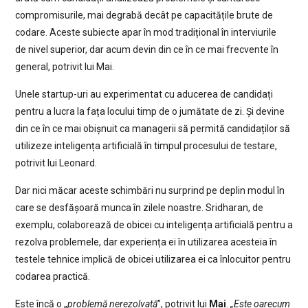
compromisurile, mai degrabă decât pe capacitățile brute de
codare. Aceste subiecte apar în mod tradițional în interviurile
de nivel superior, dar acum devin din ce în ce mai frecvente în
general, potrivit lui Mai.
Unele startup-uri au experimentat cu aducerea de candidați
pentru a lucra la fața locului timp de o jumătate de zi. Și devine
din ce în ce mai obișnuit ca managerii să permită candidaților să
utilizeze inteligența artificială în timpul procesului de testare,
potrivit lui Leonard.
Dar nici măcar aceste schimbări nu surprind pe deplin modul în
care se desfășoară munca în zilele noastre. Sridharan, de
exemplu, colaborează de obicei cu inteligența artificială pentru a
rezolva problemele, dar experiența ei în utilizarea acesteia în
testele tehnice implică de obicei utilizarea ei ca înlocuitor pentru
codarea practică.
Este încă o „
problemă nerezolvată
”, potrivit lui
Mai
.
„Este oarecum