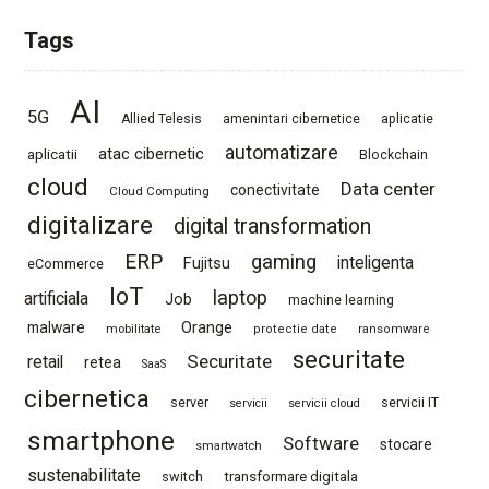
Tags
AI
5G
Allied Telesis
amenintari cibernetice
aplicatie
automatizare
atac cibernetic
aplicatii
Blockchain
cloud
Data center
conectivitate
Cloud Computing
digitalizare
digital transformation
ERP
gaming
Fujitsu
inteligenta
eCommerce
IoT
laptop
artificiala
Job
machine learning
Orange
malware
mobilitate
protectie date
ransomware
securitate
Securitate
retail
retea
SaaS
cibernetica
server
servicii IT
servicii
servicii cloud
smartphone
Software
stocare
smartwatch
sustenabilitate
switch
transformare digitala