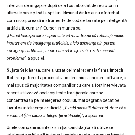
interviuri de angajare după ce a fost abordat de recrutori în
ultimele șase până la opt luni. Niciunul dintre ei nu a întrebat
cum încorporează instrumente de codare bazate pe inteligență
artificială, cum ar fi Cursor, în munca sa.
„Primul lucru pe care îl spun este că nu ar trebui să folosești niciun
instrument de inteligență artificială, nicio asistență din partea
inteligenței artificiale, nimic care să te ajute să rezolvi această
problemă”
, a spus
el
.
Sujata Sridharan
, care a lucrat cel mai recent la
firma fintech
Bolt
și a petrecut aproximativ un deceniu ca inginer software, a
mai spus că majoritatea companiilor cu care a fost intervievată
recent utilizează aceleași teste tradiționale care se
concentrează pe înțelegerea codului, mai degrabă decât pe
lucrul cu inteligența artificială.
„Există această diferență, doar că s-
a adâncit (din cauza inteligenței artificiale)”
, a spus
ea
.
Unele companii au interzis inițial candidaților să utilizeze