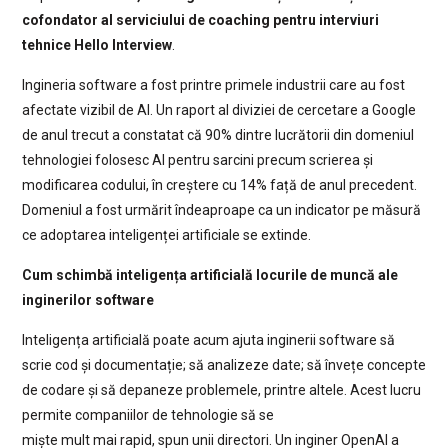
cofondator al serviciului de coaching pentru interviuri
tehnice Hello Interview
.
Ingineria software a fost printre primele industrii care au fost
afectate vizibil de AI. Un raport al diviziei de cercetare a Google
de anul trecut a constatat că 90% dintre lucrătorii din domeniul
tehnologiei folosesc AI pentru sarcini precum scrierea și
modificarea codului, în creștere cu 14% față de anul precedent.
Domeniul a fost urmărit îndeaproape ca un indicator pe măsură
ce adoptarea inteligenței artificiale se extinde.
Cum schimbă inteligența artificială locurile de muncă ale
inginerilor software
Inteligența artificială poate acum ajuta inginerii software să
scrie cod și documentație; să analizeze date; să învețe concepte
de codare și să depaneze problemele, printre altele. Acest lucru
permite companiilor de tehnologie să se
miște mult mai rapid, spun unii directori. Un inginer OpenAI a