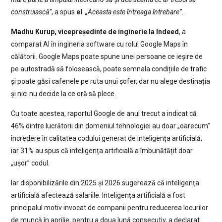
construiască”
, a spus
el
.
„Aceasta este întreaga întrebare”
.
Madhu Kurup, vicepreședinte de inginerie la Indeed
, a
comparat AI în ingineria software cu rolul Google Maps în
călătorii. Google Maps poate spune unei persoane ce ieșire de
pe autostradă să folosească, poate semnala condițiile de trafic
și poate găsi cafenele pe ruta unui șofer, dar nu alege destinația
și nici nu decide la ce oră să plece.
Cu toate acestea, raportul Google de anul trecut a indicat că
46% dintre lucrătorii din domeniul tehnologiei au doar „oarecum”
încredere în calitatea codului generat de inteligența artificială,
iar 31% au spus că inteligența artificială a îmbunătățit doar
„ușor” codul.
Iar disponibilizările din 2025 și 2026 sugerează că inteligența
artificială afectează salariile. Inteligența artificială a fost
principalul motiv invocat de companii pentru reducerea locurilor
de muncă în aprilie, pentru a doua lună consecutiv, a declarat