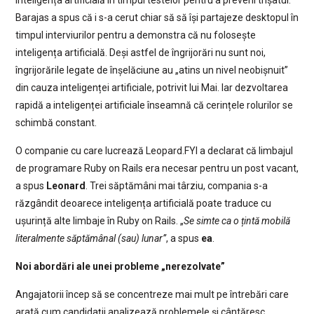
inteligența artificială în timpul testelor pentru a preveni trișatul.
Barajas a spus că i s-a cerut chiar să să își partajeze desktopul în
timpul interviurilor pentru a demonstra că nu folosește
inteligența artificială. Deși astfel de îngrijorări nu sunt noi,
îngrijorările legate de înșelăciune au „atins un nivel neobișnuit”
din cauza inteligenței artificiale, potrivit lui Mai. Iar dezvoltarea
rapidă a inteligenței artificiale înseamnă că cerințele rolurilor se
schimbă constant.
O companie cu care lucrează Leopard.FYI a declarat că limbajul
de programare Ruby on Rails era necesar pentru un post vacant,
a spus
Leonard
. Trei săptămâni mai târziu, compania s-a
răzgândit deoarece inteligența artificială poate traduce cu
ușurință alte limbaje în Ruby on Rails. „
Se simte ca o țintă mobilă
literalmente săptămânal (sau) lunar”
, a spus
ea
.
Noi abordări ale unei probleme „nerezolvate”
Angajatorii încep să se concentreze mai mult pe întrebări care
arată cum candidații analizează problemele și cântăresc