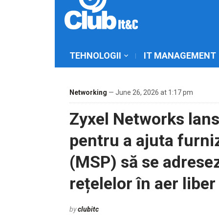
TEHNOLOGII
IT MANAGEMENT
Networking
— June 26, 2026 at 1:17 pm
Zyxel Networks lans
pentru a ajuta furniz
(MSP) să se adreseze
rețelelor în aer liber
by
clubitc