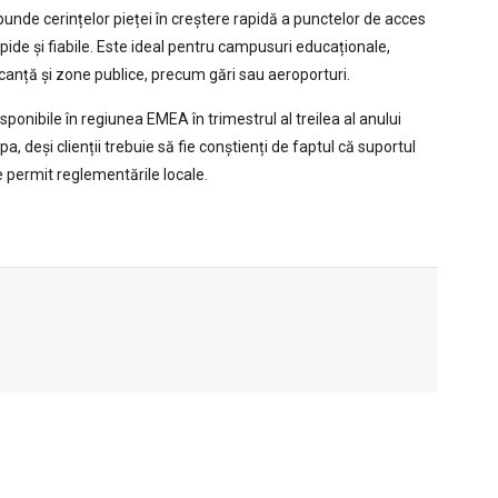
punde cerințelor pieței în creștere rapidă a punctelor de acces
pide și fiabile. Este ideal pentru campusuri educaționale,
acanță și zone publice, precum gări sau aeroporturi.
nibile în regiunea EMEA în trimestrul al treilea al anului
, deși clienții trebuie să fie conștienți de faptul că suportul
 permit reglementările locale.