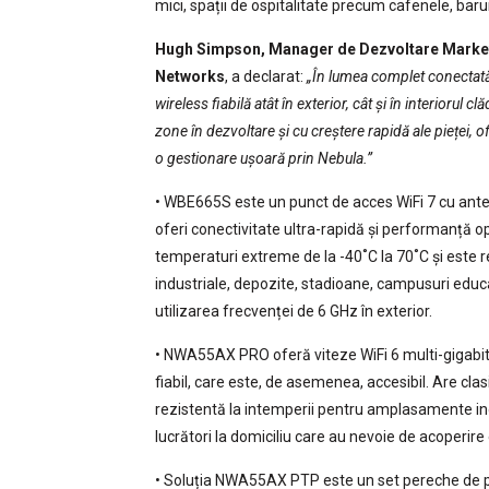
mici, spații de ospitalitate precum cafenele, baru
Hugh Simpson, Manager de Dezvoltare Marketi
Networks
, a declarat:
„În lumea complet conectată d
wireless fiabilă atât în exterior, cât și în interiorul 
zone în dezvoltare și cu creștere rapidă ale pieței, 
o gestionare ușoară prin Nebula.”
• WBE665S este un punct de acces WiFi 7 cu anten
oferi conectivitate ultra-rapidă și performanță o
temperaturi extreme de la -40˚C la 70˚C și este r
industriale, depozite, stadioane, campusuri educ
utilizarea frecvenței de 6 GHz în exterior.
• NWA55AX PRO oferă viteze WiFi 6 multi-gigabit 
fiabil, care este, de asemenea, accesibil. Are clas
rezistentă la intemperii pentru amplasamente ind
lucrători la domiciliu care au nevoie de acoperire 
• Soluția NWA55AX PTP este un set pereche de pu