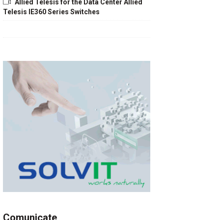
Allied Telesis for the Data Center Allied
Telesis IE360 Series Switches
Comunicate