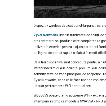
Dispozitiv wireless dedicat punct-la-punct, care 
Zyxel Networks
, lider în furnizarea de soluții de
prezentat trei noi produse care completează gam
utilizării în exterior, pentru a ajuta partenerii f
de lățime de bandă rapidă și fiabilă în medii dificil
Cele trei dispozitive sunt concepute pentru a fi uti
întreprinderi mici și în locuințe, precum și în locu
semnificative de zona principală de acoperire. To
Zyxel Networks, ceea ce le face ușor de implemen
ulterior performanța WiFi pentru clienți.
WBE665S poate oferi o acoperire WiFi 7 extrem de 
intemperii, în timp ce modelele NWA55AX PRO și P