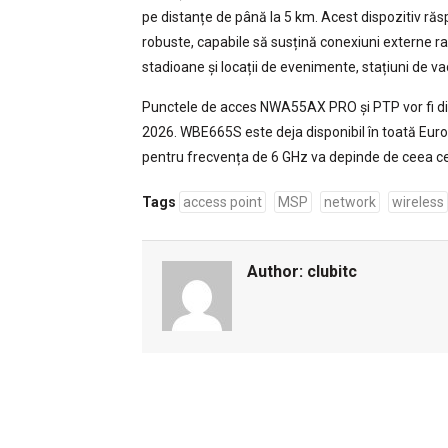
pe distanțe de până la 5 km. Acest dispozitiv răs
robuste, capabile să susțină conexiuni externe ra
stadioane și locații de evenimente, stațiuni de v
Punctele de acces NWA55AX PRO și PTP vor fi dispo
2026. WBE665S este deja disponibil în toată Europa
pentru frecvența de 6 GHz va depinde de ceea ce
Tags
access point
MSP
network
wireless
Author:
clubitc