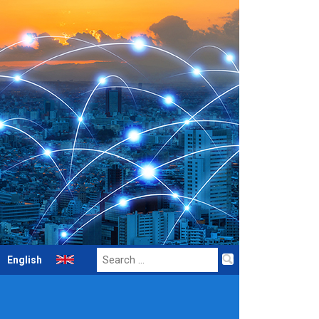
Search
English
for: