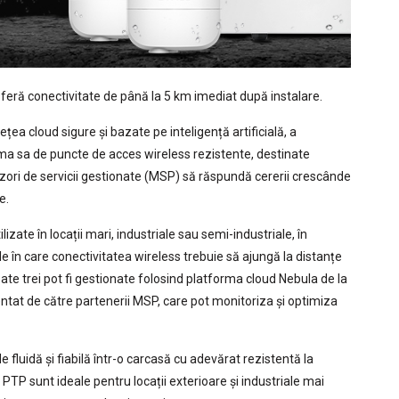
oferă conectivitate de până la 5 km imediat după instalare.
 rețea cloud sigure și bazate pe inteligență artificială, a
a sa de puncte de acces wireless rezistente, destinate
urnizori de servicii gestionate (MSP) să răspundă cererii crescânde
e.
lizate în locații mari, industriale sau semi-industriale, în
rile în care conectivitatea wireless trebuie să ajungă la distanțe
ate trei pot fi gestionate folosind platforma cloud Nebula de la
tat de către partenerii MSP, care pot monitoriza și optimiza
fluidă și fiabilă într-o carcasă cu adevărat rezistentă la
TP sunt ideale pentru locații exterioare și industriale mai