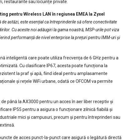
ri, restaurante sau locuințe private.
ng pentru Wireless LAN în regiunea EMEA la Zyxel
e astăzi, este esențial ca întreprinderile să ofere conectivitate
clădirilor. Cu aceste noi adăugiri la gama noastră, MSP-urile pot viza
oferind performanță de nivel enterprise la prețuri pentru IMM-uri și
ă inteligentă care poate utiliza frecvența de 6 GHz pentru a
ptimizată. Cu clasificare IP67, acesta poate funcționa la
ezistent la praf și apă, fiind ideal pentru amplasamente
aționale și rețele WiFi urbane, odată ce OFCOM va permite
de până la AX3000 pentru un acces în aer liber receptiv și
ificare IP55 pentru a asigura o funcționare zilnică fiabilă și
ustriale mici și campusuri, precum și pentru întreprinderi sau
extinsă.
ncte de acces punct-la-punct care asigură o legătură directă