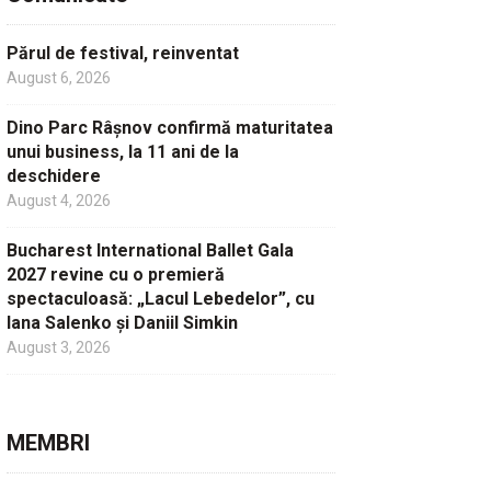
Părul de festival, reinventat
August 6, 2026
Dino Parc Râșnov confirmă maturitatea
unui business, la 11 ani de la
deschidere
August 4, 2026
Bucharest International Ballet Gala
2027 revine cu o premieră
spectaculoasă: „Lacul Lebedelor”, cu
Iana Salenko și Daniil Simkin
August 3, 2026
MEMBRI